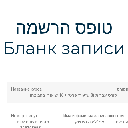
טופס הרשמה
Бланк записи
Название курса
קורס
קורס עברית (8 שיעורי פרטי + 16 שיעורי בקבוצה)
Номер т. зеут
Имя и фамилия записавшегося
נרשם
אנז׳ליקה
מיסיוק
מספר תעודת זהות
345243653