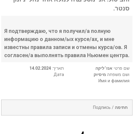
סנטר.
Я подтверждаю, что я получил/а полную
информацию о данном/ых курсе/ах, и мне
известны правила записи и отмены курса/ов. Я
согласен/а выполнять правила Ньюмен центра.
14.02.2024
:תאריך
אנז׳ליקה
שם פרטי
Дата
מיסיוק
ושם משפחה
Имя и фамилия
Подпись /
חתימה