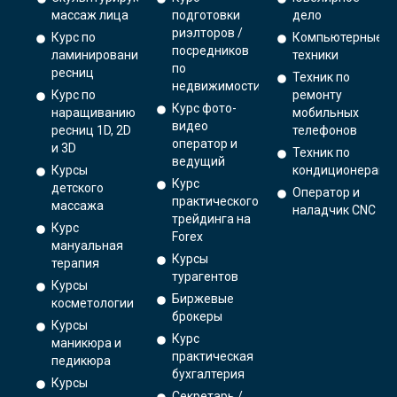
массаж лица
подготовки
дело
риэлторов /
Курс по
Компьютерные
посредников
ламинированию
техники
по
ресниц
Техник по
недвижимости
Курс по
ремонту
Курс фото-
наращиванию
мобильных
видео
ресниц 1D, 2D
телефонов
оператор и
и 3D
Техник по
ведущий
Курсы
кондиционерам
Курс
детского
Оператор и
практического
массажа
наладчик CNC
трейдинга на
Курс
Forex
мануальная
Курсы
терапия
турагентов
Курсы
Биржевые
косметологии
брокеры
Курсы
Курс
маникюра и
практическая
педикюра
бухгалтерия
Курсы
Секретарь /