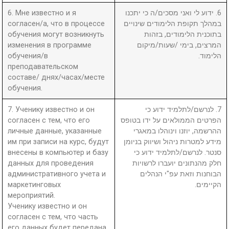
6. Мне известно и я
6. ידוע לי ואני מסכים/ה כי יתכנו
согласен/а, что в процессе
במהלך תקופת הלימודים שינויים
обучения могут возникнуть
בתוכנית הלימודים, בזהות
изменения в программе
המרצים, בימי /שעות/מיקום
обучения/в
הלימוד.
преподавательском
составе/ днях/часах/месте
обучения.
7. Ученику известно и он
7. לנרשם/לתלמיד ידוע כי
согласен с тем, что его
הפרטים הממולאים על ידו בטופס
личные данные, указанные
ההרשמה, יוזנו וינוהלו במאגרי
им при записи на курс, будут
מידע למטרות ניהול ושיווק בניומן
внесены в компьютер и базу
סנטר. לנרשם/לתלמיד ידוע כי
данных для проведения
חלק מהנתונים יועברו לרשויות
административного учета и
הבוחנות וזאת עפ"י הנהלים
маркетинговых
הקיימים.
мероприятий.
Ученику известно и он
согласен с тем, что часть
его данных будет передана