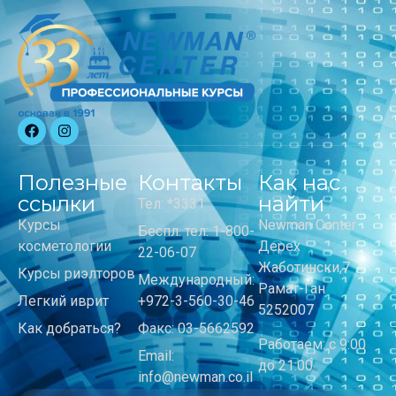
Полезные
Контакты
Как нас
ссылки
найти
Тел: *3331
Курсы
Newman Center
Беспл. тел: 1-800-
косметологии
Дерех
22-06-07
Жаботински,7
Курсы риэлторов
Международный:
Рамат-Ган
Легкий иврит
+972-3-560-30-46
5252007
Как добраться?
Факс: 03-5662592
Работаем: с 9:00
Email:
до 21:00
info@newman.co.il