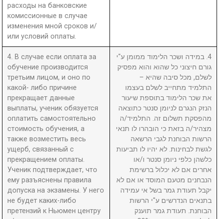
расходы на банковские
комиссионные в случае
изменения мной сроков и/
или условий оплаты.
4. В случае если оплата за
4. במידה ושכר הלימוד ממומן ע"י
обучение производится
גורם חיצוני כל שהוא והוא מפסיק
третьим лицом, и оно по
לשלם, מכל סיבה שהיא –
какой- либо причине
התלמיד מתחייב לשלם בעצמו
прекращает данные
את שכר הלימוד בתוספת שיעור
выплаты, ученик обязуется
הנזק הנגרם לניומן סנטר כתוצאה
оплатить самостоятельно
מהפסקת תשלום זה. התלמיד/ה
стоимость обучения, а
מצהיר/ה בזאת כי הובהרו לו תנאי
также возместить весь
הרשות הבוחנת לגבי הרשאה
ущерб, связанный с
לגשת לבחינות. לא יהיו לו תביעות
прекращением оплаты.
כלשהן כלפי ניומן סנטר ו/או
Ученик подтверждает, что
אחרים אם לא יכלול ברשימת
ему разъяснены правила
הנבחנים מטעם המוסד או אם לא
допуска на экзамены. У него
יקבל תעודת גמר בשל אי עמידה
не будет каких-либо
בתנאים הנדרשים ע"י הרשות
претензий к Ньюмен центру
הבוחנת. תעודת גמר תוענק