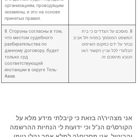
организациям, проводящим
экзамены, и это на основе
принятых правил.
8. Стороны согласны в том,
8. מוסכם על הצדדים כי בית
что местом судебного
המשפט המוסמך במחוז תל אביב
разбирательства по
נבחר על ידם כמקום השיפוט
данному договору, будет
הבלעדי לכל עניין הקשור ו/או
только суд
הנובע מהסכם זה.
соответствующей
инстанции в округе Тель-
Авив.
אני מצהיר\ה בזאת כי קיבלתי מידע מלא על
הקורס\ים הנ"ל וכי ידועות לי הנחיות ההרשמה
והביטול. אני מסכים\ה למלא אחר נהלי ניומן