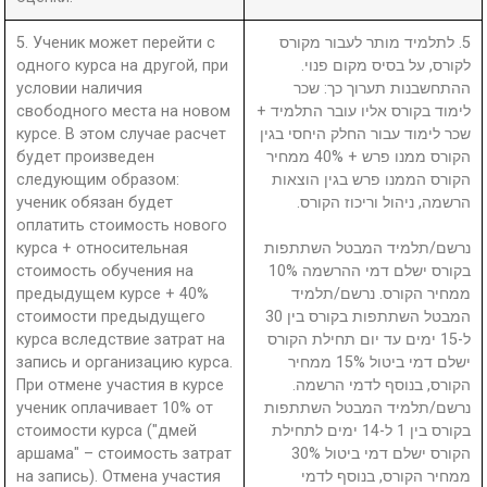
5. Ученик может перейти с
5. לתלמיד מותר לעבור מקורס
одного курса на другой, при
לקורס, על בסיס מקום פנוי.
условии наличия
ההתחשבנות תערוך כך: שכר
свободного места на новом
לימוד בקורס אליו עובר התלמיד +
курсе. В этом случае расчет
שכר לימוד עבור החלק היחסי בגין
будет произведен
הקורס ממנו פרש + 40% ממחיר
следующим образом:
הקורס הממנו פרש בגין הוצאות
ученик обязан будет
הרשמה, ניהול וריכוז הקורס.
оплатить стоимость нового
курса + относительная
נרשם/תלמיד המבטל השתתפות
стоимость обучения на
בקורס ישלם דמי ההרשמה 10%
предыдущем курсе + 40%
ממחיר הקורס. נרשם/תלמיד
стоимости предыдущего
המבטל השתתפות בקורס בין 30
курса вследствие затрат на
ל-15 ימים עד יום תחילת הקורס
запись и организацию курса.
ישלם דמי ביטול 15% ממחיר
При отмене участия в курсе
הקורס, בנוסף לדמי הרשמה.
ученик оплачивает 10% от
נרשם/תלמיד המבטל השתתפות
стоимости курса ("дмей
בקורס בין 1 ל-14 ימים לתחילת
аршама" – стоимость затрат
הקורס ישלם דמי ביטול 30%
на запись). Отмена участия
ממחיר הקורס, בנוסף לדמי