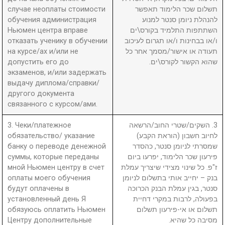
случае неоплаты стоимости
תשלום שכר הלימוד תאפשר
обучения администрация
להנהלת ניומן סנטר למנוע
Ньюмен центра вправе
השתתפות התלמיד בקורס\ים
отказать ученику в обучении
ו/או בבחינות ו/או תגרום לעיכוב
на курсе/ах и/или не
תעודה או אישור/מסמך אחר כל
допустить его до
שהוא הקשור לקורס\ים.
экзаменов, и/или задержать
выдачу диплома/справки/
другого документа
связанного с курсом/ами.
3. Чеки/платежное
3. השקים/שטרי החוב/הרשאה
обязательство/ указание
לחיוב חשבון (הוראת הקבע)
банку о переводе денежной
שמסרתי לניומן סנטר, כהסדר
суммы, которые переданы
פירעון שכר הלימוד, יפרעו ביום
мной Ньюмен центру в счет
ז"פ. כל שינוי מצידי שיצריך עמלת
оплаты моего обучения
בנק – יחייב אותי בתשלום לניומן
будут оплачены в
סנטר, בגין עמלת הבנק הכרוכה
установленный день Я
בפעולה, לרבות במקרי דחיית
обязуюсь оплатить Ньюмен
תשלום או אי-פירעון תשלום
Центру дополнительные
מסיבה כל שהיא.