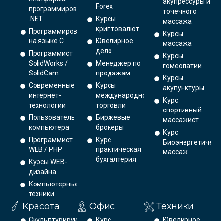
акупрессуры и
Forex
программирования
точечного
.NET
Курсы
массажа
криптовалют
Программирование
Курсы
на языке С
Ювелирное
массажа
дело
Программист
Курсы
SolidWorks /
Менеджер по
гомеопатии
SolidCam
продажам
Курсы
Современные
Курсы
акупунктуры
интернет-
международной
Курс
технологии
торговли
спортивный
Пользователь
Биржевые
массажист
компьютера
брокеры
Курс
Программист
Курс
Биоэнергетическ
WEB / PHP
практическая
массаж
бухгалтерия
Курсы WEB-
дизайна
Компьютерные
техники
Красота
Офис
Техники
Скульптурирующий
Курс
Ювелирное