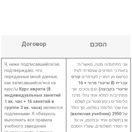
Договор
הסכם
Я, ниже подписавшийся/ая,
אני החתום/ה מטה, מאשר/ת
подтверждаю, что
בזאת כי הפרטים שמסרתי לעיל
переданные мной данные,
קורס
כנרשם מן המניין לקורס\ים
как записавшийся/яся на
עברית (8 שיעורי פרטי + 16
курс/ы
Курс иврита (8
הנם נכונים. אני
שיעורי בקבוצה)
индивидуальных занятий
מתחייב/ת למלא אחר נהלי מרכז
1 ак. час + 16 занятий в
הלימודים ניומן סנטר וכן לשלם
группе 3 ак. часа)
являются
את שכר הלימוד במלואו, סך כולל
подлинными. Я обязуюсь
2950 (включая учебник)
של
выполнять все правила
₪ בתשלום אחד ובמזומן, או על
учебного заведения
פי הסדר תשלומים, שעליו הוסכם.