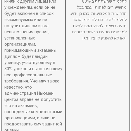
и/или к другим лицам или
לתלמיד שהשתתף ב-80%
учреждениям, если он не
מהשיעורים לפחות ועמד בכל
будет включен в список
הדרישות המקצועיות. כמו כן ידוע
экзаменуемых или не
לתלמיד/ה כי הנהלת ניומן סנטר
получит диплом из-за
תהיה רשאית למנוע ממנו לגשת
невыполнения правил,
למבחנים מטעם הרשות הבוחנת
установленных
ו/או לא להעניק לו ציון מגן.
организациями,
принимающими экзамены.
Диплом будет выдан
ученику, участвующему в
80% уроков и выполнявшему
все профессиональные
требования. Ученику также
известно, что
администрация Ньюмен
центра вправе не допустить
его на экзамены,
проводимые компетентными
организациями, и /или не
предоставить ему защитной
оценки.