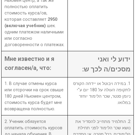
Ньюмен центр, а так же
полностью оплатить
стоимость курса/ов,
которая составляет
2950
(включая учебник)
шек.
одним платежом наличными
или согласно
договоренности о платежах.
Мне известно и я
ידוע לי ואני
согласен/а, что:
מסכים/ה לכך ש:
1. В случае отмены курса
1. במידה ויבוטל או יידחה הקורס
или отсрочки на срок свыше
לתקופה העולה על 180 יום ע"י
180 дней Ньюмен центром,
ניומן סנטר, שכר הלימוד יוחזר
стоимость курса будет мне
במלואו.
возвращена полностью.
2. Ученик обязуется
2. התלמיד מתחייב להסדיר את
оплатить стоимость курсов
נושא שכר הלימוד לפני תחילת
до начала обучения. В
הלימודים. בכל מקרה, אי הסדרת