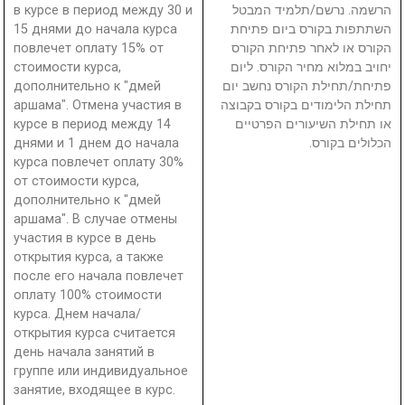
в курсе в период между 30 и
הרשמה. נרשם/תלמיד המבטל
15 днями до начала курса
השתתפות בקורס ביום פתיחת
повлечет оплату 15% от
הקורס או לאחר פתיחת הקורס
стоимости курса,
יחויב במלוא מחיר הקורס. ליום
дополнительно к "дмей
פתיחת/תחילת הקורס נחשב יום
аршама". Отмена участия в
תחילת הלימודים בקורס בקבוצה
курсе в период между 14
או תחילת השיעורים הפרטיים
днями и 1 днем до начала
הכלולים בקורס.
курса повлечет оплату 30%
от стоимости курса,
дополнительно к "дмей
аршама". В случае отмены
участия в курсе в день
открытия курса, а также
после его начала повлечет
оплату 100% стоимости
курса. Днем начала/
открытия курса считается
день начала занятий в
группе или индивидуальное
занятие, входящее в курс.