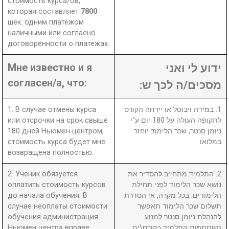
стоимость курса/ов,
которая составляет
7800
шек. одним платежом
наличными или согласно
договоренности о платежах.
Мне известно и я
ידוע לי ואני
согласен/а, что:
מסכים/ה לכך ש:
1. В случае отмены курса
1. במידה ויבוטל או יידחה הקורס
или отсрочки на срок свыше
לתקופה העולה על 180 יום ע"י
180 дней Ньюмен центром,
ניומן סנטר, שכר הלימוד יוחזר
стоимость курса будет мне
במלואו.
возвращена полностью.
2. Ученик обязуется
2. התלמיד מתחייב להסדיר את
оплатить стоимость курсов
נושא שכר הלימוד לפני תחילת
до начала обучения. В
הלימודים. בכל מקרה, אי הסדרת
случае неоплаты стоимости
תשלום שכר הלימוד תאפשר
обучения администрация
להנהלת ניומן סנטר למנוע
Ньюмен центра вправе
השתתפות התלמיד בקורס\ים