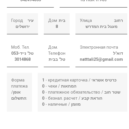
Город
עיר
Дом
בית
Улица
רחוב
ירושלים
8
מעגל בית המדרש
Моб. Тел.
Дом.
Электронная почта
053-
טל' נייד
Телефон
דוא"ל
3014868
טל' בבית
natttali25@gmail.com
Форма
1
- кредитная карточка /
כרטיס אשראי
платежа
0
- чеки /
המחאות
/
אופן
0
- платежное обязательство /
שטר חוב
התשלום
:
0
- безнал. расчет /
הוראת קבע
0
- наличные /
מזומן