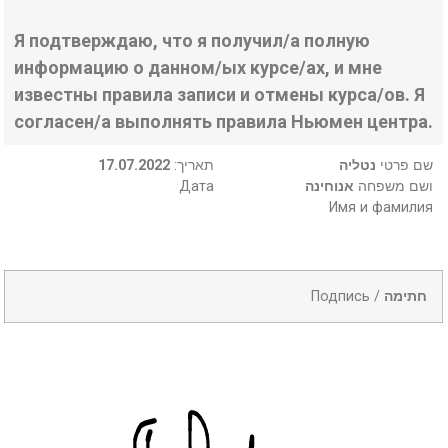
Я подтверждаю, что я получил/а полную
информацию о данном/ых курсе/ах, и мне
известны правила записи и отмены курса/ов. Я
согласен/а выполнять правила Ньюмен центра.
17.07.2022
:תאריך
נטליה
שם פרטי
Дата
אנוחינה
ושם משפחה
Имя и фамилия
Подпись /
חתימה