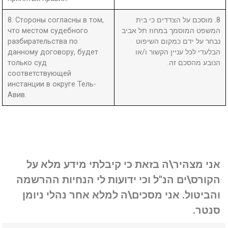
8. Стороны согласны в том,
8. מוסכם על הצדדים כי בית
что местом судебного
המשפט המוסמך במחוז תל אביב
разбирательства по
נבחר על ידם כמקום השיפוט
данному договору, будет
הבלעדי לכל עניין הקשור ו/או
только суд
הנובע מהסכם זה.
соответствующей
инстанции в округе Тель-
Авив.
אני מצהיר\ה בזאת כי קיבלתי מידע מלא על
הקורס\ים הנ"ל וכי ידועות לי הנחיות ההרשמה
והביטול. אני מסכים\ה למלא אחר נהלי ניומן
סנטר.