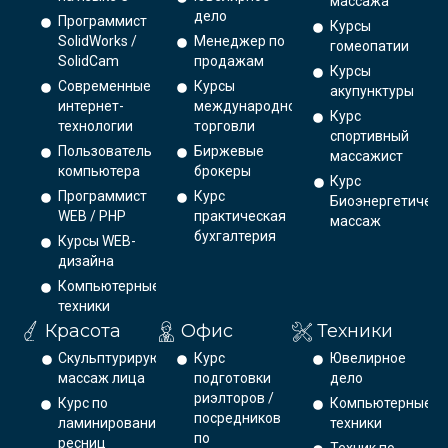
массажа
дело
Программист
Курсы
SolidWorks /
Менеджер по
гомеопатии
SolidCam
продажам
Курсы
Современные
Курсы
акупунктуры
интернет-
международной
Курс
технологии
торговли
спортивный
Пользователь
Биржевые
массажист
компьютера
брокеры
Курс
Программист
Курс
Биоэнергетическ
WEB / PHP
практическая
массаж
бухгалтерия
Курсы WEB-
дизайна
Компьютерные
техники
Красота
Офис
Техники
Скульптурирующий
Курс
Ювелирное
массаж лица
подготовки
дело
риэлторов /
Курс по
Компьютерные
посредников
ламинированию
техники
по
ресниц