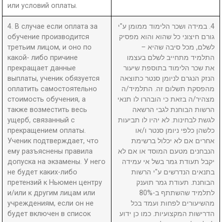
или условий оплаты.
4. В случае если оплата за
4. במידה ושכר הלימוד ממומן ע"י
обучение производится
גורם חיצוני כל שהוא והוא מפסיק
третьим лицом, и оно по
לשלם, מכל סיבה שהיא –
какой- либо причине
התלמיד מתחייב לשלם בעצמו
прекращает данные
את שכר הלימוד בתוספת שיעור
выплаты, ученик обязуется
הנזק הנגרם לניומן סנטר כתוצאה
оплатить самостоятельно
מהפסקת תשלום זה. התלמיד/ה
стоимость обучения, а
מצהיר/ה בזאת כי הובהרו לו תנאי
также возместить весь
הרשות הבוחנת לגבי הרשאה
ущерб, связанный с
לגשת לבחינות. לא יהיו לו תביעות
прекращением оплаты.
כלשהן כלפי ניומן סנטר ו/או
Ученик подтверждает, что
אחרים אם לא יכלול ברשימת
ему разъяснены правила
הנבחנים מטעם המוסד או אם לא
допуска на экзамены. У него
יקבל תעודת גמר בשל אי עמידה
не будет каких-либо
בתנאים הנדרשים ע"י הרשות
претензий к Ньюмен центру
הבוחנת. תעודת גמר תוענק
и/или к другим лицам или
לתלמיד שהשתתף ב-80%
учреждениям, если он не
מהשיעורים לפחות ועמד בכל
будет включен в список
הדרישות המקצועיות. כמו כן ידוע