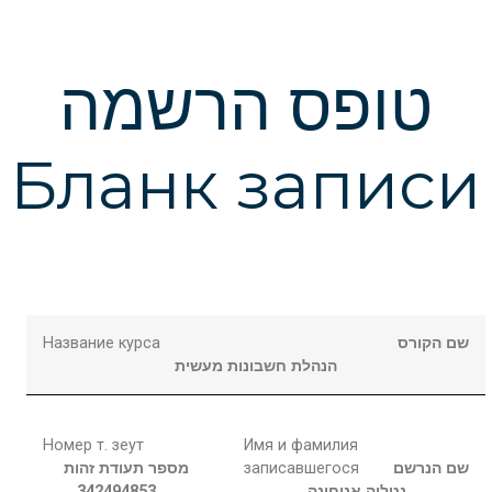
טופס הרשמה
Бланк записи
Название курса
שם הקורס
הנהלת חשבונות מעשית
Номер т. зеут
Имя и фамилия
מספר תעודת זהות
записавшегося
שם הנרשם
342494853
אנוחינה
נטליה