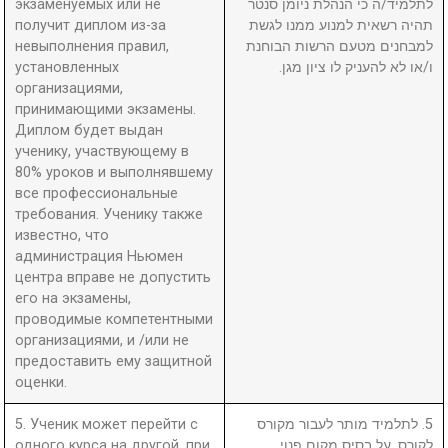
экзаменуемых или не
לתלמיד/ה כי הנהלת ניומן סנטר
получит диплом из-за
תהיה רשאית למנוע ממנו לגשת
невыполнения правил,
למבחנים מטעם הרשות הבוחנת
установленных
ו/או לא להעניק לו ציון מגן.
организациями,
принимающими экзамены.
Диплом будет выдан
ученику, участвующему в
80% уроков и выполнявшему
все профессиональные
требования. Ученику также
известно, что
администрация Ньюмен
центра вправе не допустить
его на экзамены,
проводимые компетентными
организациями, и /или не
предоставить ему защитной
оценки.
5. Ученик может перейти с
5. לתלמיד מותר לעבור מקורס
одного курса на другой, при
לקורס, על בסיס מקום פנוי.