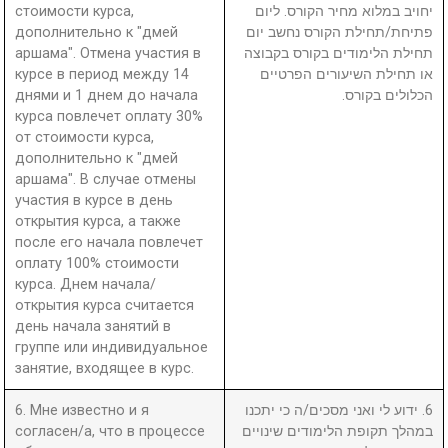
стоимости курса,
יחויב במלוא מחיר הקורס. ליום
дополнительно к "дмей
פתיחת/תחילת הקורס נחשב יום
аршама". Отмена участия в
תחילת הלימודים בקורס בקבוצה
курсе в период между 14
או תחילת השיעורים הפרטיים
днями и 1 днем до начала
הכלולים בקורס.
курса повлечет оплату 30%
от стоимости курса,
дополнительно к "дмей
аршама". В случае отмены
участия в курсе в день
открытия курса, а также
после его начала повлечет
оплату 100% стоимости
курса. Днем начала/
открытия курса считается
день начала занятий в
группе или индивидуальное
занятие, входящее в курс.
6. Мне известно и я
6. ידוע לי ואני מסכים/ה כי יתכנו
согласен/а, что в процессе
במהלך תקופת הלימודים שינויים