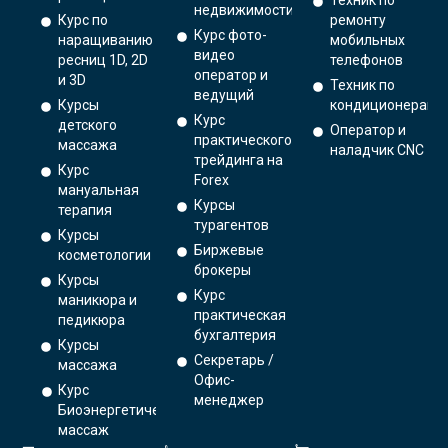
Техник по
недвижимости
Курс по
ремонту
Курс фото-
наращиванию
мобильных
видео
ресниц 1D, 2D
телефонов
оператор и
и 3D
Техник по
ведущий
Курсы
кондиционерам
Курс
детского
Оператор и
практического
массажа
наладчик CNC
трейдинга на
Курс
Forex
мануальная
Курсы
терапия
турагентов
Курсы
Биржевые
косметологии
брокеры
Курсы
Курс
маникюра и
практическая
педикюра
бухгалтерия
Курсы
Секретарь /
массажа
Офис-
Курс
менеджер
Биоэнергетический
массаж