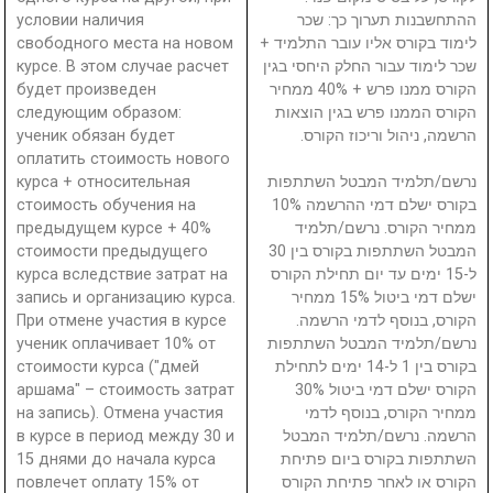
условии наличия
ההתחשבנות תערוך כך: שכר
свободного места на новом
לימוד בקורס אליו עובר התלמיד +
курсе. В этом случае расчет
שכר לימוד עבור החלק היחסי בגין
будет произведен
הקורס ממנו פרש + 40% ממחיר
следующим образом:
הקורס הממנו פרש בגין הוצאות
ученик обязан будет
הרשמה, ניהול וריכוז הקורס.
оплатить стоимость нового
курса + относительная
נרשם/תלמיד המבטל השתתפות
стоимость обучения на
בקורס ישלם דמי ההרשמה 10%
предыдущем курсе + 40%
ממחיר הקורס. נרשם/תלמיד
стоимости предыдущего
המבטל השתתפות בקורס בין 30
курса вследствие затрат на
ל-15 ימים עד יום תחילת הקורס
запись и организацию курса.
ישלם דמי ביטול 15% ממחיר
При отмене участия в курсе
הקורס, בנוסף לדמי הרשמה.
ученик оплачивает 10% от
נרשם/תלמיד המבטל השתתפות
стоимости курса ("дмей
בקורס בין 1 ל-14 ימים לתחילת
аршама" – стоимость затрат
הקורס ישלם דמי ביטול 30%
на запись). Отмена участия
ממחיר הקורס, בנוסף לדמי
в курсе в период между 30 и
הרשמה. נרשם/תלמיד המבטל
15 днями до начала курса
השתתפות בקורס ביום פתיחת
повлечет оплату 15% от
הקורס או לאחר פתיחת הקורס