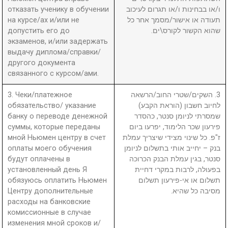
отказать ученику в обучении
ו/או בבחינות ו/או תגרום לעיכוב
на курсе/ах и/или не
תעודה או אישור/מסמך אחר כל
допустить его до
שהוא הקשור לקורס\ים.
экзаменов, и/или задержать
выдачу диплома/справки/
другого документа
связанного с курсом/ами.
3. Чеки/платежное
3. השקים/שטרי החוב/הרשאה
обязательство/ указание
לחיוב חשבון (הוראת הקבע)
банку о переводе денежной
שמסרתי לניומן סנטר, כהסדר
суммы, которые переданы
פירעון שכר הלימוד, יפרעו ביום
мной Ньюмен центру в счет
ז"פ. כל שינוי מצידי שיצריך עמלת
оплаты моего обучения
בנק – יחייב אותי בתשלום לניומן
будут оплачены в
סנטר, בגין עמלת הבנק הכרוכה
установленный день Я
בפעולה, לרבות במקרי דחיית
обязуюсь оплатить Ньюмен
תשלום או אי-פירעון תשלום
Центру дополнительные
מסיבה כל שהיא.
расходы на банковские
комиссионные в случае
изменения мной сроков и/