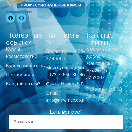
Полезные
Контакты
Как нас
ссылки
найти
Тел: *3331
Курсы
Newman Center
Беспл. тел: 1-800-
косметологии
Дерех
22-06-07
Жаботински,7
Курсы риэлторов
Международный:
Рамат-Ган
Легкий иврит
+972-3-560-30-46
5252007
Как добраться?
Факс: 03-5662592
Работаем: с 9:00
Email:
до 21:00
info@newman.co.il
Есть вопрос?