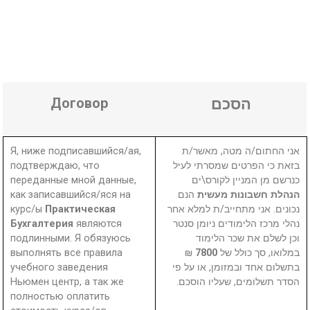
Договор
הסכם
Я, ниже подписавшийся/ая,
אני החתום/ה מטה, מאשר/ת
подтверждаю, что
בזאת כי הפרטים שמסרתי לעיל
переданные мной данные,
כנרשם מן המניין לקורס\ים
как записавшийся/яся на
הנם
הנהלת חשבונות מעשית
курс/ы
Практическая
נכונים. אני מתחייב/ת למלא אחר
Бухгалтерия
являются
נהלי מרכז הלימודים ניומן סנטר
подлинными. Я обязуюсь
וכן לשלם את שכר הלימוד
выполнять все правила
₪
7800
במלואו, סך כולל של
учебного заведения
בתשלום אחד ובמזומן, או על פי
Ньюмен центр, а так же
הסדר תשלומים, שעליו הוסכם.
полностью оплатить