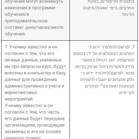
обучения могут возникнуть
בתוכנית הלימודים, בזהות
изменения в программе
המרצים, בימי /שעות/מיקום
обучения/в
הלימוד.
преподавательском
составе/ днях/часах/месте
обучения.
7. Ученику известно и он
7. לנרשם/לתלמיד ידוע כי
согласен с тем, что его
הפרטים הממולאים על ידו בטופס
личные данные, указанные
ההרשמה, יוזנו וינוהלו במאגרי
им при записи на курс, будут
מידע למטרות ניהול ושיווק בניומן
внесены в компьютер и базу
סנטר. לנרשם/לתלמיד ידוע כי
данных для проведения
חלק מהנתונים יועברו לרשויות
административного учета и
הבוחנות וזאת עפ"י הנהלים
маркетинговых
הקיימים.
мероприятий.
Ученику известно и он
согласен с тем, что часть
его данных будет передана
организациям, проводящим
экзамены, и это на основе
принятых правил.