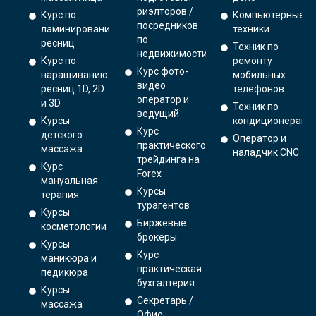
риэлторов /
Курс по
Компьютерные
посредников
ламинированию
техники
по
ресниц
Техник по
недвижимости
Курс по
ремонту
Курс фото-
наращиванию
мобильных
видео
ресниц 1D, 2D
телефонов
оператор и
и 3D
Техник по
ведущий
Курсы
кондиционерам
Курс
детского
Оператор и
практического
массажа
наладчик CNC
трейдинга на
Курс
Forex
мануальная
Курсы
терапия
турагентов
Курсы
Биржевые
косметологии
брокеры
Курсы
Курс
маникюра и
практическая
педикюра
бухгалтерия
Курсы
Секретарь /
массажа
Офис-