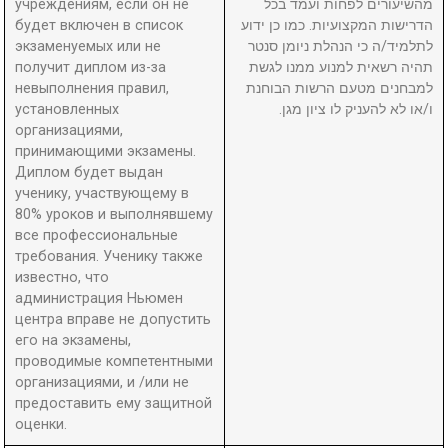
учреждениям, если он не
מהשיעורים לפחות ועמד בכל
будет включен в список
הדרישות המקצועיות. כמו כן ידוע
экзаменуемых или не
לתלמיד/ה כי הנהלת ניומן סנטר
получит диплом из-за
תהיה רשאית למנוע ממנו לגשת
невыполнения правил,
למבחנים מטעם הרשות הבוחנת
установленных
ו/או לא להעניק לו ציון מגן.
организациями,
принимающими экзамены.
Диплом будет выдан
ученику, участвующему в
80% уроков и выполнявшему
все профессиональные
требования. Ученику также
известно, что
администрация Ньюмен
центра вправе не допустить
его на экзамены,
проводимые компетентными
организациями, и /или не
предоставить ему защитной
оценки.