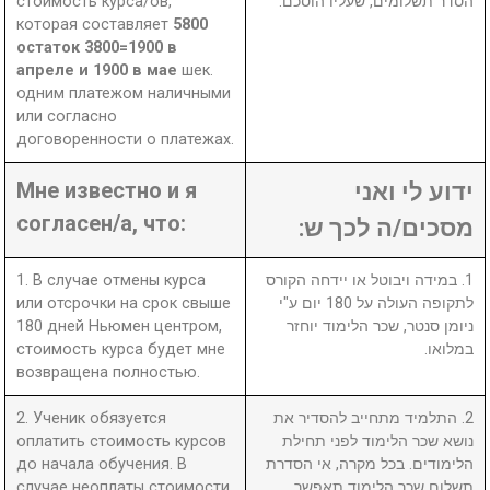
стоимость курса/ов,
הסדר תשלומים, שעליו הוסכם.
которая составляет
5800
остаток 3800=1900 в
апреле и 1900 в мае
шек.
одним платежом наличными
или согласно
договоренности о платежах.
Мне известно и я
ידוע לי ואני
согласен/а, что:
מסכים/ה לכך ש:
1. В случае отмены курса
1. במידה ויבוטל או יידחה הקורס
или отсрочки на срок свыше
לתקופה העולה על 180 יום ע"י
180 дней Ньюмен центром,
ניומן סנטר, שכר הלימוד יוחזר
стоимость курса будет мне
במלואו.
возвращена полностью.
2. Ученик обязуется
2. התלמיד מתחייב להסדיר את
оплатить стоимость курсов
נושא שכר הלימוד לפני תחילת
до начала обучения. В
הלימודים. בכל מקרה, אי הסדרת
случае неоплаты стоимости
תשלום שכר הלימוד תאפשר