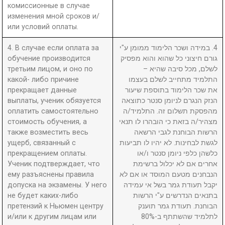
комиссионные в случае
изменения мной сроков и/
или условий оплаты.
4. В случае если оплата за
4. במידה ושכר הלימוד ממומן ע"י
обучение производится
גורם חיצוני כל שהוא והוא מפסיק
третьим лицом, и оно по
לשלם, מכל סיבה שהיא –
какой- либо причине
התלמיד מתחייב לשלם בעצמו
прекращает данные
את שכר הלימוד בתוספת שיעור
выплаты, ученик обязуется
הנזק הנגרם לניומן סנטר כתוצאה
оплатить самостоятельно
מהפסקת תשלום זה. התלמיד/ה
стоимость обучения, а
מצהיר/ה בזאת כי הובהרו לו תנאי
также возместить весь
הרשות הבוחנת לגבי הרשאה
ущерб, связанный с
לגשת לבחינות. לא יהיו לו תביעות
прекращением оплаты.
כלשהן כלפי ניומן סנטר ו/או
Ученик подтверждает, что
אחרים אם לא יכלול ברשימת
ему разъяснены правила
הנבחנים מטעם המוסד או אם לא
допуска на экзамены. У него
יקבל תעודת גמר בשל אי עמידה
не будет каких-либо
בתנאים הנדרשים ע"י הרשות
претензий к Ньюмен центру
הבוחנת. תעודת גמר תוענק
и/или к другим лицам или
לתלמיד שהשתתף ב-80%