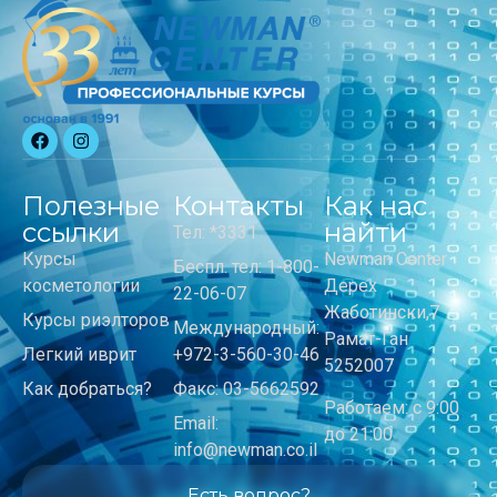
Полезные
Контакты
Как нас
ссылки
найти
Тел: *3331
Курсы
Newman Center
Беспл. тел: 1-800-
косметологии
Дерех
22-06-07
Жаботински,7
Курсы риэлторов
Международный:
Рамат-Ган
Легкий иврит
+972-3-560-30-46
5252007
Как добраться?
Факс: 03-5662592
Работаем: с 9:00
Email:
до 21:00
info@newman.co.il
Есть вопрос?