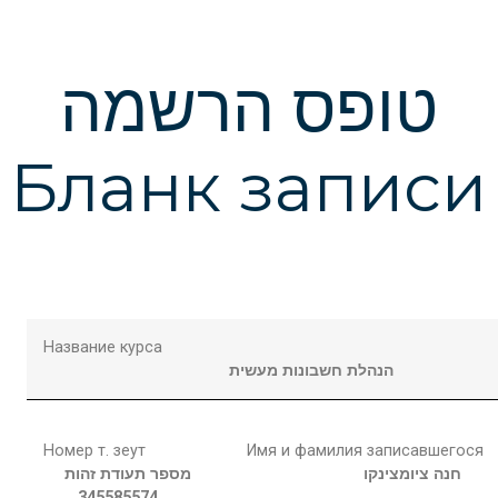
טופס הרשמה
Бланк записи
Название курса
הנהלת חשבונות מעשית
Номер т. зеут
Имя и фамилия записавшегося
חנה
ציומצינקו
מספר תעודת זהות
345585574