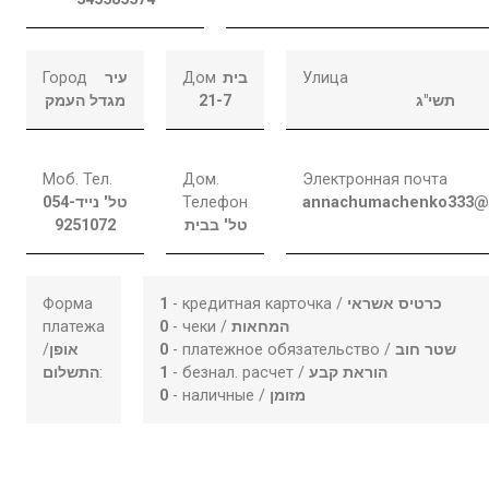
Город
עיר
Дом
בית
Улица
מגדל העמק
21-7
תשי"ג
Моб. Тел.
Дом.
Электронная почта
054-
טל' נייד
Телефон
annachumachenko333@
9251072
טל' בבית
Форма
1
- кредитная карточка /
כרטיס אשראי
платежа
0
- чеки /
המחאות
/
אופן
0
- платежное обязательство /
שטר חוב
התשלום
:
1
- безнал. расчет /
הוראת קבע
0
- наличные /
מזומן