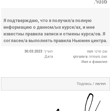
סנטר.
Я подтверждаю, что я получил/а полную
информацию о данном/ых курсе/ах, и мне
известны правила записи и отмены курса/ов. Я
согласен/а выполнять правила Ньюмен центра.
30.03.2023
:תאריך
חנה
שם פרטי
Дата
ציומצינקו
ושם משפחה
Имя и фамилия
Подпись /
חתימה