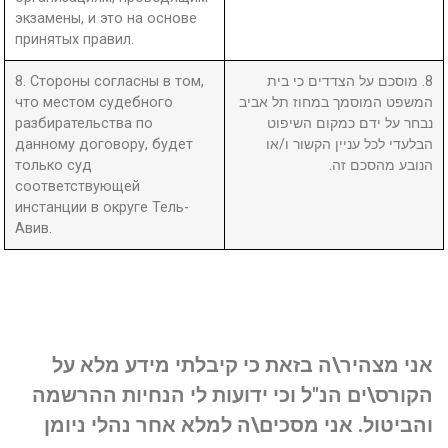
экзамены, и это на основе
принятых правил.
8. Стороны согласны в том,
8. מוסכם על הצדדים כי בית
что местом судебного
המשפט המוסמך במחוז תל אביב
разбирательства по
נבחר על ידם כמקום השיפוט
данному договору, будет
הבלעדי לכל עניין הקשור ו/או
только суд
הנובע מהסכם זה.
соответствующей
инстанции в округе Тель-
Авив.
אני מצהיר\ה בזאת כי קיבלתי מידע מלא על
הקורס\ים הנ"ל וכי ידועות לי הנחיות ההרשמה
והביטול. אני מסכים\ה למלא אחר נהלי ניומן