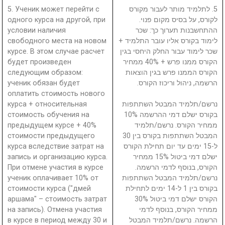
5. Ученик может перейти с
5. לתלמיד מותר לעבור מקורס
одного курса на другой, при
לקורס, על בסיס מקום פנוי.
условии наличия
ההתחשבנות תערוך כך: שכר
свободного места на новом
לימוד בקורס אליו עובר התלמיד +
курсе. В этом случае расчет
שכר לימוד עבור החלק היחסי בגין
будет произведен
הקורס ממנו פרש + 40% ממחיר
следующим образом:
הקורס הממנו פרש בגין הוצאות
ученик обязан будет
הרשמה, ניהול וריכוז הקורס.
оплатить стоимость нового
курса + относительная
נרשם/תלמיד המבטל השתתפות
стоимость обучения на
בקורס ישלם דמי ההרשמה 10%
предыдущем курсе + 40%
ממחיר הקורס. נרשם/תלמיד
стоимости предыдущего
המבטל השתתפות בקורס בין 30
курса вследствие затрат на
ל-15 ימים עד יום תחילת הקורס
запись и организацию курса.
ישלם דמי ביטול 15% ממחיר
При отмене участия в курсе
הקורס, בנוסף לדמי הרשמה.
ученик оплачивает 10% от
נרשם/תלמיד המבטל השתתפות
стоимости курса ("дмей
בקורס בין 1 ל-14 ימים לתחילת
аршама" – стоимость затрат
הקורס ישלם דמי ביטול 30%
на запись). Отмена участия
ממחיר הקורס, בנוסף לדמי
в курсе в период между 30 и
הרשמה. נרשם/תלמיד המבטל