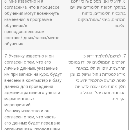
6. Мне известно и я
6. ידוע לי ואני מסכים/ה כי יתכנו
согласен/а, что в процессе
במהלך תקופת הלימודים שינויים
обучения могут возникнуть
בתוכנית הלימודים, בזהות
изменения в программе
המרצים, בימי /שעות/מיקום
обучения/в
הלימוד.
преподавательском
составе/ днях/часах/месте
обучения.
7. Ученику известно и он
7. לנרשם/לתלמיד ידוע כי
согласен с тем, что его
הפרטים הממולאים על ידו בטופס
личные данные, указанные
ההרשמה, יוזנו וינוהלו במאגרי
им при записи на курс, будут
מידע למטרות ניהול ושיווק בניומן
внесены в компьютер и базу
סנטר. לנרשם/לתלמיד ידוע כי
данных для проведения
חלק מהנתונים יועברו לרשויות
административного учета и
הבוחנות וזאת עפ"י הנהלים
маркетинговых
הקיימים.
мероприятий.
Ученику известно и он
согласен с тем, что часть
его данных будет передана
организациям, проводящим