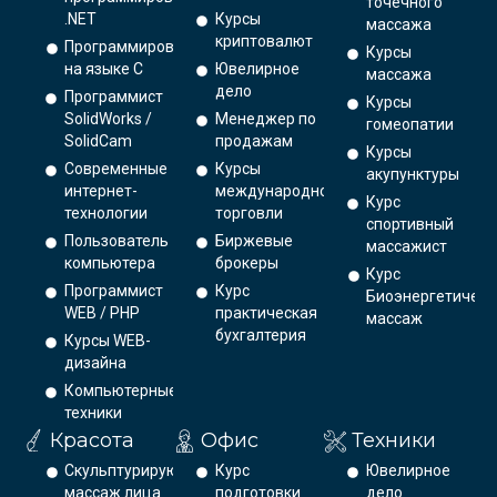
точечного
.NET
Курсы
массажа
криптовалют
Программирование
Курсы
на языке С
Ювелирное
массажа
дело
Программист
Курсы
SolidWorks /
Менеджер по
гомеопатии
SolidCam
продажам
Курсы
Современные
Курсы
акупунктуры
интернет-
международной
Курс
технологии
торговли
спортивный
Пользователь
Биржевые
массажист
компьютера
брокеры
Курс
Программист
Курс
Биоэнергетическ
WEB / PHP
практическая
массаж
бухгалтерия
Курсы WEB-
дизайна
Компьютерные
техники
Красота
Офис
Техники
Скульптурирующий
Курс
Ювелирное
массаж лица
подготовки
дело