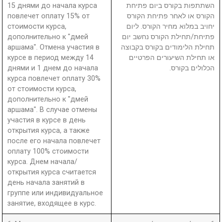
15 днями до начала курса
השתתפות בקורס ביום פתיחת
повлечет оплату 15% от
הקורס או לאחר פתיחת הקורס
стоимости курса,
יחויב במלוא מחיר הקורס. ליום
дополнительно к "дмей
פתיחת/תחילת הקורס נחשב יום
аршама". Отмена участия в
תחילת הלימודים בקורס בקבוצה
курсе в период между 14
או תחילת השיעורים הפרטיים
днями и 1 днем до начала
הכלולים בקורס.
курса повлечет оплату 30%
от стоимости курса,
дополнительно к "дмей
аршама". В случае отмены
участия в курсе в день
открытия курса, а также
после его начала повлечет
оплату 100% стоимости
курса. Днем начала/
открытия курса считается
день начала занятий в
группе или индивидуальное
занятие, входящее в курс.