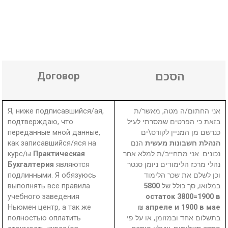
Договор
הסכם
Я, ниже подписавшийся/ая,
אני החתום/ה מטה, מאשר/ת
подтверждаю, что
בזאת כי הפרטים שמסרתי לעיל
переданные мной данные,
כנרשם מן המניין לקורס\ים
как записавшийся/яся на
הנם
הנהלת חשבונות מעשית
курс/ы
Практическая
נכונים. אני מתחייב/ת למלא אחר
Бухгалтерия
являются
נהלי מרכז הלימודים ניומן סנטר
подлинными. Я обязуюсь
וכן לשלם את שכר הלימוד
выполнять все правила
5800
במלואו, סך כולל של
учебного заведения
остаток 3800=1900 в
Ньюмен центр, а так же
₪
апреле и 1900 в мае
полностью оплатить
בתשלום אחד ובמזומן, או על פי