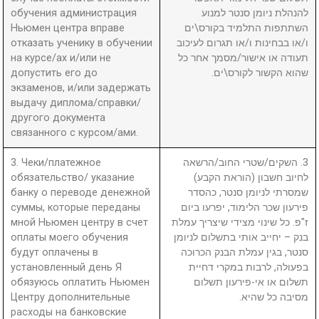
обучения администрация
להנהלת ניומן סנטר למנוע
Ньюмен центра вправе
השתתפות התלמיד בקורס\ים
отказать ученику в обучении
ו/או בבחינות ו/או תגרום לעיכוב
на курсе/ах и/или не
תעודה או אישור/מסמך אחר כל
допустить его до
שהוא הקשור לקורס\ים.
экзаменов, и/или задержать
выдачу диплома/справки/
другого документа
связанного с курсом/ами.
3. Чеки/платежное
3. השקים/שטרי החוב/הרשאה
обязательство/ указание
לחיוב חשבון (הוראת הקבע)
банку о переводе денежной
שמסרתי לניומן סנטר, כהסדר
суммы, которые переданы
פירעון שכר הלימוד, יפרעו ביום
мной Ньюмен центру в счет
ז"פ. כל שינוי מצידי שיצריך עמלת
оплаты моего обучения
בנק – יחייב אותי בתשלום לניומן
будут оплачены в
סנטר, בגין עמלת הבנק הכרוכה
установленный день Я
בפעולה, לרבות במקרי דחיית
обязуюсь оплатить Ньюмен
תשלום או אי-פירעון תשלום
Центру дополнительные
מסיבה כל שהיא.
расходы на банковские