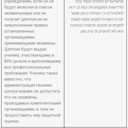
учреждениям, если он не
מהשיעורים לפחות ועמד בכל
будет включен в список
הדרישות המקצועיות. כמו כן ידוע
экзаменуемых или не
לתלמיד/ה כי הנהלת ניומן סנטר
получит диплом из-за
תהיה רשאית למנוע ממנו לגשת
невыполнения правил,
למבחנים מטעם הרשות הבוחנת
установленных
ו/או לא להעניק לו ציון מגן.
организациями,
принимающими экзамены.
Диплом будет выдан
ученику, участвующему в
80% уроков и выполнявшему
все профессиональные
требования. Ученику также
известно, что
администрация Ньюмен
центра вправе не допустить
его на экзамены,
проводимые компетентными
организациями, и /или не
предоставить ему защитной
оценки.