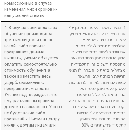
комиссионные в случае
изменения мной сроков и/
или условий оплаты.
4. В случае если оплата за
4. במידה ושכר הלימוד ממומן ע"י
обучение производится
גורם חיצוני כל שהוא והוא מפסיק
третьим лицом, и оно по
לשלם, מכל סיבה שהיא –
какой- либо причине
התלמיד מתחייב לשלם בעצמו
прекращает данные
את שכר הלימוד בתוספת שיעור
выплаты, ученик обязуется
הנזק הנגרם לניומן סנטר כתוצאה
оплатить самостоятельно
מהפסקת תשלום זה. התלמיד/ה
стоимость обучения, а
מצהיר/ה בזאת כי הובהרו לו תנאי
также возместить весь
הרשות הבוחנת לגבי הרשאה
ущерб, связанный с
לגשת לבחינות. לא יהיו לו תביעות
прекращением оплаты.
כלשהן כלפי ניומן סנטר ו/או
Ученик подтверждает, что
אחרים אם לא יכלול ברשימת
ему разъяснены правила
הנבחנים מטעם המוסד או אם לא
допуска на экзамены. У него
יקבל תעודת גמר בשל אי עמידה
не будет каких-либо
בתנאים הנדרשים ע"י הרשות
претензий к Ньюмен центру
הבוחנת. תעודת גמר תוענק
и/или к другим лицам или
לתלמיד שהשתתף ב-80%