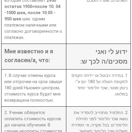
которая составляет
2950
תשלומים, שעליו הוסכם.
остаток 1950=после 10. 04
-1000 шек, после 10.05 -
950 шек
шек. одним
платежом наличными или
согласно договоренности о
платежах.
Мне известно и я
ידוע לי ואני
согласен/а, что:
מסכים/ה לכך ש:
1. В случае отмены курса
1. במידה ויבוטל או יידחה הקורס
или отсрочки на срок свыше
לתקופה העולה על 180 יום ע"י
180 дней Ньюмен центром,
ניומן סנטר, שכר הלימוד יוחזר
стоимость курса будет мне
במלואו.
возвращена полностью.
2. Ученик обязуется
2. התלמיד מתחייב להסדיר את
оплатить стоимость курсов
נושא שכר הלימוד לפני תחילת
до начала обучения. В
הלימודים. בכל מקרה, אי הסדרת
случае неоплаты стоимости
תשלום שכר הלימוד תאפשר