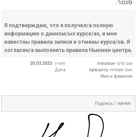
סנטר.
Я подтверждаю, что я получил/а полную
информацию о данном/ых курсе/ах, и мне
известны правила записи и отмены курса/ов. Я
согласен/а выполнять правила Ньюмен центра.
20.03.2023
:תאריך
אנסטסיה
שם פרטי
Дата
ברזובסקה
ושם משפחה
Имя и фамилия
Подпись /
חתימה