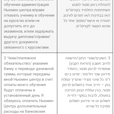
обучения администрация
להנהלת ניומן סנטר למנוע
Ньюмен центра вправе
השתתפות התלמיד בקורס\ים
отказать ученику в обучении
ו/או בבחינות ו/או תגרום לעיכוב
на курсе/ах и/или не
תעודה או אישור/מסמך אחר כל
допустить его до
שהוא הקשור לקורס\ים.
экзаменов, и/или задержать
выдачу диплома/справки/
другого документа
связанного с курсом/ами.
3. Чеки/платежное
3. השקים/שטרי החוב/הרשאה
обязательство/ указание
לחיוב חשבון (הוראת הקבע)
банку о переводе денежной
שמסרתי לניומן סנטר, כהסדר
суммы, которые переданы
פירעון שכר הלימוד, יפרעו ביום
мной Ньюмен центру в счет
ז"פ. כל שינוי מצידי שיצריך עמלת
оплаты моего обучения
בנק – יחייב אותי בתשלום לניומן
будут оплачены в
סנטר, בגין עמלת הבנק הכרוכה
установленный день Я
בפעולה, לרבות במקרי דחיית
обязуюсь оплатить Ньюмен
תשלום או אי-פירעון תשלום
Центру дополнительные
מסיבה כל שהיא.
расходы на банковские