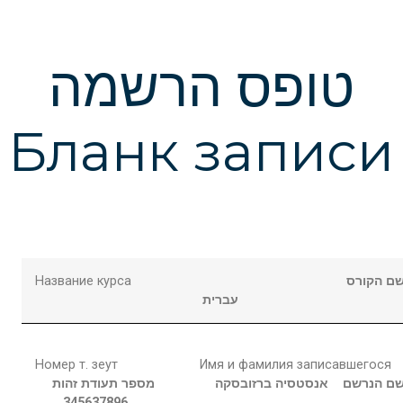
טופס הרשמה
Бланк записи
Название курса
ם הקורס
עברית
Номер т. зеут
Имя и фамилия записавшегося
ם הנרשם
אנסטסיה
ברזובסקה
מספר תעודת זהות
345637896