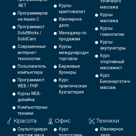
точечного
.NET
Курсы
массажа
криптовалют
Программирование
Курсы
на языке С
Ювелирное
массажа
дело
Программист
Курсы
SolidWorks /
Менеджер по
гомеопатии
SolidCam
продажам
Курсы
Современные
Курсы
акупунктуры
интернет-
международной
Курс
технологии
торговли
спортивный
Пользователь
Биржевые
массажист
компьютера
брокеры
Курс
Программист
Курс
Биоэнергетическ
WEB / PHP
практическая
массаж
бухгалтерия
Курсы WEB-
дизайна
Компьютерные
техники
Красота
Офис
Техники
Скульптурирующий
Курс
Ювелирное
массаж лица
подготовки
дело