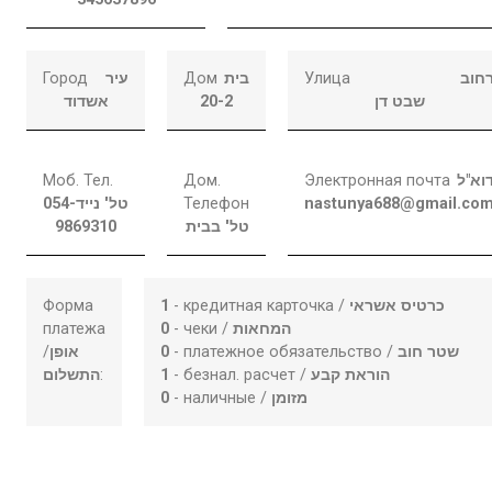
Город
עיר
Дом
בית
Улица
חוב
אשדוד
20-2
שבט דן
Моб. Тел.
Дом.
Электронная почта
וא"ל
054-
טל' נייד
Телефон
nastunya688@gmail.co
9869310
טל' בבית
Форма
1
- кредитная карточка /
כרטיס אשראי
платежа
0
- чеки /
המחאות
/
אופן
0
- платежное обязательство /
שטר חוב
התשלום
:
1
- безнал. расчет /
הוראת קבע
0
- наличные /
מזומן