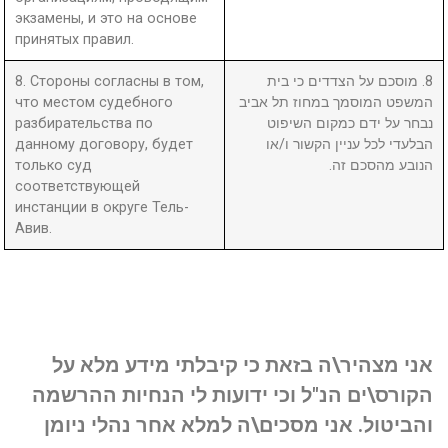
экзамены, и это на основе
принятых правил.
8. Стороны согласны в том,
8. מוסכם על הצדדים כי בית
что местом судебного
המשפט המוסמך במחוז תל אביב
разбирательства по
נבחר על ידם כמקום השיפוט
данному договору, будет
הבלעדי לכל עניין הקשור ו/או
только суд
הנובע מהסכם זה.
соответствующей
инстанции в округе Тель-
Авив.
אני מצהיר\ה בזאת כי קיבלתי מידע מלא על
הקורס\ים הנ"ל וכי ידועות לי הנחיות ההרשמה
והביטול. אני מסכים\ה למלא אחר נהלי ניומן