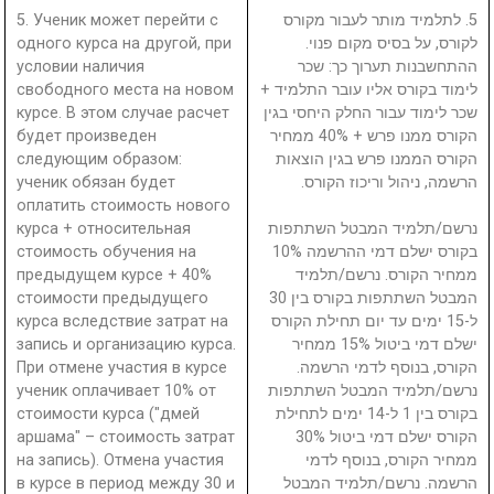
5. Ученик может перейти с
5. לתלמיד מותר לעבור מקורס
одного курса на другой, при
לקורס, על בסיס מקום פנוי.
условии наличия
ההתחשבנות תערוך כך: שכר
свободного места на новом
לימוד בקורס אליו עובר התלמיד +
курсе. В этом случае расчет
שכר לימוד עבור החלק היחסי בגין
будет произведен
הקורס ממנו פרש + 40% ממחיר
следующим образом:
הקורס הממנו פרש בגין הוצאות
ученик обязан будет
הרשמה, ניהול וריכוז הקורס.
оплатить стоимость нового
курса + относительная
נרשם/תלמיד המבטל השתתפות
стоимость обучения на
בקורס ישלם דמי ההרשמה 10%
предыдущем курсе + 40%
ממחיר הקורס. נרשם/תלמיד
стоимости предыдущего
המבטל השתתפות בקורס בין 30
курса вследствие затрат на
ל-15 ימים עד יום תחילת הקורס
запись и организацию курса.
ישלם דמי ביטול 15% ממחיר
При отмене участия в курсе
הקורס, בנוסף לדמי הרשמה.
ученик оплачивает 10% от
נרשם/תלמיד המבטל השתתפות
стоимости курса ("дмей
בקורס בין 1 ל-14 ימים לתחילת
аршама" – стоимость затрат
הקורס ישלם דמי ביטול 30%
на запись). Отмена участия
ממחיר הקורס, בנוסף לדמי
в курсе в период между 30 и
הרשמה. נרשם/תלמיד המבטל