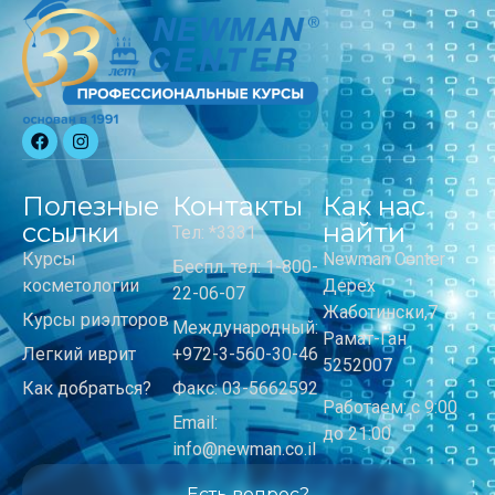
Полезные
Контакты
Как нас
ссылки
найти
Тел: *3331
Курсы
Newman Center
Беспл. тел: 1-800-
косметологии
Дерех
22-06-07
Жаботински,7
Курсы риэлторов
Международный:
Рамат-Ган
Легкий иврит
+972-3-560-30-46
5252007
Как добраться?
Факс: 03-5662592
Работаем: с 9:00
Email:
до 21:00
info@newman.co.il
Есть вопрос?