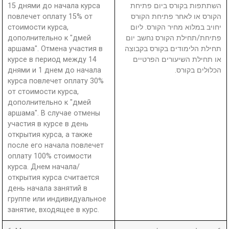
15 днями до начала курса
השתתפות בקורס ביום פתיחת
повлечет оплату 15% от
הקורס או לאחר פתיחת הקורס
стоимости курса,
יחויב במלוא מחיר הקורס. ליום
дополнительно к "дмей
פתיחת/תחילת הקורס נחשב יום
аршама". Отмена участия в
תחילת הלימודים בקורס בקבוצה
курсе в период между 14
או תחילת השיעורים הפרטיים
днями и 1 днем до начала
הכלולים בקורס.
курса повлечет оплату 30%
от стоимости курса,
дополнительно к "дмей
аршама". В случае отмены
участия в курсе в день
открытия курса, а также
после его начала повлечет
оплату 100% стоимости
курса. Днем начала/
открытия курса считается
день начала занятий в
группе или индивидуальное
занятие, входящее в курс.