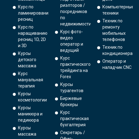
риэлторов /
Курс по
Компьютерные
посредников
ламинированию
техники
по
ресниц
Техник по
недвижимости
Курс по
ремонту
Курс фото-
наращиванию
мобильных
видео
ресниц 1D, 2D
телефонов
оператор и
и 3D
Техник по
ведущий
Курсы
кондиционерам
Курс
детского
Оператор и
практического
массажа
наладчик CNC
трейдинга на
Курс
Forex
мануальная
Курсы
терапия
турагентов
Курсы
Биржевые
косметологии
брокеры
Курсы
Курс
маникюра и
практическая
педикюра
бухгалтерия
Курсы
Секретарь /
массажа
Офис-