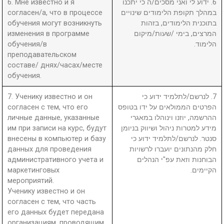
6. Мне известно и я
6. ידוע לי ואני מסכים/ה כי יתכנו
согласен/а, что в процессе
במהלך תקופת הלימודים שינויים
обучения могут возникнуть
בתוכנית הלימודים, בזהות
изменения в программе
המרצים, בימי /שעות/מיקום
обучения/в
הלימוד.
преподавательском
составе/ днях/часах/месте
обучения.
7. Ученику известно и он
7. לנרשם/לתלמיד ידוע כי
согласен с тем, что его
הפרטים הממולאים על ידו בטופס
личные данные, указанные
ההרשמה, יוזנו וינוהלו במאגרי
им при записи на курс, будут
מידע למטרות ניהול ושיווק בניומן
внесены в компьютер и базу
סנטר. לנרשם/לתלמיד ידוע כי
данных для проведения
חלק מהנתונים יועברו לרשויות
административного учета и
הבוחנות וזאת עפ"י הנהלים
маркетинговых
הקיימים.
мероприятий.
Ученику известно и он
согласен с тем, что часть
его данных будет передана
организациям, проводящим