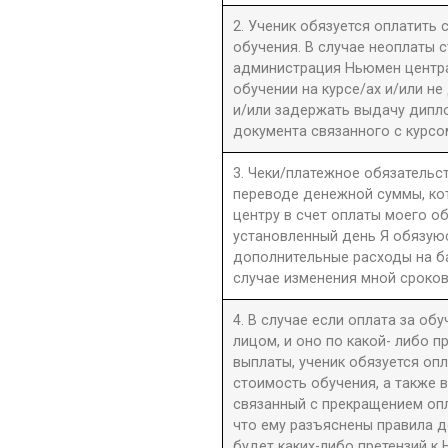
2. Ученик обязуется оплатить
обучения. В случае неоплаты 
администрация Ньюмен центра 
обучении на курсе/ах и/или не
и/или задержать выдачу дипл
документа связанного с курсо
3. Чеки/платежное обязательст
переводе денежной суммы, к
центру в счет оплаты моего о
установленный день Я обязую
дополнительные расходы на б
случае изменения мной сроков
4. В случае если оплата за об
лицом, и оно по какой- либо 
выплаты, ученик обязуется оп
стоимость обучения, а также 
связанный с прекращением оп
что ему разъяснены правила до
будет каких-либо претензий к 