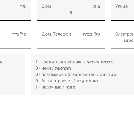
עיר
Дом
בית
Улица
9
טל' נייד
Дом. Телефон
טל' בבית
Электрон
sapo
או
:
1
- кредитная карточка /
כרטיס אשראי
0
- чеки /
המחאות
0
- платежное обязательство /
שטר חוב
0
- безнал. расчет /
הוראת קבע
1
- наличные /
מזומן