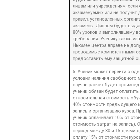
лицам или учреждениям, если 
экзаменуемых или не получит 
правил, установленных орган
экзамены. Диплом будет выдан
80% уроков и выполнявшему в
требования. Ученику также из
Ньюмен центра вправе не допу
проводимые компетентными орг
предоставить ему защитной оц
5. Ученик может перейти с одн
условии наличия свободного м
случае расчет будет произве
ученик обязан будет оплатить
относительная стоимость обу
40% стоимости предыдущего к
запись и организацию курса. П
ученик оплачивает 10% от сто
стоимость затрат на запись). 
период между 30 и 15 днями д
оплату 15% от стоимости курс