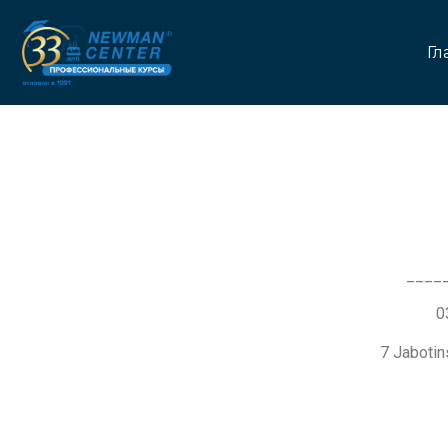
Гл
____
7 Jaboti