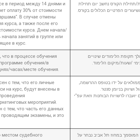
рсе в период между 14 днями и
חת/תחילת הקורס נחשב יום תחילת
чет оплату 30% от стоимости
שיעורים הפרטיים הכלולים בקורס
 аршама". В случае отмены
я курса, а также после его
стоимости курса. Днем начала/
 начала занятий в группе или
ящее в курс.
а, что в процессе обучения
6. ך תקופת הלימודים שינויים
 программе обучения/в
בימי /שעות/מיקום הלימוד
нях/часах/месте обучения.
сен с тем, что его личные
7. מולאים על ידו בטופס ההרשמה
си на курс, будут внесены в
ול ושיווק בניומן סנטר
 проведения
יועברו לרשויות הבוחנות וזאת עפ"י
ркетинговых мероприятий.
н с тем, что часть его данных
 проводящим экзамены, и это
то местом судебного
8. וסמך במחוז תל אביב נבחר על