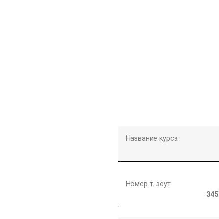
Название курса
Номер т. зеут
345