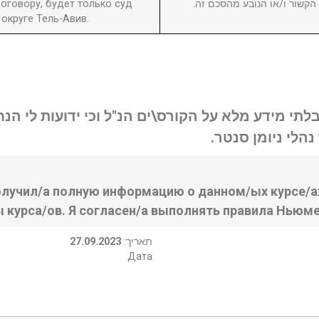
оговору, будет только суд
ן הקשור ו/או הנובע מהסכם זה
округе Тель-Авив.
בלתי מידע מלא על הקורס\ים הנ"ל וכי ידועות לי ה
נהלי ניומן סנטר
олучил/а полную информацию о данном/ых курсе/ах
ы курса/ов. Я согласен/а выполнять правила Ньюме
27.09.2023
:תאריך
Дата