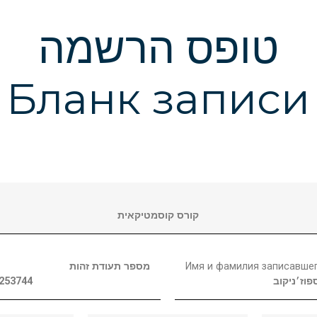
טופס הרשמה
Бланк записи
קורס קוסמטיקאית
מספר תעודת זהות
Имя и фамилия записавше
253744
פוז׳ניקוב