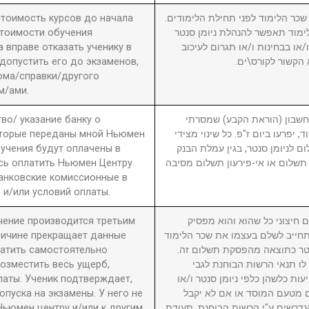
 стоимость курсов до начала
2. ר הלימוד לפני תחילת הלימודים
стоимости обучения
מוד תאפשר להנהלת ניומן סנטר
вправе отказать ученику в
ו בבחינות ו/או תגרום לעיכוב
 допустить его до экзаменов,
 הקשור לקורס\ים
ома/справки/другого
м/ами.
во/ указание банку о
3. ון (הוראת הקבע) שמסרתי
оторые переданы мной Ньюмен
, יפרעו ביום ז"פ. כל שינוי מצידי
бучения будут оплачены в
ם לניומן סנטר, בגין עמלת הבנק
сь оплатить Ньюмен Центру
תשלום או אי-פירעון תשלום מסיבה
анковские комиссионные в
 и/или условий оплаты.
учение производится третьим
4. יצוני כל שהוא והוא מפסיק
причине прекращает данные
חייב לשלם בעצמו את שכר הלימוד
латить самостоятельно
סנטר כתוצאה מהפסקת תשלום זה
возместить весь ущерб,
לו תנאי הרשות הבוחנת לגבי
латы. Ученик подтверждает,
עות כלשהן כלפי ניומן סנטר ו/או
пуска на экзамены. У него не
ם מטעם המוסד או אם לא יקבל
Ньюмен центру и/или к другим
דרשים ע"י הרשות הבוחנת. תעודת