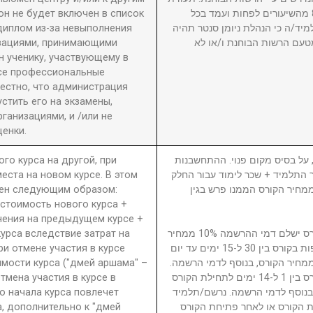
он не будет включен в список
גמר תוענק לתלמיד שהשתתף ב-80% מהשיעורים לפחות ועמד בכל
диплом из-за невыполнения
מיד/ה כי הנהלת ניומן סנטר תהיה
изациями, принимающими
טעם הרשות הבוחנת ו/או לא
 ученику, участвующему в
се профессиональные
вестно, что администрация
стить его на экзамены,
анизациями, и /или не
енки.
ого курса на другой, при
5. ל בסיס מקום פנוי. ההתחשבנות
еста на новом курсе. В этом
בר התלמיד + שכר לימוד עבור החלק
ден следующим образом:
סי בגין הקורס ממנו פרש + 40% ממחיר הקורס הממנו פרש בגין
 стоимость нового курса +
чения на предыдущем курсе +
урса вследствие затрат на
נרשם/תלמיד המבטל השתתפות בקורס ישלם דמי ההרשמה 10% ממחיר
ри отмене участия в курсе
הקורס. נרשם/תלמיד המבטל השתתפות בקורס בין 30 ל-15 ימים עד יום
имости курса ("дмей аршама" –
ילת הקורס ישלם דמי ביטול 15% ממחיר הקורס, בנוסף לדמי הרשמה
Отмена участия в курсе в
נרשם/תלמיד המבטל השתתפות בקורס בין 1 ל-14 ימים לתחילת הקורס
о начала курса повлечет
ממחיר הקורס, בנוסף לדמי הרשמה. נרשם/תלמיד
а, дополнительно к "дмей
 הקורס או לאחר פתיחת הקורס