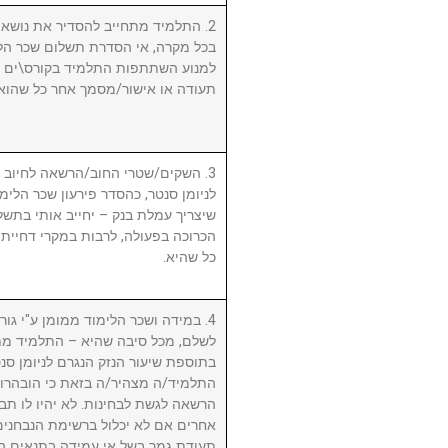
התלמיד מתחייב להסדיר את נושא שכ.
בכל מקרה, אי הסדרת תשלום שכר הלי
למנוע השתתפות התלמיד בקורס\ים ו/א
תעודה או אישור/מסמך אחר כל שהוא.
השקים/שטרי החוב/הרשאה לחיוב חשב
לניומן סנטר, כהסדר פירעון שכר הלימוד
שיצריך עמלת בנק – יחייב אותי בתשלו
הכרוכה בפעולה, לרבות במקרי דחיית 
כל שהיא.
במידה ושכר הלימוד ממומן ע"י גורם ח
לשלם, מכל סיבה שהיא – התלמיד מת
בתוספת שיעור הנזק הנגרם לניומן .
התלמיד/ה מצהיר/ה בזאת כי הובהרו 
הרשאה לגשת לבחינות. לא יהיו לו תבי
אחרים אם לא יכלול ברשימת הנבחני
תעודת גמר בשל אי עמידה בתנאים הנ