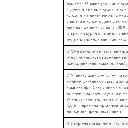
аршама". Отмена участия в ку
1 днем до начала курса повле
курса, дополнительно к "дмей
участия в курсе в день открыти
начала повлечет оплату 100% 
открытия курса считается день
индивидуальное занятие, вход
6. Мне известно и я согласен/
могут возникнуть изменения в
преподавательском составе/ д
7. Ученику известно и он согла
данные, указанные им при запи
компьютер и базу данных для
административного учета и ма
Ученику известно и он согласе
будет передана организациям,
на основе принятых правил.
8. Стороны согласны в том, ч