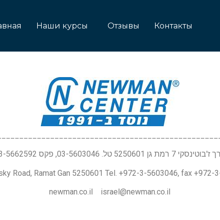
авная
Наши курсы
Отзывы
Контакты
__________________________________________________
טינסקי 7 רמת גן 5250601 טל. 03-5603046, פקס 03-5662592
nsky Road, Ramat Gan 5250601 Tel. +972-3-5603046, fax +972-
newman.co.il israel@newman.co.il