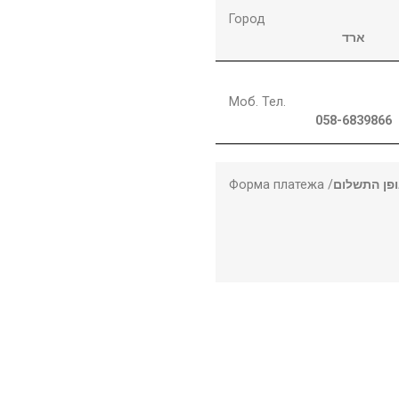
Город
ארד
Моб. Тел.
058-6839866
Форма платежа /
פן התשלום