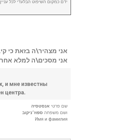
ידם כמקום השיפוט הבלעדי לכל עניי.
אני מצהיר\ה בזאת כי קי.
אני מסכים\ה למלא אחר .
, и мне известны
н центра.
שם פרטי
אנסטסיה
ושם משפחה
ספוז׳ניקוב
Имя и фамилия