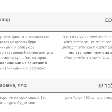
овор
ם
одтверждаю, что переданные
 הפרטים שמסרתי לעיל כנרשם מן
я/яся на курс/ы
Курс
הנם נכונים. אני מתחייב/ת למלא
инными. Я обязуюсь
 וכן לשלם את שכר הלימוד במלואו
го заведения Ньюмен центр, а
5800 (3800 оплата наличными н
оимость курса/ов, которая
₪  על פי הסדר תשלומים, שעליו
а наличными на занятиях 4
м наличными или согласно
асен/а, что:
לכך ש
отсрочки на срок свыше 180
1. במידה ויבוטל או יידחה הקורס לתקופה העולה על 180 יום ע"י ניומן
сть курса будет мне