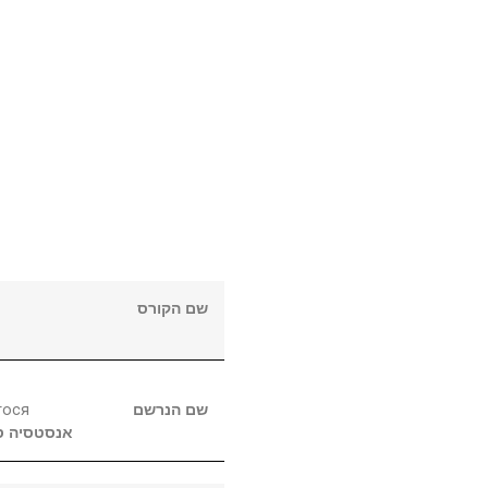
שם הקורס
гося
שם הנרשם
אנסטסיה
ס