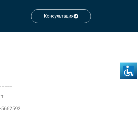
Консультация
_____
דרך ז'בו
3-5662592