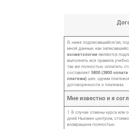
Дог
Я, ниже подписавшийся/ая, п
мной данные, как записавшийс
косметологии
являются подл
выполнять все правила учебно
так же полностью оплатить ст
составляет
5800 (3800 оплат
платежа)
шек. одним платежо
договоренности о платежах.
Мне известно и я согл
1. В случае отмены курса или 
дней Ньюмен центром, стоимо
возвращена полностью.