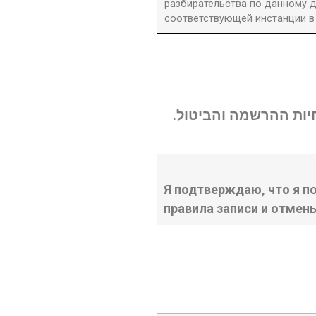
разбирательства по данному д
соответствующей инстанции в 
נחיות ההרשמה והביטול
Я подтверждаю, что я п
правила записи и отмен