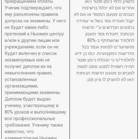
прекращением оплаты.
כלשהן כלפי ניומן סנטר ו/או
Ученик подтверждает, что
אחרים אם לא יכלול ברשימת
ему разъяснены правила
הנבחנים מטעם המוסד או אם לא
допуска на экзамены. У него
יקבל תעודת גמר בשל אי עמידה
не будет каких-либо
בתנאים הנדרשים ע"י הרשות
претензий к Ньюмен центру
הבוחנת. תעודת גמר תוענק
и/или к другим лицам или
לתלמיד שהשתתף ב-80%
учреждениям, если он не
מהשיעורים לפחות ועמד בכל
будет включен в список
הדרישות המקצועיות. כמו כן ידוע
экзаменуемых или не
לתלמיד/ה כי הנהלת ניומן סנטר
получит диплом из-за
תהיה רשאית למנוע ממנו לגשת
невыполнения правил,
למבחנים מטעם הרשות הבוחנת
установленных
ו/או לא להעניק לו ציון מגן.
организациями,
принимающими экзамены.
Диплом будет выдан
ученику, участвующему в
80% уроков и выполнявшему
все профессиональные
требования. Ученику также
известно, что
администрация Ньюмен