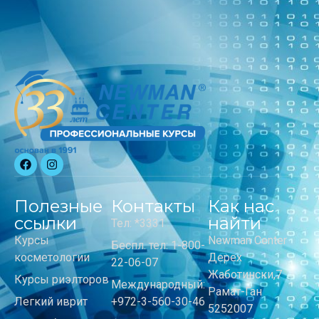
Полезные
Контакты
Как нас
ссылки
найти
Тел: *3331
Курсы
Newman Center
Беспл. тел: 1-800-
косметологии
Дерех
22-06-07
Жаботински,7
Курсы риэлторов
Международный:
Рамат-Ган
Легкий иврит
+972-3-560-30-46
5252007