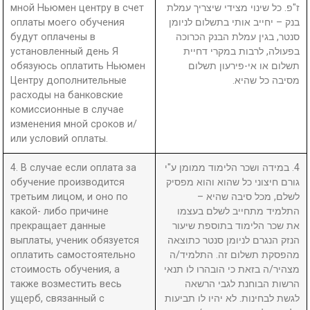
мной Ньюмен центру в счет
ז"פ. כל שינוי מצידי שיצריך עמלת
оплаты моего обучения
בנק – יחייב אותי בתשלום לניומן
будут оплачены в
סנטר, בגין עמלת הבנק הכרוכה
установленный день Я
בפעולה, לרבות במקרי דחיית
обязуюсь оплатить Ньюмен
תשלום או אי-פירעון תשלום
Центру дополнительные
מסיבה כל שהיא.
расходы на банковские
комиссионные в случае
изменения мной сроков и/
или условий оплаты.
4. В случае если оплата за
4. במידה ושכר הלימוד ממומן ע"י
обучение производится
גורם חיצוני כל שהוא והוא מפסיק
третьим лицом, и оно по
לשלם, מכל סיבה שהיא –
какой- либо причине
התלמיד מתחייב לשלם בעצמו
прекращает данные
את שכר הלימוד בתוספת שיעור
выплаты, ученик обязуется
הנזק הנגרם לניומן סנטר כתוצאה
оплатить самостоятельно
מהפסקת תשלום זה. התלמיד/ה
стоимость обучения, а
מצהיר/ה בזאת כי הובהרו לו תנאי
также возместить весь
הרשות הבוחנת לגבי הרשאה
ущерб, связанный с
לגשת לבחינות. לא יהיו לו תביעות