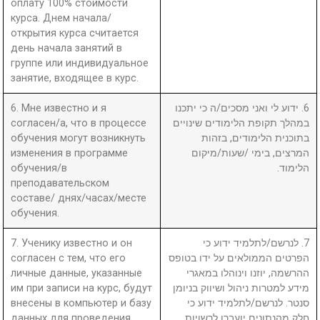
оплату 100% стоимости
курса. Днем начала/
открытия курса считается
день начала занятий в
группе или индивидуальное
занятие, входящее в курс.
6. Мне известно и я
6. ידוע לי ואני מסכים/ה כי יתכנו
согласен/а, что в процессе
במהלך תקופת הלימודים שינויים
обучения могут возникнуть
בתוכנית הלימודים, בזהות
изменения в программе
המרצים, בימי /שעות/מיקום
обучения/в
הלימוד.
преподавательском
составе/ днях/часах/месте
обучения.
7. Ученику известно и он
7. לנרשם/לתלמיד ידוע כי
согласен с тем, что его
הפרטים הממולאים על ידו בטופס
личные данные, указанные
ההרשמה, יוזנו וינוהלו במאגרי
им при записи на курс, будут
מידע למטרות ניהול ושיווק בניומן
внесены в компьютер и базу
סנטר. לנרשם/לתלמיד ידוע כי
данных для проведения
חלק מהנתונים יועברו לרשויות