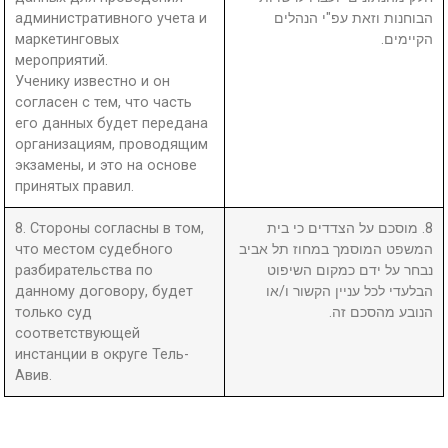
административного учета и
הבוחנות וזאת עפ"י הנהלים
маркетинговых
הקיימים.
мероприятий.
Ученику известно и он
согласен с тем, что часть
его данных будет передана
организациям, проводящим
экзамены, и это на основе
принятых правил.
8. Стороны согласны в том,
8. מוסכם על הצדדים כי בית
что местом судебного
המשפט המוסמך במחוז תל אביב
разбирательства по
נבחר על ידם כמקום השיפוט
данному договору, будет
הבלעדי לכל עניין הקשור ו/או
только суд
הנובע מהסכם זה.
соответствующей
инстанции в округе Тель-
Авив.