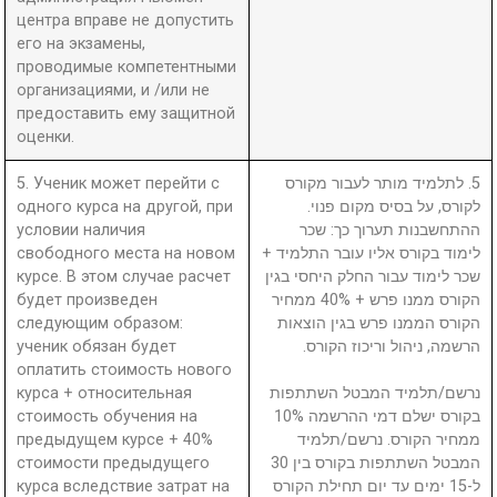
центра вправе не допустить
его на экзамены,
проводимые компетентными
организациями, и /или не
предоставить ему защитной
оценки.
5. Ученик может перейти с
5. לתלמיד מותר לעבור מקורס
одного курса на другой, при
לקורס, על בסיס מקום פנוי.
условии наличия
ההתחשבנות תערוך כך: שכר
свободного места на новом
לימוד בקורס אליו עובר התלמיד +
курсе. В этом случае расчет
שכר לימוד עבור החלק היחסי בגין
будет произведен
הקורס ממנו פרש + 40% ממחיר
следующим образом:
הקורס הממנו פרש בגין הוצאות
ученик обязан будет
הרשמה, ניהול וריכוז הקורס.
оплатить стоимость нового
курса + относительная
נרשם/תלמיד המבטל השתתפות
стоимость обучения на
בקורס ישלם דמי ההרשמה 10%
предыдущем курсе + 40%
ממחיר הקורס. נרשם/תלמיד
стоимости предыдущего
המבטל השתתפות בקורס בין 30
курса вследствие затрат на
ל-15 ימים עד יום תחילת הקורס