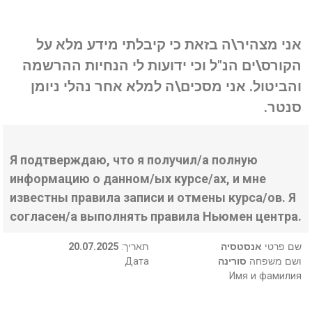
אני מצהיר\ה בזאת כי קיבלתי מידע מלא על
הקורס\ים הנ"ל וכי ידועות לי הנחיות ההרשמה
והביטול. אני מסכים\ה למלא אחר נהלי ניומן
סנטר.
Я подтверждаю, что я получил/а полную
информацию о данном/ых курсе/ах, и мне
известны правила записи и отмены курса/ов. Я
согласен/а выполнять правила Ньюмен центра.
20.07.2025
:תאריך
אנסטסיה
שם פרטי
Дата
סורינה
ושם משפחה
Имя и фамилия