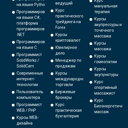
Курс
ведущий
на языке Python.
мануальная
Курс
Программирование
терапия
практического
на языке C#,
Курсы
трейдинга на
платформа
акупрессуры и
Forex
программирования
точечного
.NET
Курсы
массажа
криптовалют
Программирование
Курсы
на языке С
Ювелирное
массажа
дело
Программист
Курсы
SolidWorks /
Менеджер по
гомеопатии
SolidCam
продажам
Курсы
Современные
Курсы
акупунктуры
интернет-
международной
Курс
технологии
торговли
спортивный
Пользователь
Биржевые
массажист
компьютера
брокеры
Курс
Программист
Курс
Биоэнергетическ
WEB / PHP
практическая
массаж
бухгалтерия
Курсы WEB-
дизайна