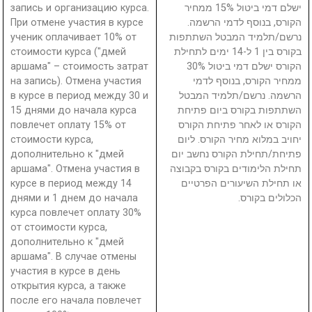
запись и организацию курса.
ישלם דמי ביטול 15% ממחיר
При отмене участия в курсе
הקורס, בנוסף לדמי הרשמה.
ученик оплачивает 10% от
נרשם/תלמיד המבטל השתתפות
стоимости курса ("дмей
בקורס בין 1 ל-14 ימים לתחילת
аршама" – стоимость затрат
הקורס ישלם דמי ביטול 30%
на запись). Отмена участия
ממחיר הקורס, בנוסף לדמי
в курсе в период между 30 и
הרשמה. נרשם/תלמיד המבטל
15 днями до начала курса
השתתפות בקורס ביום פתיחת
повлечет оплату 15% от
הקורס או לאחר פתיחת הקורס
стоимости курса,
יחויב במלוא מחיר הקורס. ליום
дополнительно к "дмей
פתיחת/תחילת הקורס נחשב יום
аршама". Отмена участия в
תחילת הלימודים בקורס בקבוצה
курсе в период между 14
או תחילת השיעורים הפרטיים
днями и 1 днем до начала
הכלולים בקורס.
курса повлечет оплату 30%
от стоимости курса,
дополнительно к "дмей
аршама". В случае отмены
участия в курсе в день
открытия курса, а также
после его начала повлечет