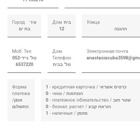
Город
עיר
Дом
בית
Улица
בת ים
12
ההגנה
Моб. Тел.
Дом.
Электронная почта
052-
טל' נייד
Телефон
anastasiasuba3598@gma
6537220
טל' בבית
Форма
1
- кредитная карточка /
כרטיס אשראי
платежа
0
- чеки /
המחאות
/
אופן
0
- платежное обязательство /
שטר חוב
התשלום
:
0
- безнал. расчет /
הוראת קבע
1
- наличные /
מזומן