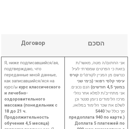
Договор
הסכם
Я, ниже подписавшийся/ая,
אני החתום/ה מטה, מאשר/ת
подтверждаю, что
בזאת כי הפרטים שמסרתי לעיל
переданные мной данные,
קורס
כנרשם מן המניין לקורס\ים
как записавшийся/яся на
עיסוי קלסי רפואי (בימי שני
курс/ы
курс классического
הנם נכונים.
במשך 4,5 חודשים)
и лечебно-
אני מתחייב/ת למלא אחר נהלי
оздоровительного
מרכז הלימודים ניומן סנטר וכן
массажа (понедельник с
לשלם את שכר הלימוד במלואו,
18 до 21 ч.
5440
סך כולל של
Продолжительность
(предоплата 940 по карте.
обучения 4,5 месяца)
Доплата 5 платежей по