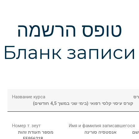
טופס הרשמה
Бланк записи
Название курса
רס
קורס עיסוי קלסי רפואי (בימי שני במשך 4,5 חודשים)
Номер т. зеут
Имя и фамилия записавшегося
שם
אנסטסיה
סורינה
מספר תעודת זהות
FF956218