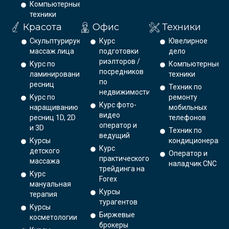
Компьютерные
техники
Красота
Офис
Техники
Скульптурирующий
Курс
Ювелирное
массаж лица
подготовки
дело
риэлторов /
Курс по
Компьютерные
посредников
ламинированию
техники
по
ресниц
Техник по
недвижимости
Курс по
ремонту
Курс фото-
наращиванию
мобильных
видео
ресниц 1D, 2D
телефонов
оператор и
и 3D
Техник по
ведущий
Курсы
кондиционерам
Курс
детского
Оператор и
практического
массажа
наладчик CNC
трейдинга на
Курс
Forex
мануальная
Курсы
терапия
турагентов
Курсы
Биржевые
косметологии
брокеры