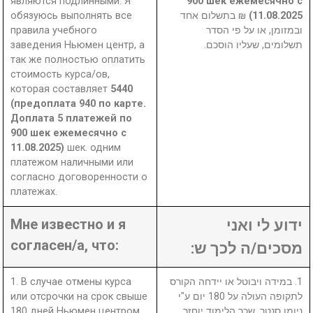
являются подлинными. Я
900 шек ежемесячно с
обязуюсь выполнять все
₪ בתשלום אחד
11.08.2025)
правила учебного
ובמזומן, או על פי הסדר
заведения Ньюмен центр, а
תשלומים, שעליו הוסכם.
так же полностью оплатить
стоимость курса/ов,
которая составляет
5440
(предоплата 940 по карте.
Доплата 5 платежей по
900 шек ежемесячно с
11.08.2025)
шек. одним
платежом наличными или
согласно договоренности о
платежах.
Мне известно и я
ידוע לי ואני
согласен/а, что:
מסכים/ה לכך ש:
1. В случае отмены курса
1. במידה ויבוטל או יידחה הקורס
или отсрочки на срок свыше
לתקופה העולה על 180 יום ע"י
180 дней Ньюмен центром,
ניומן סנטר, שכר הלימוד יוחזר