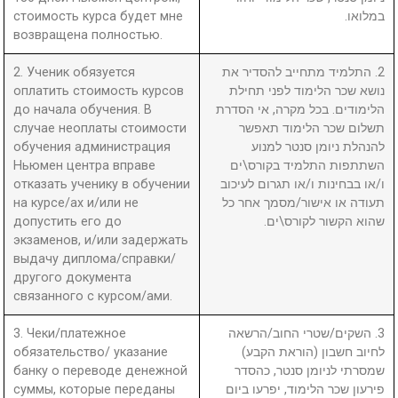
стоимость курса будет мне
במלואו.
возвращена полностью.
2. Ученик обязуется
2. התלמיד מתחייב להסדיר את
оплатить стоимость курсов
נושא שכר הלימוד לפני תחילת
до начала обучения. В
הלימודים. בכל מקרה, אי הסדרת
случае неоплаты стоимости
תשלום שכר הלימוד תאפשר
обучения администрация
להנהלת ניומן סנטר למנוע
Ньюмен центра вправе
השתתפות התלמיד בקורס\ים
отказать ученику в обучении
ו/או בבחינות ו/או תגרום לעיכוב
на курсе/ах и/или не
תעודה או אישור/מסמך אחר כל
допустить его до
שהוא הקשור לקורס\ים.
экзаменов, и/или задержать
выдачу диплома/справки/
другого документа
связанного с курсом/ами.
3. Чеки/платежное
3. השקים/שטרי החוב/הרשאה
обязательство/ указание
לחיוב חשבון (הוראת הקבע)
банку о переводе денежной
שמסרתי לניומן סנטר, כהסדר
суммы, которые переданы
פירעון שכר הלימוד, יפרעו ביום