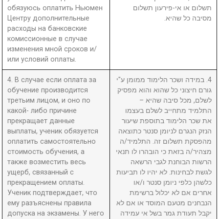
обязуюсь оплатить Ньюмен
תשלום או אי-פירעון תשלום
Центру дополнительные
מסיבה כל שהיא.
расходы на банковские
комиссионные в случае
изменения мной сроков и/
или условий оплаты.
4. В случае если оплата за
4. במידה ושכר הלימוד ממומן ע"י
обучение производится
גורם חיצוני כל שהוא והוא מפסיק
третьим лицом, и оно по
לשלם, מכל סיבה שהיא –
какой- либо причине
התלמיד מתחייב לשלם בעצמו
прекращает данные
את שכר הלימוד בתוספת שיעור
выплаты, ученик обязуется
הנזק הנגרם לניומן סנטר כתוצאה
оплатить самостоятельно
מהפסקת תשלום זה. התלמיד/ה
стоимость обучения, а
מצהיר/ה בזאת כי הובהרו לו תנאי
также возместить весь
הרשות הבוחנת לגבי הרשאה
ущерб, связанный с
לגשת לבחינות. לא יהיו לו תביעות
прекращением оплаты.
כלשהן כלפי ניומן סנטר ו/או
Ученик подтверждает, что
אחרים אם לא יכלול ברשימת
ему разъяснены правила
הנבחנים מטעם המוסד או אם לא
допуска на экзамены. У него
יקבל תעודת גמר בשל אי עמידה