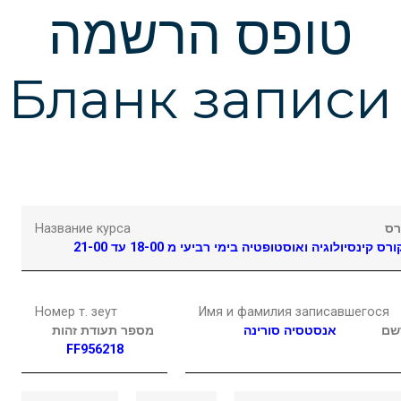
Подчеркнуть ссылки
format_underlined
טופס הרשמה
Выделить ссылки
font_download
Бланк записи
Сбросить
cached
настройки
Название курса
רס
ורס קינסיולוגיה ואוסטופטיה בימי רביעי מ 18-00 עד 21-00
Номер т. зеут
Имя и фамилия записавшегося
שם
אנסטסיה
סורינה
מספר תעודת זהות
FF956218