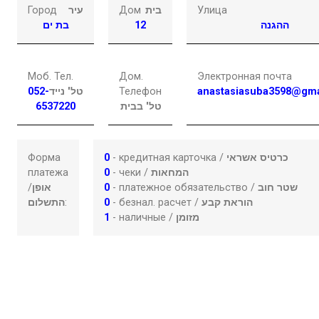
Город
עיר
Дом
בית
Улица
בת ים
12
ההגנה
Моб. Тел.
Дом.
Электронная почта
052-
טל' נייד
Телефон
anastasiasuba3598@gma
6537220
טל' בבית
Форма
0
- кредитная карточка /
כרטיס אשראי
платежа
0
- чеки /
המחאות
/
אופן
0
- платежное обязательство /
שטר חוב
התשלום
:
0
- безнал. расчет /
הוראת קבע
1
- наличные /
מזומן