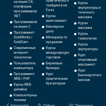
практического
на языке C#,
Курсы
трейдинга на
платформа
акупрессуры и
Forex
программирования
точечного
.NET
Курсы
массажа
криптовалют
Программирование
Курсы
на языке С
Ювелирное
массажа
дело
Программист
Курсы
SolidWorks /
Менеджер по
гомеопатии
SolidCam
продажам
Курсы
Современные
Курсы
акупунктуры
интернет-
международной
Курс
технологии
торговли
спортивный
Пользователь
Биржевые
массажист
компьютера
брокеры
Курс
Программист
Курс
Биоэнергетическ
WEB / PHP
практическая
массаж
бухгалтерия
Курсы WEB-
дизайна
Компьютерные
техники
Красота
Офис
Техники