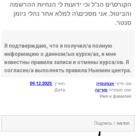
הקורס\ים הנ"ל וכי ידועות לי הנחיות ההרשמה
והביטול. אני מסכים\ה למלא אחר נהלי ניומן
סנטר.
Я подтверждаю, что я получил/а полную
информацию о данном/ых курсе/ах, и мне
известны правила записи и отмены курса/ов. Я
согласен/а выполнять правила Ньюмен центра.
09.12.2025
:תאריך
אנסטסיה
שם פרטי
Дата
סורינה
ושם משפחה
Имя и фамилия
Подпись /
חתימה