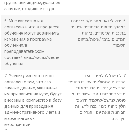
группе или индивидуальное
занятие, входящее в курс.
6. Мне известно и я
6. ידוע לי ואני מסכים/ה כי יתכנו
согласен/а, что в процессе
במהלך תקופת הלימודים שינויים
обучения могут возникнуть
בתוכנית הלימודים, בזהות
изменения в программе
המרצים, בימי /שעות/מיקום
обучения/в
הלימוד.
преподавательском
составе/ днях/часах/месте
обучения.
7. Ученику известно и он
7. לנרשם/לתלמיד ידוע כי
согласен с тем, что его
הפרטים הממולאים על ידו בטופס
личные данные, указанные
ההרשמה, יוזנו וינוהלו במאגרי
им при записи на курс, будут
מידע למטרות ניהול ושיווק בניומן
внесены в компьютер и базу
סנטר. לנרשם/לתלמיד ידוע כי
данных для проведения
חלק מהנתונים יועברו לרשויות
административного учета и
הבוחנות וזאת עפ"י הנהלים
маркетинговых
הקיימים.
мероприятий.