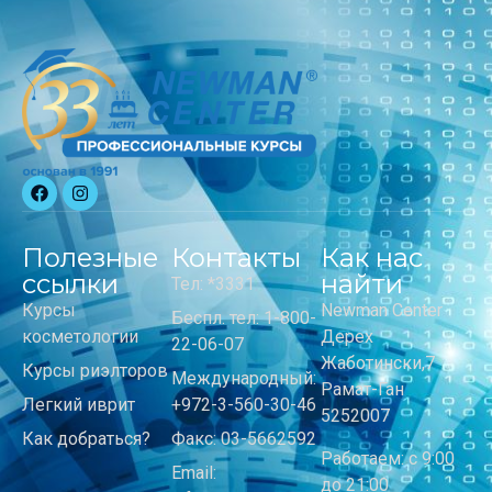
Полезные
Контакты
Как нас
ссылки
найти
Тел: *3331
Курсы
Newman Center
Беспл. тел: 1-800-
косметологии
Дерех
22-06-07
Жаботински,7
Курсы риэлторов
Международный:
Рамат-Ган
Легкий иврит
+972-3-560-30-46
5252007
Как добраться?
Факс: 03-5662592
Работаем: с 9:00
Email:
до 21:00