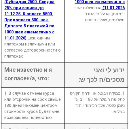
(Субсидия 2500. Скидка
1000 шек ежемесячно с
25% при записи до
₪ בתשלום אחד
11.01.2026)
11.12.25. К оплате 5500.
ובמזומן, או על פי הסדר
Предоплата 500 шек.
תשלומים, שעליו הוסכם.
Доплата 5 платежей по
1000 шек ежемесячно с
11.01.2026)
шек. одним
платежом наличными или
согласно договоренности о
платежах.
Мне известно и я
ידוע לי ואני
согласен/а, что:
מסכים/ה לכך ש:
1. В случае отмены курса
1. במידה ויבוטל או יידחה הקורס
или отсрочки на срок свыше
לתקופה העולה על 180 יום ע"י
180 дней Ньюмен центром,
ניומן סנטר, שכר הלימוד יוחזר
стоимость курса будет мне
במלואו.
возвращена полностью.