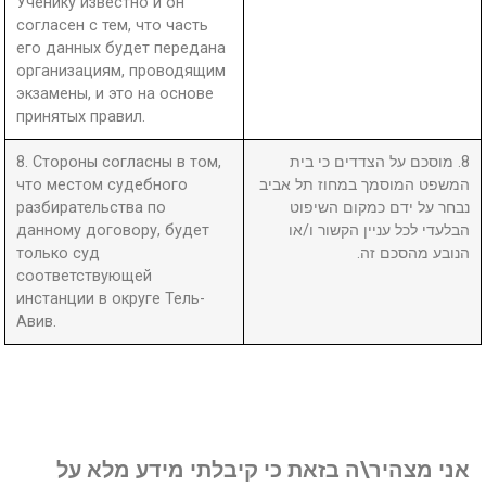
Ученику известно и он
согласен с тем, что часть
его данных будет передана
организациям, проводящим
экзамены, и это на основе
принятых правил.
8. Стороны согласны в том,
8. מוסכם על הצדדים כי בית
что местом судебного
המשפט המוסמך במחוז תל אביב
разбирательства по
נבחר על ידם כמקום השיפוט
данному договору, будет
הבלעדי לכל עניין הקשור ו/או
только суд
הנובע מהסכם זה.
соответствующей
инстанции в округе Тель-
Авив.
אני מצהיר\ה בזאת כי קיבלתי מידע מלא על