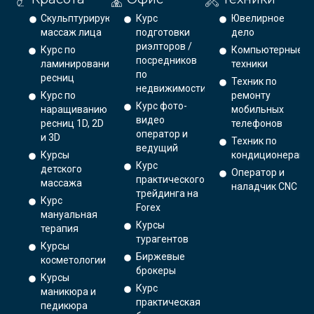
Скульптурирующий
Курс
Ювелирное
массаж лица
подготовки
дело
риэлторов /
Курс по
Компьютерные
посредников
ламинированию
техники
по
ресниц
Техник по
недвижимости
Курс по
ремонту
Курс фото-
наращиванию
мобильных
видео
ресниц 1D, 2D
телефонов
оператор и
и 3D
Техник по
ведущий
Курсы
кондиционерам
Курс
детского
Оператор и
практического
массажа
наладчик CNC
трейдинга на
Курс
Forex
мануальная
Курсы
терапия
турагентов
Курсы
Биржевые
косметологии
брокеры
Курсы
Курс
маникюра и
практическая
педикюра