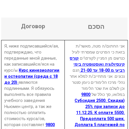
Договор
הסכם
Я, ниже подписавшийся/ая,
אני החתום/ה מטה, מאשר/ת
подтверждаю, что
בזאת כי הפרטים שמסרתי לעיל
переданные мной данные,
קורס
כנרשם מן המניין לקורס\ים
как записавшийся/яся на
קינסיולוגיה ואוסטופטיה בימי
курс/ы
Курс кинезиологии
הנם
רביעי מ 18-00 עד 21-00
и остеопатии (среда с 18
נכונים. אני מתחייב/ת למלא אחר
до 20)
являются
נהלי מרכז הלימודים ניומן סנטר
подлинными. Я обязуюсь
וכן לשלם את שכר הלימוד
выполнять все правила
9800
במלואו, סך כולל של
учебного заведения
(Субсидия 2500. Скидка
Ньюмен центр, а так же
25% при записи до
полностью оплатить
11.12.25. К оплате 5500.
стоимость курса/ов,
Предоплата 500 шек.
которая составляет
9800
Доплата 5 платежей по