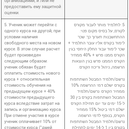
организациями, и /или не
предоставить ему защитной
оценки.
5. Ученик может перейти с
5. לתלמיד מותר לעבור מקורס
одного курса на другой, при
לקורס, על בסיס מקום פנוי.
условии наличия
ההתחשבנות תערוך כך: שכר
свободного места на новом
לימוד בקורס אליו עובר התלמיד +
курсе. В этом случае расчет
שכר לימוד עבור החלק היחסי בגין
будет произведен
הקורס ממנו פרש + 40% ממחיר
следующим образом:
הקורס הממנו פרש בגין הוצאות
ученик обязан будет
הרשמה, ניהול וריכוז הקורס.
оплатить стоимость нового
курса + относительная
נרשם/תלמיד המבטל השתתפות
стоимость обучения на
בקורס ישלם דמי ההרשמה 10%
предыдущем курсе + 40%
ממחיר הקורס. נרשם/תלמיד
стоимости предыдущего
המבטל השתתפות בקורס בין 30
курса вследствие затрат на
ל-15 ימים עד יום תחילת הקורס
запись и организацию курса.
ישלם דמי ביטול 15% ממחיר
При отмене участия в курсе
הקורס, בנוסף לדמי הרשמה.
ученик оплачивает 10% от
נרשם/תלמיד המבטל השתתפות
стоимости курса ("дмей
בקורס בין 1 ל-14 ימים לתחילת