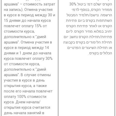
аршама" – стоимость затрат
הקורס ישלם דמי ביטול 30%
на запись). Отмена участия
ממחיר הקורס, בנוסף לדמי
в курсе в период между 30 и
הרשמה. נרשם/תלמיד המבטל
15 днями до начала курса
השתתפות בקורס ביום פתיחת
повлечет оплату 15% от
הקורס או לאחר פתיחת הקורס
стоимости курса,
יחויב במלוא מחיר הקורס. ליום
дополнительно к "дмей
פתיחת/תחילת הקורס נחשב יום
аршама". Отмена участия в
תחילת הלימודים בקורס בקבוצה
курсе в период между 14
או תחילת השיעורים הפרטיים
днями и 1 днем до начала
הכלולים בקורס.
курса повлечет оплату 30%
от стоимости курса,
дополнительно к "дмей
аршама". В случае отмены
участия в курсе в день
открытия курса, а также
после его начала повлечет
оплату 100% стоимости
курса. Днем начала/
открытия курса считается
день начала занятий в