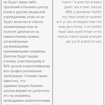
не будет каких-либо
בתנאים הנדרשים ע"י הרשות
претензий к Ньюмен центру
הבוחנת. תעודת גמר תוענק
и/или к другим лицам или
לתלמיד שהשתתף ב-80%
учреждениям, если он не
מהשיעורים לפחות ועמד בכל
будет включен в список
הדרישות המקצועיות. כמו כן ידוע
экзаменуемых или не
לתלמיד/ה כי הנהלת ניומן סנטר
получит диплом из-за
תהיה רשאית למנוע ממנו לגשת
невыполнения правил,
למבחנים מטעם הרשות הבוחנת
установленных
ו/או לא להעניק לו ציון מגן.
организациями,
принимающими экзамены.
Диплом будет выдан
ученику, участвующему в
80% уроков и выполнявшему
все профессиональные
требования. Ученику также
известно, что
администрация Ньюмен
центра вправе не допустить
его на экзамены,
проводимые компетентными