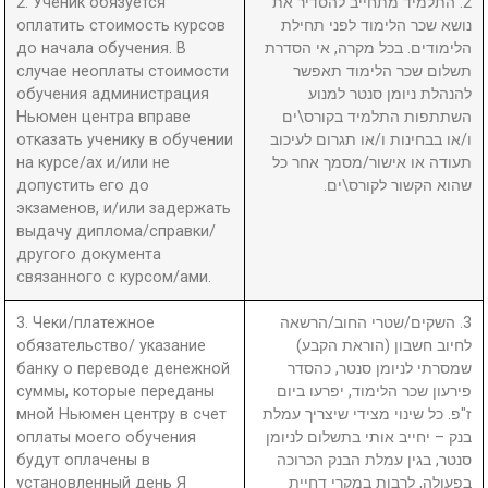
2. Ученик обязуется
2. התלמיד מתחייב להסדיר את
оплатить стоимость курсов
נושא שכר הלימוד לפני תחילת
до начала обучения. В
הלימודים. בכל מקרה, אי הסדרת
случае неоплаты стоимости
תשלום שכר הלימוד תאפשר
обучения администрация
להנהלת ניומן סנטר למנוע
Ньюмен центра вправе
השתתפות התלמיד בקורס\ים
отказать ученику в обучении
ו/או בבחינות ו/או תגרום לעיכוב
на курсе/ах и/или не
תעודה או אישור/מסמך אחר כל
допустить его до
שהוא הקשור לקורס\ים.
экзаменов, и/или задержать
выдачу диплома/справки/
другого документа
связанного с курсом/ами.
3. Чеки/платежное
3. השקים/שטרי החוב/הרשאה
обязательство/ указание
לחיוב חשבון (הוראת הקבע)
банку о переводе денежной
שמסרתי לניומן סנטר, כהסדר
суммы, которые переданы
פירעון שכר הלימוד, יפרעו ביום
мной Ньюмен центру в счет
ז"פ. כל שינוי מצידי שיצריך עמלת
оплаты моего обучения
בנק – יחייב אותי בתשלום לניומן
будут оплачены в
סנטר, בגין עמלת הבנק הכרוכה
установленный день Я
בפעולה, לרבות במקרי דחיית