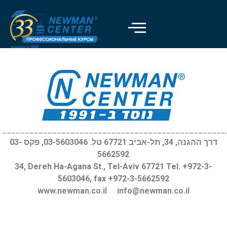
Отключить вспышки
visibility_off
Выделить заголовки
title
Цвет фона
settings
Уменьшить
zoom_out
Увеличить
zoom_in
_________________________________________________
דרך ההגנה, 34, תל-אביב 67721 טל. 03-5603046, פקס 03-
Уменьшить шрифт
remove_circle_outline
5662592
Увеличить шрифт
add_circle_outline
34, Dereh Ha-Agana St., Tel-Aviv 67721 Tel. +972-3-
5603046, fax +972-3-5662592
Читабельный шрифт
spellcheck
www.newman.co.il
info@newman.co.il
Яркий контраст
brightness_high
Темный контраст
brightness_low