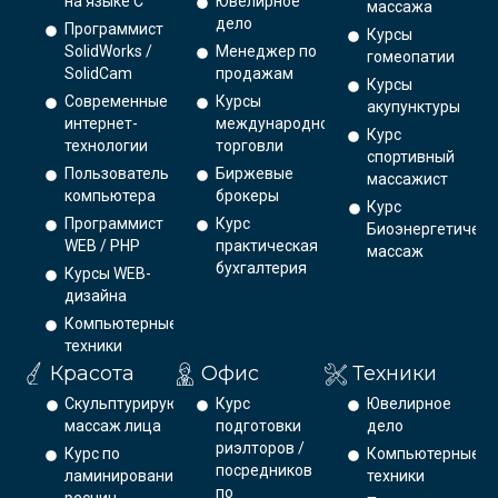
на языке С
Ювелирное
массажа
дело
Программист
Курсы
SolidWorks /
Менеджер по
гомеопатии
SolidCam
продажам
Курсы
Современные
Курсы
акупунктуры
интернет-
международной
Курс
технологии
торговли
спортивный
Пользователь
Биржевые
массажист
компьютера
брокеры
Курс
Программист
Курс
Биоэнергетическ
WEB / PHP
практическая
массаж
бухгалтерия
Курсы WEB-
дизайна
Компьютерные
техники
Красота
Офис
Техники
Скульптурирующий
Курс
Ювелирное
массаж лица
подготовки
дело
риэлторов /
Курс по
Компьютерные
посредников
ламинированию
техники
по