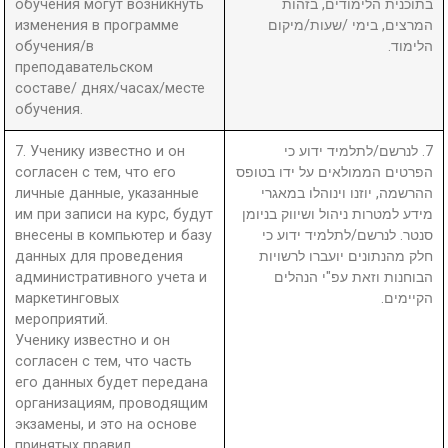
обучения могут возникнуть
בתוכנית הלימודים, בזהות
изменения в программе
המרצים, בימי /שעות/מיקום
обучения/в
הלימוד.
преподавательском
составе/ днях/часах/месте
обучения.
7. Ученику известно и он
7. לנרשם/לתלמיד ידוע כי
согласен с тем, что его
הפרטים הממולאים על ידו בטופס
личные данные, указанные
ההרשמה, יוזנו וינוהלו במאגרי
им при записи на курс, будут
מידע למטרות ניהול ושיווק בניומן
внесены в компьютер и базу
סנטר. לנרשם/לתלמיד ידוע כי
данных для проведения
חלק מהנתונים יועברו לרשויות
административного учета и
הבוחנות וזאת עפ"י הנהלים
маркетинговых
הקיימים.
мероприятий.
Ученику известно и он
согласен с тем, что часть
его данных будет передана
организациям, проводящим
экзамены, и это на основе
принятых правил.