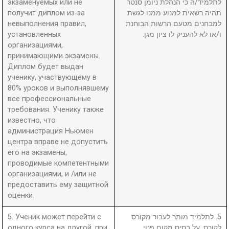
экзаменуемых или не
לתלמיד/ה כי הנהלת ניומן סנטר
получит диплом из-за
תהיה רשאית למנוע ממנו לגשת
невыполнения правил,
למבחנים מטעם הרשות הבוחנת
установленных
ו/או לא להעניק לו ציון מגן.
организациями,
принимающими экзамены.
Диплом будет выдан
ученику, участвующему в
80% уроков и выполнявшему
все профессиональные
требования. Ученику также
известно, что
администрация Ньюмен
центра вправе не допустить
его на экзамены,
проводимые компетентными
организациями, и /или не
предоставить ему защитной
оценки.
5. Ученик может перейти с
5. לתלמיד מותר לעבור מקורס
одного курса на другой, при
לקורס, על בסיס מקום פנוי.