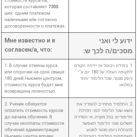
стоимость курса/ов,
которая составляет
7300
шек. одним платежом
наличными или согласно
договоренности о платежах.
Мне известно и я
ידוע לי ואני
согласен/а, что:
מסכים/ה לכך ש:
1. В случае отмены курса
1. במידה ויבוטל או יידחה הקורס
или отсрочки на срок свыше
לתקופה העולה על 180 יום ע"י
180 дней Ньюмен центром,
ניומן סנטר, שכר הלימוד יוחזר
стоимость курса будет мне
במלואו.
возвращена полностью.
2. Ученик обязуется
2. התלמיד מתחייב להסדיר את
оплатить стоимость курсов
נושא שכר הלימוד לפני תחילת
до начала обучения. В
הלימודים. בכל מקרה, אי הסדרת
случае неоплаты стоимости
תשלום שכר הלימוד תאפשר
обучения администрация
להנהלת ניומן סנטר למנוע
Ньюмен центра вправе
השתתפות התלמיד בקורס\ים