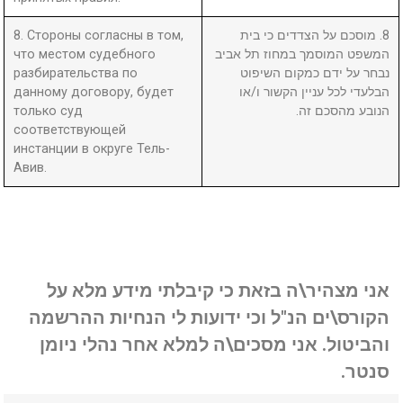
8. Стороны согласны в том,
8. מוסכם על הצדדים כי בית
что местом судебного
המשפט המוסמך במחוז תל אביב
разбирательства по
נבחר על ידם כמקום השיפוט
данному договору, будет
הבלעדי לכל עניין הקשור ו/או
только суд
הנובע מהסכם זה.
соответствующей
инстанции в округе Тель-
Авив.
אני מצהיר\ה בזאת כי קיבלתי מידע מלא על
הקורס\ים הנ"ל וכי ידועות לי הנחיות ההרשמה
והביטול. אני מסכים\ה למלא אחר נהלי ניומן
סנטר.