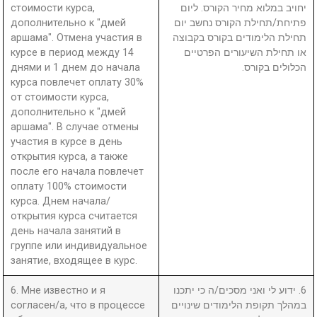
стоимости курса,
יחויב במלוא מחיר הקורס. ליום
дополнительно к "дмей
פתיחת/תחילת הקורס נחשב יום
аршама". Отмена участия в
תחילת הלימודים בקורס בקבוצה
курсе в период между 14
או תחילת השיעורים הפרטיים
днями и 1 днем до начала
הכלולים בקורס.
курса повлечет оплату 30%
от стоимости курса,
дополнительно к "дмей
аршама". В случае отмены
участия в курсе в день
открытия курса, а также
после его начала повлечет
оплату 100% стоимости
курса. Днем начала/
открытия курса считается
день начала занятий в
группе или индивидуальное
занятие, входящее в курс.
6. Мне известно и я
6. ידוע לי ואני מסכים/ה כי יתכנו
согласен/а, что в процессе
במהלך תקופת הלימודים שינויים