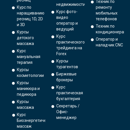
ресниц
Техник по
недвижимости
Курс по
ремонту
Курс фото-
наращиванию
мобильных
видео
ресниц 1D, 2D
телефонов
оператор и
и 3D
Техник по
ведущий
Курсы
кондиционерам
Курс
детского
Оператор и
практического
массажа
наладчик CNC
трейдинга на
Курс
Forex
мануальная
Курсы
терапия
турагентов
Курсы
Биржевые
косметологии
брокеры
Курсы
Курс
маникюра и
практическая
педикюра
бухгалтерия
Курсы
Секретарь /
массажа
Офис-
Курс
менеджер
Биоэнергетический
массаж