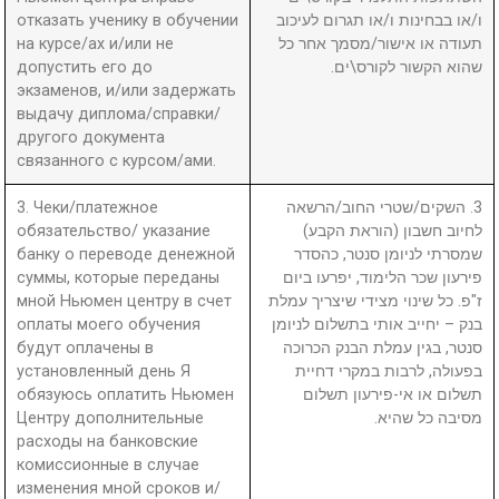
отказать ученику в обучении
ו/או בבחינות ו/או תגרום לעיכוב
на курсе/ах и/или не
תעודה או אישור/מסמך אחר כל
допустить его до
שהוא הקשור לקורס\ים.
экзаменов, и/или задержать
выдачу диплома/справки/
другого документа
связанного с курсом/ами.
3. Чеки/платежное
3. השקים/שטרי החוב/הרשאה
обязательство/ указание
לחיוב חשבון (הוראת הקבע)
банку о переводе денежной
שמסרתי לניומן סנטר, כהסדר
суммы, которые переданы
פירעון שכר הלימוד, יפרעו ביום
мной Ньюмен центру в счет
ז"פ. כל שינוי מצידי שיצריך עמלת
оплаты моего обучения
בנק – יחייב אותי בתשלום לניומן
будут оплачены в
סנטר, בגין עמלת הבנק הכרוכה
установленный день Я
בפעולה, לרבות במקרי דחיית
обязуюсь оплатить Ньюмен
תשלום או אי-פירעון תשלום
Центру дополнительные
מסיבה כל שהיא.
расходы на банковские
комиссионные в случае
изменения мной сроков и/