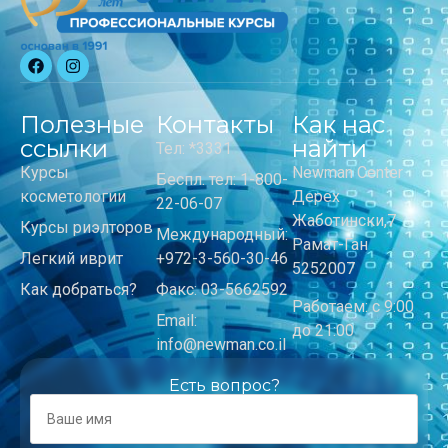
Полезные
Контакты
Как нас
ссылки
найти
Тел: *3331
Курсы
Newman Center
Беспл. тел: 1-800-
косметологии
Дерех
22-06-07
Жаботински,7
Курсы риэлторов
Международный:
Рамат-Ган
Легкий иврит
+972-3-560-30-46
5252007
Как добраться?
Факс: 03-5662592
Работаем: с 9:00
Email:
до 21:00
info@newman.co.il
Есть вопрос?