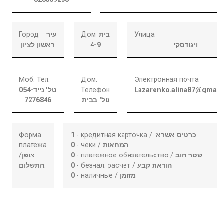
Город
עיר
Дом
בית
Улица
ראשון לציון
4-9
ויגודסקי
Моб. Тел.
Дом.
Электронная почта
054-
טל' נייד
Телефон
Lazarenko.alina87@gma
7276846
טל' בבית
Форма
1
- кредитная карточка /
כרטיס אשראי
платежа
0
- чеки /
המחאות
/
אופן
0
- платежное обязательство /
שטר חוב
התשלום
:
0
- безнал. расчет /
הוראת קבע
0
- наличные /
מזומן