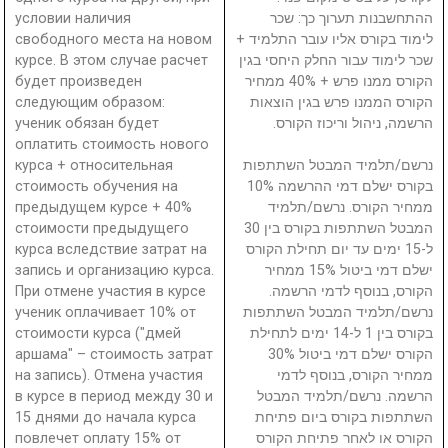
условии наличия
ההתחשבנות תערוך כך: שכר
свободного места на новом
לימוד בקורס אליו עובר התלמיד +
курсе. В этом случае расчет
שכר לימוד עבור החלק היחסי בגין
будет произведен
הקורס ממנו פרש + 40% ממחיר
следующим образом:
הקורס הממנו פרש בגין הוצאות
ученик обязан будет
הרשמה, ניהול וריכוז הקורס.
оплатить стоимость нового
курса + относительная
נרשם/תלמיד המבטל השתתפות
стоимость обучения на
בקורס ישלם דמי ההרשמה 10%
предыдущем курсе + 40%
ממחיר הקורס. נרשם/תלמיד
стоимости предыдущего
המבטל השתתפות בקורס בין 30
курса вследствие затрат на
ל-15 ימים עד יום תחילת הקורס
запись и организацию курса.
ישלם דמי ביטול 15% ממחיר
При отмене участия в курсе
הקורס, בנוסף לדמי הרשמה.
ученик оплачивает 10% от
נרשם/תלמיד המבטל השתתפות
стоимости курса ("дмей
בקורס בין 1 ל-14 ימים לתחילת
аршама" – стоимость затрат
הקורס ישלם דמי ביטול 30%
на запись). Отмена участия
ממחיר הקורס, בנוסף לדמי
в курсе в период между 30 и
הרשמה. נרשם/תלמיד המבטל
15 днями до начала курса
השתתפות בקורס ביום פתיחת
повлечет оплату 15% от
הקורס או לאחר פתיחת הקורס