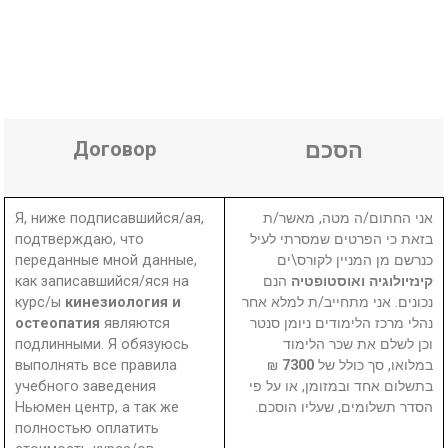
Договор
הסכם
Я, ниже подписавшийся/ая,
אני החתום/ה מטה, מאשר/ת
подтверждаю, что
בזאת כי הפרטים שמסרתי לעיל
переданные мной данные,
כנרשם מן המניין לקורס\ים
как записавшийся/яся на
הנם
קינזיולוגיה ואוסטופטיה
курс/ы
кинезиология и
נכונים. אני מתחייב/ת למלא אחר
остеопатия
являются
נהלי מרכז הלימודים ניומן סנטר
подлинными. Я обязуюсь
וכן לשלם את שכר הלימוד
выполнять все правила
₪
7300
במלואו, סך כולל של
учебного заведения
בתשלום אחד ובמזומן, או על פי
Ньюмен центр, а так же
הסדר תשלומים, שעליו הוסכם.
полностью оплатить