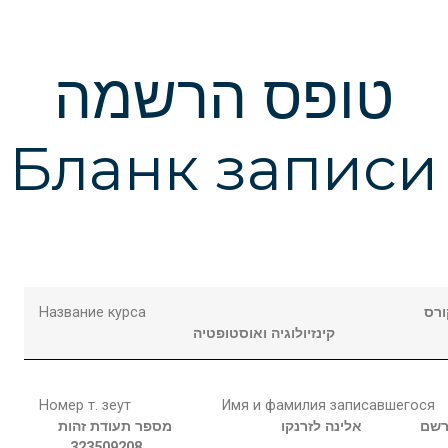
טופס הרשמה
Бланк записи
Название курса
רס
קינזיולוגיה ואוסטופטיה
Номер т. зеут
Имя и фамилия записавшегося
רשם
אלינה
לזרנקו
מספר תעודת זהות
323509208