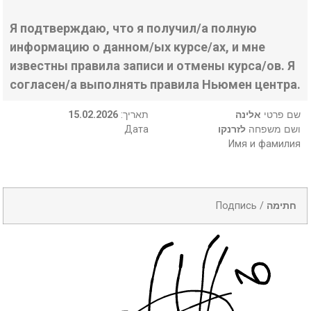
Я подтверждаю, что я получил/а полную
информацию о данном/ых курсе/ах, и мне
известны правила записи и отмены курса/ов. Я
согласен/а выполнять правила Ньюмен центра.
15.02.2026
:תאריך
אלינה
שם פרטי
Дата
לזרנקו
ושם משפחה
Имя и фамилия
Подпись /
חתימה