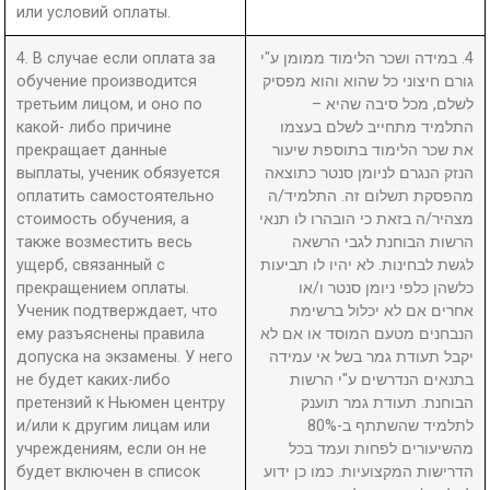
или условий оплаты.
4. В случае если оплата за
4. במידה ושכר הלימוד ממומן ע"י
обучение производится
גורם חיצוני כל שהוא והוא מפסיק
третьим лицом, и оно по
לשלם, מכל סיבה שהיא –
какой- либо причине
התלמיד מתחייב לשלם בעצמו
прекращает данные
את שכר הלימוד בתוספת שיעור
выплаты, ученик обязуется
הנזק הנגרם לניומן סנטר כתוצאה
оплатить самостоятельно
מהפסקת תשלום זה. התלמיד/ה
стоимость обучения, а
מצהיר/ה בזאת כי הובהרו לו תנאי
также возместить весь
הרשות הבוחנת לגבי הרשאה
ущерб, связанный с
לגשת לבחינות. לא יהיו לו תביעות
прекращением оплаты.
כלשהן כלפי ניומן סנטר ו/או
Ученик подтверждает, что
אחרים אם לא יכלול ברשימת
ему разъяснены правила
הנבחנים מטעם המוסד או אם לא
допуска на экзамены. У него
יקבל תעודת גמר בשל אי עמידה
не будет каких-либо
בתנאים הנדרשים ע"י הרשות
претензий к Ньюмен центру
הבוחנת. תעודת גמר תוענק
и/или к другим лицам или
לתלמיד שהשתתף ב-80%
учреждениям, если он не
מהשיעורים לפחות ועמד בכל
будет включен в список
הדרישות המקצועיות. כמו כן ידוע