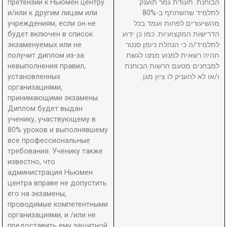
претензий к Ньюмен центру
הבוחנת. תעודת גמר תוענק
и/или к другим лицам или
לתלמיד שהשתתף ב-80%
учреждениям, если он не
מהשיעורים לפחות ועמד בכל
будет включен в список
הדרישות המקצועיות. כמו כן ידוע
экзаменуемых или не
לתלמיד/ה כי הנהלת ניומן סנטר
получит диплом из-за
תהיה רשאית למנוע ממנו לגשת
невыполнения правил,
למבחנים מטעם הרשות הבוחנת
установленных
ו/או לא להעניק לו ציון מגן.
организациями,
принимающими экзамены.
Диплом будет выдан
ученику, участвующему в
80% уроков и выполнявшему
все профессиональные
требования. Ученику также
известно, что
администрация Ньюмен
центра вправе не допустить
его на экзамены,
проводимые компетентными
организациями, и /или не
предоставить ему защитной