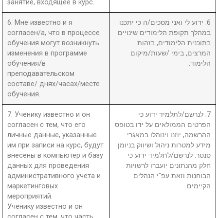
занятие, входящее в курс.
6. Мне известно и я
6. ידוע לי ואני מסכים/ה כי יתכנו
согласен/а, что в процессе
במהלך תקופת הלימודים שינויים
обучения могут возникнуть
בתוכנית הלימודים, בזהות
изменения в программе
המרצים, בימי /שעות/מיקום
обучения/в
הלימוד.
преподавательском
составе/ днях/часах/месте
обучения.
7. Ученику известно и он
7. לנרשם/לתלמיד ידוע כי
согласен с тем, что его
הפרטים הממולאים על ידו בטופס
личные данные, указанные
ההרשמה, יוזנו וינוהלו במאגרי
им при записи на курс, будут
מידע למטרות ניהול ושיווק בניומן
внесены в компьютер и базу
סנטר. לנרשם/לתלמיד ידוע כי
данных для проведения
חלק מהנתונים יועברו לרשויות
административного учета и
הבוחנות וזאת עפ"י הנהלים
маркетинговых
הקיימים.
мероприятий.
Ученику известно и он
согласен с тем, что часть