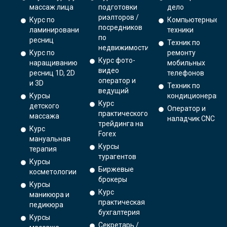
массаж лица
подготовки
дело
риэлторов /
Курс по
Компьютерные
посредников
ламинированию
техники
по
ресниц
Техник по
недвижимости
Курс по
ремонту
Курс фото-
наращиванию
мобильных
видео
ресниц 1D, 2D
телефонов
оператор и
и 3D
Техник по
ведущий
Курсы
кондиционерам
Курс
детского
Оператор и
практического
массажа
наладчик CNC
трейдинга на
Курс
Forex
мануальная
Курсы
терапия
турагентов
Курсы
Биржевые
косметологии
брокеры
Курсы
Курс
маникюра и
практическая
педикюра
бухгалтерия
Курсы
Секретарь /