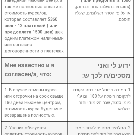
заведения Ньюмен центр, а
( или предоплата 1500
так же полностью оплатить
₪ בתשלום אחד ובמזומן,
шек)
стоимость курса/ов,
או על פי הסדר תשלומים, שעליו
которая составляет
5360
הוסכם.
шек - 12 платежей ( или
предоплата 1500 шек)
шек.
одним платежом наличными
или согласно
договоренности о платежах.
Мне известно и я
ידוע לי ואני
согласен/а, что:
מסכים/ה לכך ש:
1. В случае отмены курса
1. במידה ויבוטל או יידחה הקורס
или отсрочки на срок свыше
לתקופה העולה על 180 יום ע"י
180 дней Ньюмен центром,
ניומן סנטר, שכר הלימוד יוחזר
стоимость курса будет мне
במלואו.
возвращена полностью.
2. Ученик обязуется
2. התלמיד מתחייב להסדיר את
оплатить стоимость курсов
נושא שכר הלימוד לפני תחילת