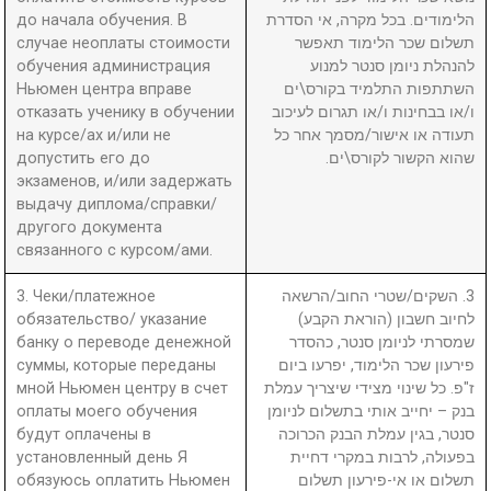
до начала обучения. В
הלימודים. בכל מקרה, אי הסדרת
случае неоплаты стоимости
תשלום שכר הלימוד תאפשר
обучения администрация
להנהלת ניומן סנטר למנוע
Ньюмен центра вправе
השתתפות התלמיד בקורס\ים
отказать ученику в обучении
ו/או בבחינות ו/או תגרום לעיכוב
на курсе/ах и/или не
תעודה או אישור/מסמך אחר כל
допустить его до
שהוא הקשור לקורס\ים.
экзаменов, и/или задержать
выдачу диплома/справки/
другого документа
связанного с курсом/ами.
3. Чеки/платежное
3. השקים/שטרי החוב/הרשאה
обязательство/ указание
לחיוב חשבון (הוראת הקבע)
банку о переводе денежной
שמסרתי לניומן סנטר, כהסדר
суммы, которые переданы
פירעון שכר הלימוד, יפרעו ביום
мной Ньюмен центру в счет
ז"פ. כל שינוי מצידי שיצריך עמלת
оплаты моего обучения
בנק – יחייב אותי בתשלום לניומן
будут оплачены в
סנטר, בגין עמלת הבנק הכרוכה
установленный день Я
בפעולה, לרבות במקרי דחיית
обязуюсь оплатить Ньюмен
תשלום או אי-פירעון תשלום