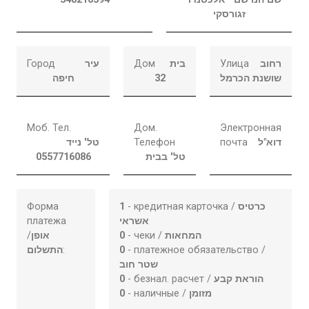
זגורסקי
Город
עיר
Дом
בית
Улица
רחוב
חיפה
32
שושנת הכרמל
Моб. Тел.
Дом.
Электронная
טל' נייד
Телефон
почта
דוא"ל
0557716086
טל' בבית
Форма
1
- кредитная карточка /
כרטיס
платежа
אשראי
/
אופן
0
- чеки /
המחאות
התשלום
:
0
- платежное обязательство /
שטר חוב
0
- безнал. расчет /
הוראת קבע
0
- наличные /
מזומן