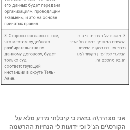
его данных будет передана
организациям, проводящим
экзамены, и это на основе
принятых правил.
8. Стороны согласны в том,
8. מוסכם על הצדדים כי בית
что местом судебного
המשפט המוסמך במחוז תל אביב
разбирательства по
נבחר על ידם כמקום השיפוט
данному договору, будет
הבלעדי לכל עניין הקשור ו/או
только суд
הנובע מהסכם זה.
соответствующей
инстанции в округе Тель-
Авив.
אני מצהיר\ה בזאת כי קיבלתי מידע מלא על
הקורס\ים הנ"ל וכי ידועות לי הנחיות ההרשמה