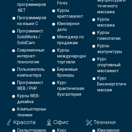
акупрессуры и
Forex
программирования
точечного
.NET
Курсы
массажа
криптовалют
Программирование
Курсы
на языке С
Ювелирное
массажа
дело
Программист
Курсы
SolidWorks /
Менеджер по
гомеопатии
SolidCam
продажам
Курсы
Современные
Курсы
акупунктуры
интернет-
международной
Курс
технологии
торговли
спортивный
Пользователь
Биржевые
массажист
компьютера
брокеры
Курс
Программист
Курс
Биоэнергетическ
WEB / PHP
практическая
массаж
бухгалтерия
Курсы WEB-
дизайна
Компьютерные
техники
Красота
Офис
Техники
Скульптурирующий
Курс
Ювелирное