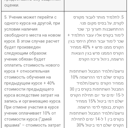
оценки.
5. Ученик может перейти с
5. לתלמיד מותר לעבור מקורס
одного курса на другой, при
לקורס, על בסיס מקום פנוי.
условии наличия
ההתחשבנות תערוך כך: שכר
свободного места на новом
לימוד בקורס אליו עובר התלמיד +
курсе. В этом случае расчет
שכר לימוד עבור החלק היחסי בגין
будет произведен
הקורס ממנו פרש + 40% ממחיר
следующим образом:
הקורס הממנו פרש בגין הוצאות
ученик обязан будет
הרשמה, ניהול וריכוז הקורס.
оплатить стоимость нового
курса + относительная
נרשם/תלמיד המבטל השתתפות
стоимость обучения на
בקורס ישלם דמי ההרשמה 10%
предыдущем курсе + 40%
ממחיר הקורס. נרשם/תלמיד
стоимости предыдущего
המבטל השתתפות בקורס בין 30
курса вследствие затрат на
ל-15 ימים עד יום תחילת הקורס
запись и организацию курса.
ישלם דמי ביטול 15% ממחיר
При отмене участия в курсе
הקורס, בנוסף לדמי הרשמה.
ученик оплачивает 10% от
נרשם/תלמיד המבטל השתתפות
стоимости курса ("дмей
בקורס בין 1 ל-14 ימים לתחילת
аршама" – стоимость затрат
הקורס ישלם דמי ביטול 30%