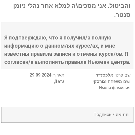
והביטול. אני מסכים\ה למלא אחר נהלי ניומן
סנטר.
Я подтверждаю, что я получил/а полную
информацию о данном/ых курсе/ах, и мне
известны правила записи и отмены курса/ов. Я
согласен/а выполнять правила Ньюмен центра.
29.09.2024
:תאריך
אלכסנדר
שם פרטי
Дата
זגורסקי
ושם משפחה
Имя и фамилия
Подпись /
חתימה