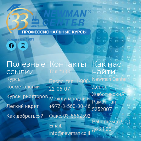
Полезные
Контакты
Как нас
ссылки
найти
Тел: *3331
Курсы
Newman Center
Беспл. тел: 1-800-
косметологии
Дерех
22-06-07
Жаботински,7
Курсы риэлторов
Международный:
Рамат-Ган
Легкий иврит
+972-3-560-30-46
5252007
Как добраться?
Факс: 03-5662592
Работаем: с 9:00
Email:
до 21:00
info@newman.co.il