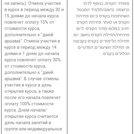
на запись). Отмена участия
ממחיר הקורס, בנוסף לדמי
в курсе в период между 30 и
הרשמה. נרשם/תלמיד המבטל
15 днями до начала курса
השתתפות בקורס ביום פתיחת
повлечет оплату 15% от
הקורס או לאחר פתיחת הקורס
стоимости курса,
יחויב במלוא מחיר הקורס. ליום
дополнительно к "дмей
פתיחת/תחילת הקורס נחשב יום
аршама". Отмена участия в
תחילת הלימודים בקורס בקבוצה
курсе в период между 14
או תחילת השיעורים הפרטיים
днями и 1 днем до начала
הכלולים בקורס.
курса повлечет оплату 30%
от стоимости курса,
дополнительно к "дмей
аршама". В случае отмены
участия в курсе в день
открытия курса, а также
после его начала повлечет
оплату 100% стоимости
курса. Днем начала/
открытия курса считается
день начала занятий в
группе или индивидуальное