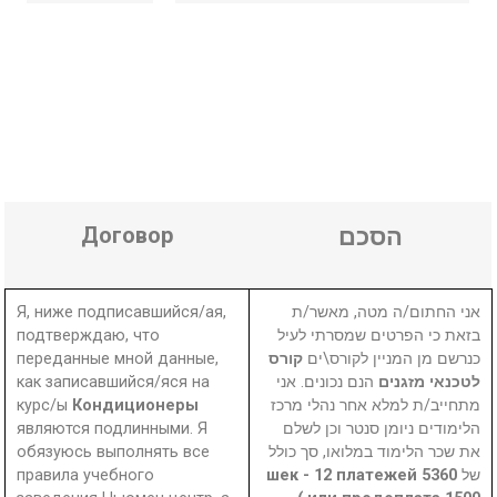
Договор
הסכם
Я, ниже подписавшийся/ая,
אני החתום/ה מטה, מאשר/ת
подтверждаю, что
בזאת כי הפרטים שמסרתי לעיל
переданные мной данные,
קורס
כנרשם מן המניין לקורס\ים
как записавшийся/яся на
הנם נכונים. אני
לטכנאי מזגנים
курс/ы
Кондиционеры
מתחייב/ת למלא אחר נהלי מרכז
являются подлинными. Я
הלימודים ניומן סנטר וכן לשלם
обязуюсь выполнять все
את שכר הלימוד במלואו, סך כולל
правила учебного
5360 шек - 12 платежей
של