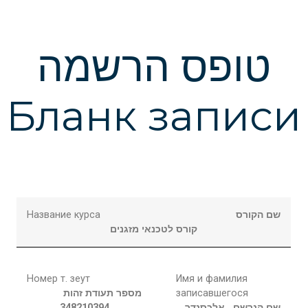
טופס הרשמה
Бланк записи
Название курса
שם הקורס
קורס לטכנאי מזגנים
Номер т. зеут
Имя и фамилия
מספר תעודת זהות
записавшегося
348210394
אלכסנדר
שם הנרשם