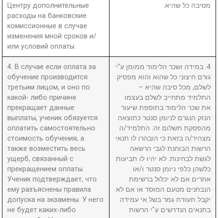
Центру дополнительные
מסיבה כל שהיא.
расходы на банковские
комиссионные в случае
изменения мной сроков и/
или условий оплаты.
4. В случае если оплата за
4. במידה ושכר הלימוד ממומן ע"י
обучение производится
גורם חיצוני כל שהוא והוא מפסיק
третьим лицом, и оно по
לשלם, מכל סיבה שהיא –
какой- либо причине
התלמיד מתחייב לשלם בעצמו
прекращает данные
את שכר הלימוד בתוספת שיעור
выплаты, ученик обязуется
הנזק הנגרם לניומן סנטר כתוצאה
оплатить самостоятельно
מהפסקת תשלום זה. התלמיד/ה
стоимость обучения, а
מצהיר/ה בזאת כי הובהרו לו תנאי
также возместить весь
הרשות הבוחנת לגבי הרשאה
ущерб, связанный с
לגשת לבחינות. לא יהיו לו תביעות
прекращением оплаты.
כלשהן כלפי ניומן סנטר ו/או
Ученик подтверждает, что
אחרים אם לא יכלול ברשימת
ему разъяснены правила
הנבחנים מטעם המוסד או אם לא
допуска на экзамены. У него
יקבל תעודת גמר בשל אי עמידה
не будет каких-либо
בתנאים הנדרשים ע"י הרשות