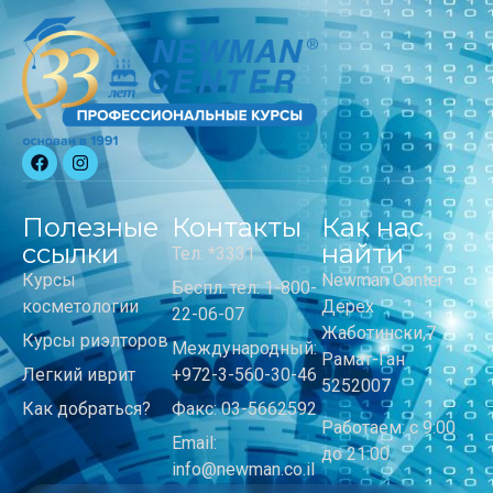
Полезные
Контакты
Как нас
ссылки
найти
Тел: *3331
Курсы
Newman Center
Беспл. тел: 1-800-
косметологии
Дерех
22-06-07
Жаботински,7
Курсы риэлторов
Международный:
Рамат-Ган
Легкий иврит
+972-3-560-30-46
5252007
Как добраться?
Факс: 03-5662592
Работаем: с 9:00
Email:
до 21:00
info@newman.co.il