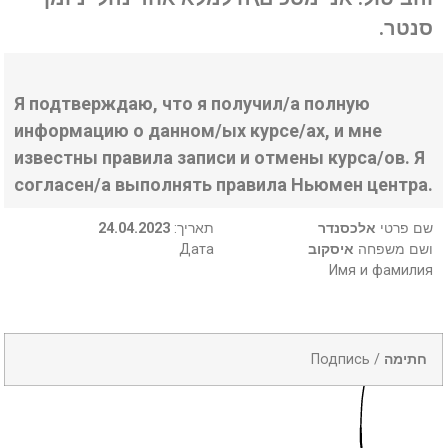
סנטר.
Я подтверждаю, что я получил/а полную
информацию о данном/ых курсе/ах, и мне
известны правила записи и отмены курса/ов. Я
согласен/а выполнять правила Ньюмен центра.
24.04.2023
:תאריך
אלכסנדר
שם פרטי
Дата
איסקוב
ושם משפחה
Имя и фамилия
Подпись /
חתימה