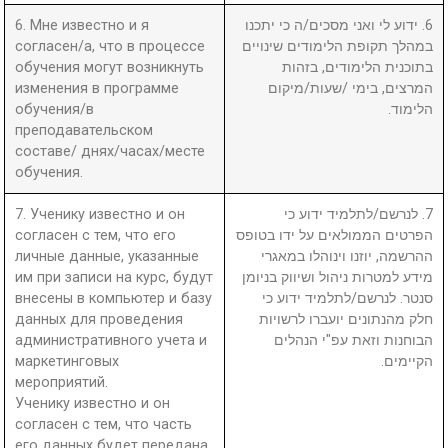
6. Мне известно и я
6. ידוע לי ואני מסכים/ה כי יתכנו
согласен/а, что в процессе
במהלך תקופת הלימודים שינויים
обучения могут возникнуть
בתוכנית הלימודים, בזהות
изменения в программе
המרצים, בימי /שעות/מיקום
обучения/в
הלימוד.
преподавательском
составе/ днях/часах/месте
обучения.
7. Ученику известно и он
7. לנרשם/לתלמיד ידוע כי
согласен с тем, что его
הפרטים הממולאים על ידו בטופס
личные данные, указанные
ההרשמה, יוזנו וינוהלו במאגרי
им при записи на курс, будут
מידע למטרות ניהול ושיווק בניומן
внесены в компьютер и базу
סנטר. לנרשם/לתלמיד ידוע כי
данных для проведения
חלק מהנתונים יועברו לרשויות
административного учета и
הבוחנות וזאת עפ"י הנהלים
маркетинговых
הקיימים.
мероприятий.
Ученику известно и он
согласен с тем, что часть
его данных будет передана