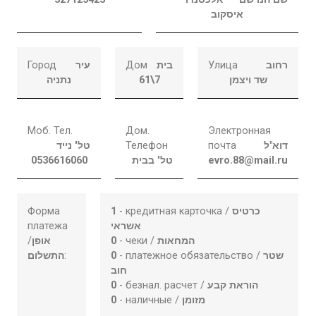
איסקוב
Город
עיר
Дом
בית
Улица
רחוב
נתניה
61\7
שד ויצמן
Моб. Тел.
Дом.
Электронная
טל' נייד
Телефон
почта
דוא"ל
0536616060
טל' בבית
evro.88@mail.ru
Форма
1
- кредитная карточка /
כרטיס
платежа
אשראי
/
אופן
0
- чеки /
המחאות
התשלום
:
0
- платежное обязательство /
שטר
חוב
0
- безнал. расчет /
הוראת קבע
0
- наличные /
מזומן