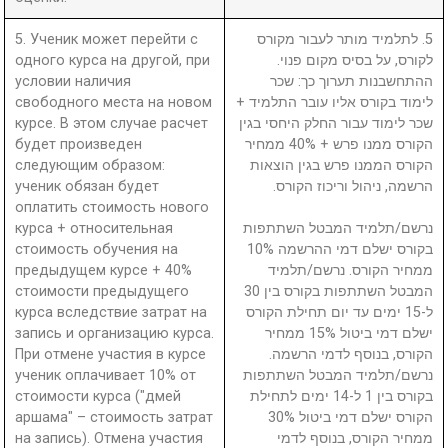
5. Ученик может перейти с
5. לתלמיד מותר לעבור מקורס
одного курса на другой, при
לקורס, על בסיס מקום פנוי.
условии наличия
ההתחשבנות תערוך כך: שכר
свободного места на новом
לימוד בקורס אליו עובר התלמיד +
курсе. В этом случае расчет
שכר לימוד עבור החלק היחסי בגין
будет произведен
הקורס ממנו פרש + 40% ממחיר
следующим образом:
הקורס הממנו פרש בגין הוצאות
ученик обязан будет
הרשמה, ניהול וריכוז הקורס.
оплатить стоимость нового
курса + относительная
נרשם/תלמיד המבטל השתתפות
стоимость обучения на
בקורס ישלם דמי ההרשמה 10%
предыдущем курсе + 40%
ממחיר הקורס. נרשם/תלמיד
стоимости предыдущего
המבטל השתתפות בקורס בין 30
курса вследствие затрат на
ל-15 ימים עד יום תחילת הקורס
запись и организацию курса.
ישלם דמי ביטול 15% ממחיר
При отмене участия в курсе
הקורס, בנוסף לדמי הרשמה.
ученик оплачивает 10% от
נרשם/תלמיד המבטל השתתפות
стоимости курса ("дмей
בקורס בין 1 ל-14 ימים לתחילת
аршама" – стоимость затрат
הקורס ישלם דמי ביטול 30%
на запись). Отмена участия
ממחיר הקורס, בנוסף לדמי