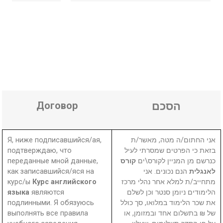
Договор
הסכם
Я, ниже подписавшийся/ая,
אני החתום/ה מטה, מאשר/ת
подтверждаю, что
בזאת כי הפרטים שמסרתי לעיל
переданные мной данные,
קורס
כנרשם מן המניין לקורס\ים
как записавшийся/яся на
הנם נכונים. אני
לאנגלית
курс/ы
Курс английского
מתחייב/ת למלא אחר נהלי מרכז
языка
являются
הלימודים ניומן סנטר וכן לשלם
подлинными. Я обязуюсь
את שכר הלימוד במלואו, סך כולל
выполнять все правила
₪ בתשלום אחד ובמזומן, או
של