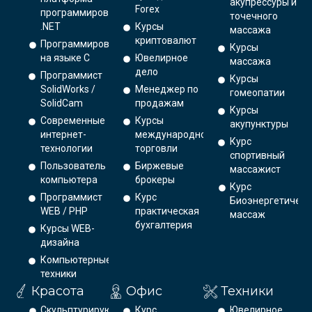
акупрессуры и
Forex
программирования
точечного
.NET
Курсы
массажа
криптовалют
Программирование
Курсы
на языке С
Ювелирное
массажа
дело
Программист
Курсы
SolidWorks /
Менеджер по
гомеопатии
SolidCam
продажам
Курсы
Современные
Курсы
акупунктуры
интернет-
международной
Курс
технологии
торговли
спортивный
Пользователь
Биржевые
массажист
компьютера
брокеры
Курс
Программист
Курс
Биоэнергетическ
WEB / PHP
практическая
массаж
бухгалтерия
Курсы WEB-
дизайна
Компьютерные
техники
Красота
Офис
Техники
Скульптурирующий
Курс
Ювелирное