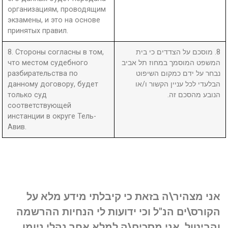
организациям, проводящим
экзамены, и это на основе
принятых правил.
8. Стороны согласны в том,
8. מוסכם על הצדדים כי בית
что местом судебного
המשפט המוסמך במחוז תל אביב
разбирательства по
נבחר על ידם כמקום השיפוט
данному договору, будет
הבלעדי לכל עניין הקשור ו/או
только суд
הנובע מהסכם זה.
соответствующей
инстанции в округе Тель-
Авив.
אני מצהיר\ה בזאת כי קיבלתי מידע מלא על
הקורס\ים הנ"ל וכי ידועות לי הנחיות ההרשמה
והביטול. אני מסכים\ה למלא אחר נהלי ניומן