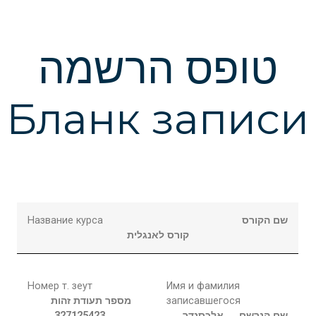
טופס הרשמה
Бланк записи
Название курса
שם הקורס
קורס לאנגלית
Номер т. зеут
Имя и фамилия
מספר תעודת זהות
записавшегося
327125423
אלכסנדר
שם הנרשם