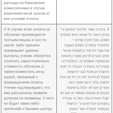
расходы на банковские
комиссионные в случае
изменения мной сроков и/
или условий оплаты.
4. В случае если оплата за
4. במידה ושכר הלימוד ממומן ע"י
обучение производится
גורם חיצוני כל שהוא והוא מפסיק
третьим лицом, и оно по
לשלם, מכל סיבה שהיא –
какой- либо причине
התלמיד מתחייב לשלם בעצמו
прекращает данные
את שכר הלימוד בתוספת שיעור
выплаты, ученик обязуется
הנזק הנגרם לניומן סנטר כתוצאה
оплатить самостоятельно
מהפסקת תשלום זה. התלמיד/ה
стоимость обучения, а
מצהיר/ה בזאת כי הובהרו לו תנאי
также возместить весь
הרשות הבוחנת לגבי הרשאה
ущерб, связанный с
לגשת לבחינות. לא יהיו לו תביעות
прекращением оплаты.
כלשהן כלפי ניומן סנטר ו/או
Ученик подтверждает, что
אחרים אם לא יכלול ברשימת
ему разъяснены правила
הנבחנים מטעם המוסד או אם לא
допуска на экзамены. У него
יקבל תעודת גמר בשל אי עמידה
не будет каких-либо
בתנאים הנדרשים ע"י הרשות
претензий к Ньюмен центру
הבוחנת. תעודת גמר תוענק