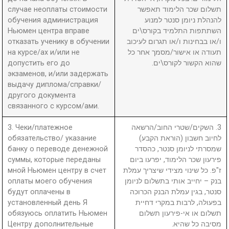
случае неоплаты стоимости
תשלום שכר הלימוד תאפשר
обучения администрация
להנהלת ניומן סנטר למנוע
Ньюмен центра вправе
השתתפות התלמיד בקורס\ים
отказать ученику в обучении
ו/או בבחינות ו/או תגרום לעיכוב
на курсе/ах и/или не
תעודה או אישור/מסמך אחר כל
допустить его до
שהוא הקשור לקורס\ים.
экзаменов, и/или задержать
выдачу диплома/справки/
другого документа
связанного с курсом/ами.
3. Чеки/платежное
3. השקים/שטרי החוב/הרשאה
обязательство/ указание
לחיוב חשבון (הוראת הקבע)
банку о переводе денежной
שמסרתי לניומן סנטר, כהסדר
суммы, которые переданы
פירעון שכר הלימוד, יפרעו ביום
мной Ньюмен центру в счет
ז"פ. כל שינוי מצידי שיצריך עמלת
оплаты моего обучения
בנק – יחייב אותי בתשלום לניומן
будут оплачены в
סנטר, בגין עמלת הבנק הכרוכה
установленный день Я
בפעולה, לרבות במקרי דחיית
обязуюсь оплатить Ньюмен
תשלום או אי-פירעון תשלום
Центру дополнительные
מסיבה כל שהיא.