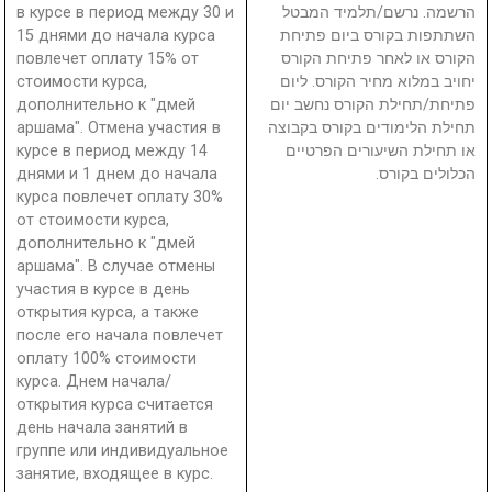
в курсе в период между 30 и
הרשמה. נרשם/תלמיד המבטל
15 днями до начала курса
השתתפות בקורס ביום פתיחת
повлечет оплату 15% от
הקורס או לאחר פתיחת הקורס
стоимости курса,
יחויב במלוא מחיר הקורס. ליום
дополнительно к "дмей
פתיחת/תחילת הקורס נחשב יום
аршама". Отмена участия в
תחילת הלימודים בקורס בקבוצה
курсе в период между 14
או תחילת השיעורים הפרטיים
днями и 1 днем до начала
הכלולים בקורס.
курса повлечет оплату 30%
от стоимости курса,
дополнительно к "дмей
аршама". В случае отмены
участия в курсе в день
открытия курса, а также
после его начала повлечет
оплату 100% стоимости
курса. Днем начала/
открытия курса считается
день начала занятий в
группе или индивидуальное
занятие, входящее в курс.