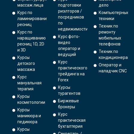
массаж лица
подготовки
дело
риэлторов /
Курс по
Компьютерные
посредников
ламинированию
техники
по
ресниц
Техник по
недвижимости
Курс по
ремонту
Курс фото-
наращиванию
мобильных
видео
ресниц 1D, 2D
телефонов
оператор и
и 3D
Техник по
ведущий
Курсы
кондиционерам
Курс
детского
Оператор и
практического
массажа
наладчик CNC
трейдинга на
Курс
Forex
мануальная
Курсы
терапия
турагентов
Курсы
Биржевые
косметологии
брокеры
Курсы
Курс
маникюра и
практическая
педикюра
бухгалтерия
Курсы
Секретарь /