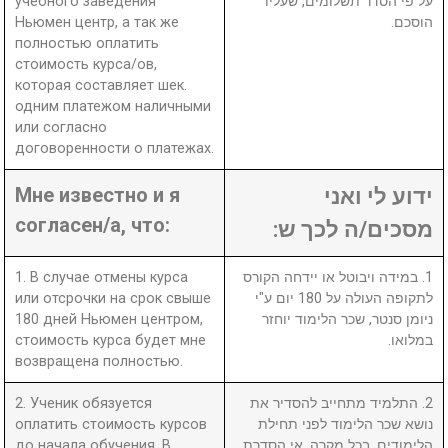
учебного заведения
על פי הסדר תשלומים, שעליו
Ньюмен центр, а так же
הוסכם.
полностью оплатить
стоимость курса/ов,
которая составляет
шек.
одним платежом наличными
или согласно
договоренности о платежах.
Мне известно и я
ידוע לי ואני
согласен/а, что:
מסכים/ה לכך ש:
1. В случае отмены курса
1. במידה ויבוטל או יידחה הקורס
или отсрочки на срок свыше
לתקופה העולה על 180 יום ע"י
180 дней Ньюмен центром,
ניומן סנטר, שכר הלימוד יוחזר
стоимость курса будет мне
במלואו.
возвращена полностью.
2. Ученик обязуется
2. התלמיד מתחייב להסדיר את
оплатить стоимость курсов
נושא שכר הלימוד לפני תחילת
до начала обучения. В
הלימודים. בכל מקרה, אי הסדרת