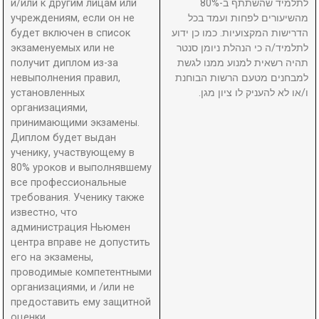
и/или к другим лицам или
לתלמיד שהשתתף ב-80%
учреждениям, если он не
מהשיעורים לפחות ועמד בכל
будет включен в список
הדרישות המקצועיות. כמו כן ידוע
экзаменуемых или не
לתלמיד/ה כי הנהלת ניומן סנטר
получит диплом из-за
תהיה רשאית למנוע ממנו לגשת
невыполнения правил,
למבחנים מטעם הרשות הבוחנת
установленных
ו/או לא להעניק לו ציון מגן.
организациями,
принимающими экзамены.
Диплом будет выдан
ученику, участвующему в
80% уроков и выполнявшему
все профессиональные
требования. Ученику также
известно, что
администрация Ньюмен
центра вправе не допустить
его на экзамены,
проводимые компетентными
организациями, и /или не
предоставить ему защитной
оценки.