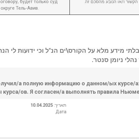
оговору, будет только суд
ן הקשור ו/או הנובע מהסכם זה
округе Тель-Авив.
בלתי מידע מלא על הקורס\ים הנ"ל וכי ידועות לי ה
נהלי ניומן סנטר
олучил/а полную информацию о данном/ых курсе/ах
ы курса/ов. Я согласен/а выполнять правила Ньюме
10.04.2025
:תאריך
Дата