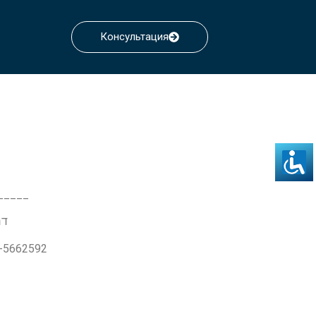
Консультация
_____
דרך ז'בו
3-5662592