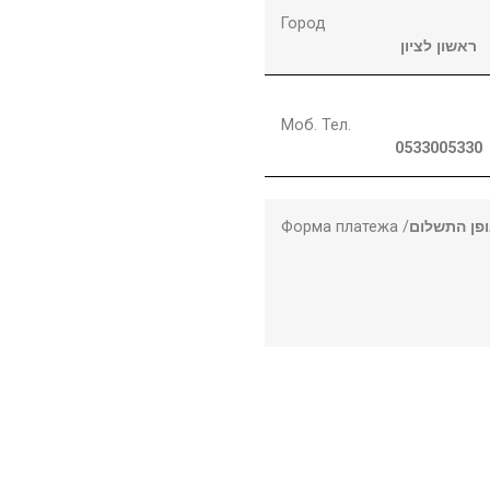
Город
ראשון לציון
Моб. Тел.
0533005330
Форма платежа /
פן התשלום