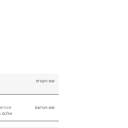
שם הקורס
егося
שם הנרשם
אלכס
ג