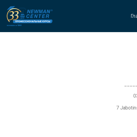
Гл
____
7 Jaboti