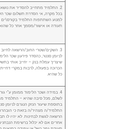
התלמיד מתחייב להסדיר את נושא שכ.
בכל מקרה, אי הסדרת תשלום שכר הלי
למנוע השתתפות התלמיד בקורס\ים ו/א
תעודה או אישור/מסמך אחר כל שהוא.
השקים/שטרי החוב/הרשאה לחיוב חשב
לניומן סנטר, כהסדר פירעון שכר הלימוד
שיצריך עמלת בנק – יחייב אותי בתשלו
הכרוכה בפעולה, לרבות במקרי דחיית 
כל שהיא.
במידה ושכר הלימוד ממומן ע"י גורם ח
לשלם, מכל סיבה שהיא – התלמיד מת
בתוספת שיעור הנזק הנגרם לניומן .
התלמיד/ה מצהיר/ה בזאת כי הובהרו 
הרשאה לגשת לבחינות. לא יהיו לו תבי
אחרים אם לא יכלול ברשימת הנבחני
תעודת גמר בשל אי עמידה בתנאים הנ