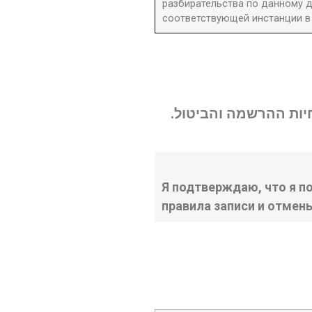
разбирательства по данному д
соответствующей инстанции в 
נחיות ההרשמה והביטול
Я подтверждаю, что я п
правила записи и отмен