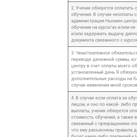
2. Ученик обязуется оплатить
обучения. В случае неоплаты 
администрация Ньюмен центра 
обучении на курсе/ах и/или не
и/или задержать выдачу дипл
документа связанного с курсо
3. Чеки/платежное обязательст
переводе денежной суммы, к
центру в счет оплаты моего о
установленный день Я обязую
дополнительные расходы на б
случае изменения мной сроков
4. В случае если оплата за об
лицом, и оно по какой- либо 
выплаты, ученик обязуется оп
стоимость обучения, а также 
связанный с прекращением оп
что ему разъяснены правила до
будет каких-либо претензий к 