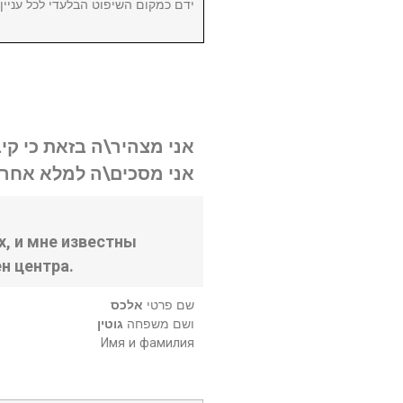
ידם כמקום השיפוט הבלעדי לכל עניי.
אני מצהיר\ה בזאת כי קי.
אני מסכים\ה למלא אחר .
, и мне известны
н центра.
שם פרטי
אלכס
ושם משפחה
גוטין
Имя и фамилия