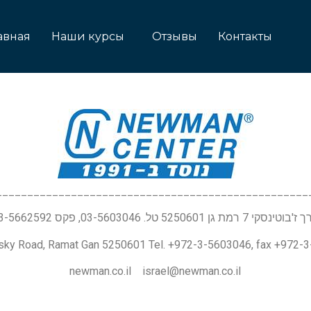
авная
Наши курсы
Отзывы
Контакты
__________________________________________________
טינסקי 7 רמת גן 5250601 טל. 03-5603046, פקס 03-5662592
nsky Road, Ramat Gan 5250601 Tel. +972-3-5603046, fax +972-
newman.co.il israel@newman.co.il