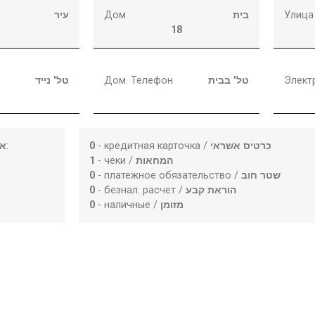
עיר
Дом
בית
Улица
18
טל' נייד
Дом. Телефон
טל' בבית
Элект
או
:
0
- кредитная карточка /
כרטיס אשראי
1
- чеки /
המחאות
0
- платежное обязательство /
שטר חוב
0
- безнал. расчет /
הוראת קבע
0
- наличные /
מזומן