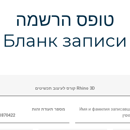
טופס הרשמה
Бланк записи
קורס לעיצוב תכשיטים Rhino 3D
מספר תעודת זהות
Имя и фамилия записавш
1870422
וטין