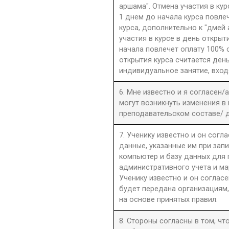
аршама". Отмена участия в ку
1 днем до начала курса повле
курса, дополнительно к "дмей
участия в курсе в день открыти
начала повлечет оплату 100% 
открытия курса считается день
индивидуальное занятие, вход
6. Мне известно и я согласен/
могут возникнуть изменения в
преподавательском составе/ д
7. Ученику известно и он согла
данные, указанные им при запи
компьютер и базу данных для
административного учета и ма
Ученику известно и он согласе
будет передана организациям,
на основе принятых правил.
8. Стороны согласны в том, ч