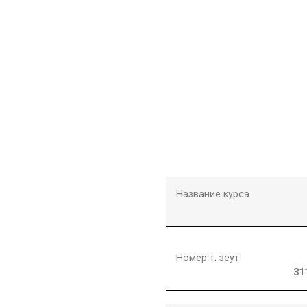
Название курса
Номер т. зеут
31