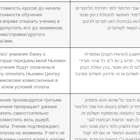
 стоимость курсов до начала
2. ר הלימוד לפני תחילת הלימודים
стоимости обучения
מוד תאפשר להנהלת ניומן סנטר
вправе отказать ученику в
ו בבחינות ו/או תגרום לעיכוב
 допустить его до экзаменов,
 הקשור לקורס\ים
ома/справки/другого
м/ами.
во/ указание банку о
3. ון (הוראת הקבע) שמסרתי
оторые переданы мной Ньюмен
, יפרעו ביום ז"פ. כל שינוי מצידי
бучения будут оплачены в
ם לניומן סנטר, בגין עמלת הבנק
сь оплатить Ньюмен Центру
תשלום או אי-פירעון תשלום מסיבה
анковские комиссионные в
 и/или условий оплаты.
учение производится третьим
4. יצוני כל שהוא והוא מפסיק
причине прекращает данные
חייב לשלם בעצמו את שכר הלימוד
латить самостоятельно
סנטר כתוצאה מהפסקת תשלום זה
возместить весь ущерб,
לו תנאי הרשות הבוחנת לגבי
латы. Ученик подтверждает,
עות כלשהן כלפי ניומן סנטר ו/או
пуска на экзамены. У него не
ם מטעם המוסד או אם לא יקבל
Ньюмен центру и/или к другим
דרשים ע"י הרשות הבוחנת. תעודת