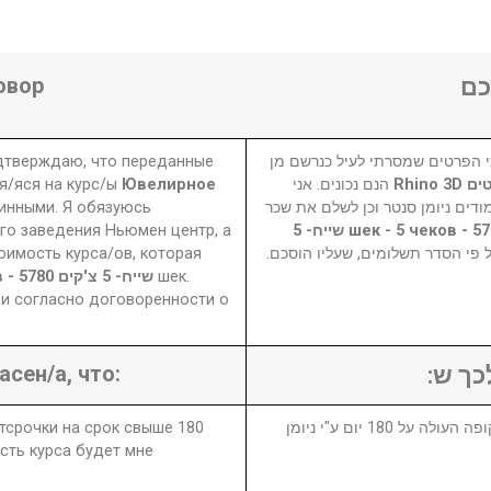
овор
ם
одтверждаю, что переданные
 הפרטים שמסרתי לעיל כנרשם מן
я/яся на курс/ы
Ювелирное
הנם נכונים. אני
שיטים
инными. Я обязуюсь
דים ניומן סנטר וכן לשלם את שכר
го заведения Ньюмен центр, а
5780 шек - 5 чеков - 5780 שייח- 5
оимость курса/ов, которая
₪ פי הסדר תשלומים, שעליו הוסכם
5780 шек - 5 чеков - 5780 שייח- 5 צ'קים
шек.
и согласно договоренности о
асен/а, что:
לכך ש
отсрочки на срок свыше 180
1. במידה ויבוטל או יידחה הקורס לתקופה העולה על 180 יום ע"י ניומן
сть курса будет мне