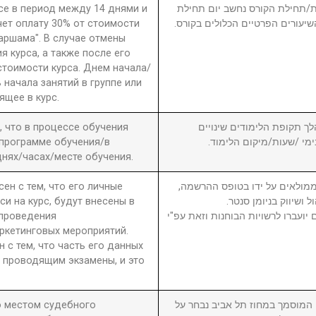
рсе в период между 14 днями и
חת/תחילת הקורס נחשב יום תחילת
чет оплату 30% от стоимости
שיעורים הפרטיים הכלולים בקורס
 аршама". В случае отмены
я курса, а также после его
стоимости курса. Днем начала/
 начала занятий в группе или
ящее в курс.
а, что в процессе обучения
6. ך תקופת הלימודים שינויים
 программе обучения/в
בימי /שעות/מיקום הלימוד
нях/часах/месте обучения.
сен с тем, что его личные
7. מולאים על ידו בטופס ההרשמה
си на курс, будут внесены в
ול ושיווק בניומן סנטר
 проведения
יועברו לרשויות הבוחנות וזאת עפ"י
ркетинговых мероприятий.
н с тем, что часть его данных
 проводящим экзамены, и это
то местом судебного
8. וסמך במחוז תל אביב נבחר על