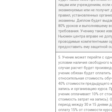
лицам или учреждениям, если 
экзаменуемых или не получит 
правил, установленных орган
экзамены. Диплом будет выдан
80% уроков и выполнявшему в
требования. Ученику также из
Ньюмен центра вправе не допу
проводимые компетентными орг
предоставить ему защитной оц
5. Ученик может перейти с одн
условии наличия свободного м
случае расчет будет произве
ученик обязан будет оплатить
относительная стоимость обу
40% стоимости предыдущего к
запись и организацию курса. П
ученик оплачивает 10% от сто
стоимость затрат на запись). 
период между 30 и 15 днями д
оплату 15% от стоимости курс