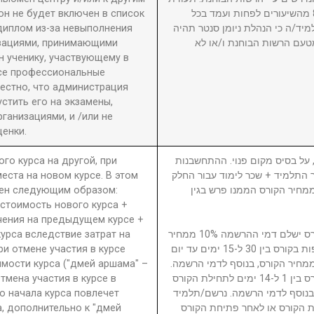
он не будет включен в список
גמר תוענק לתלמיד שהשתתף ב-80% מהשיעורים לפחות ועמד בכל
диплом из-за невыполнения
מיד/ה כי הנהלת ניומן סנטר תהיה
изациями, принимающими
טעם הרשות הבוחנת ו/או לא
 ученику, участвующему в
се профессиональные
вестно, что администрация
стить его на экзамены,
анизациями, и /или не
енки.
ого курса на другой, при
5. ל בסיס מקום פנוי. ההתחשבנות
еста на новом курсе. В этом
בר התלמיד + שכר לימוד עבור החלק
ден следующим образом:
סי בגין הקורס ממנו פרש + 40% ממחיר הקורס הממנו פרש בגין
 стоимость нового курса +
чения на предыдущем курсе +
урса вследствие затрат на
נרשם/תלמיד המבטל השתתפות בקורס ישלם דמי ההרשמה 10% ממחיר
ри отмене участия в курсе
הקורס. נרשם/תלמיד המבטל השתתפות בקורס בין 30 ל-15 ימים עד יום
имости курса ("дмей аршама" –
ילת הקורס ישלם דמי ביטול 15% ממחיר הקורס, בנוסף לדמי הרשמה
Отмена участия в курсе в
נרשם/תלמיד המבטל השתתפות בקורס בין 1 ל-14 ימים לתחילת הקורס
о начала курса повлечет
ממחיר הקורס, בנוסף לדמי הרשמה. נרשם/תלמיד
а, дополнительно к "дмей
 הקורס או לאחר פתיחת הקורס