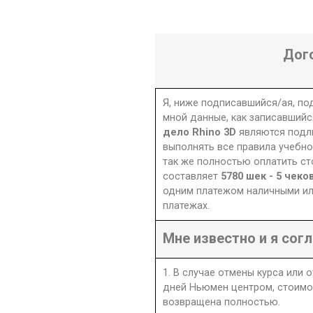
Дог
Я, ниже подписавшийся/ая, п
мной данные, как записавшийс
дело Rhino 3D
являются подл
выполнять все правила учебно
так же полностью оплатить ст
составляет
одним платежом наличными ил
платежах.
Мне известно и я согл
1. В случае отмены курса или 
дней Ньюмен центром, стоимо
возвращена полностью.