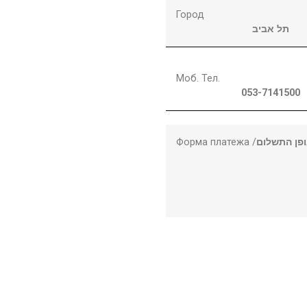
Город
תל אביב
Моб. Тел.
053-7141500
Форма платежа /
פן התשלום