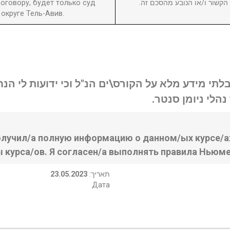
оговору, будет только суд
ן הקשור ו/או הנובע מהסכם זה
округе Тель-Авив.
בלתי מידע מלא על הקורס\ים הנ"ל וכי ידועות לי ה
נהלי ניומן סנטר
олучил/а полную информацию о данном/ых курсе/ах
ы курса/ов. Я согласен/а выполнять правила Ньюме
23.05.2023
:תאריך
Дата