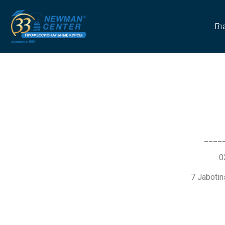
Гл
____
7 Jaboti