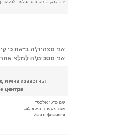
ידם כמקום השיפוט הבלעדי לכל עניי.
אני מצהיר\ה בזאת כי קי.
אני מסכים\ה למלא אחר .
, и мне известны
н центра.
שם פרטי
אלכסיי
ושם משפחה
מיכאילוב
Имя и фамилия