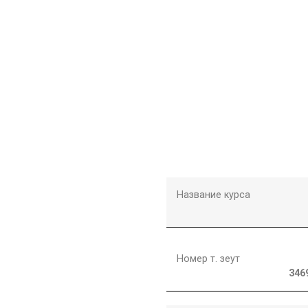
Название курса
Номер т. зеут
346