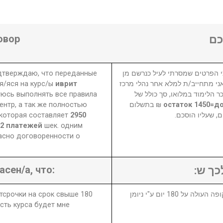
овор
ם
одтверждаю, что переданные
 הפרטים שמסרתי לעיל כנרשם מן
я/яся на курс/ы
иврит
אני מתחייב/ת למלא אחר נהלי מרכז
уюсь выполнять все правила
ר הלימוד במלואו, סך כולל של
нтр, а так же полностью
₪ בתשלום
 которая составляет
2950
ם, שעליו הוסכם
 12 платежей
шек. одним
асно договоренности о
асен/а, что:
לכך ש
отсрочки на срок свыше 180
1. במידה ויבוטל או יידחה הקורס לתקופה העולה על 180 יום ע"י ניומן
сть курса будет мне