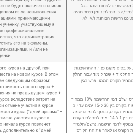
он не будет включен в список
גמר תוענק לתלמיד שהשתתף ב-80% מהשיעורים לפחות ועמד בכל
диплом из-за невыполнения
מיד/ה כי הנהלת ניומן סנטר תהיה
изациями, принимающими
טעם הרשות הבוחנת ו/או לא
 ученику, участвующему в
се профессиональные
вестно, что администрация
стить его на экзамены,
анизациями, и /или не
енки.
ого курса на другой, при
5. ל בסיס מקום פנוי. ההתחשבנות
еста на новом курсе. В этом
בר התלמיד + שכר לימוד עבור החלק
ден следующим образом:
סי בגין הקורס ממנו פרש + 40% ממחיר הקורס הממנו פרש בגין
 стоимость нового курса +
чения на предыдущем курсе +
урса вследствие затрат на
נרשם/תלמיד המבטל השתתפות בקורס ישלם דמי ההרשמה 10% ממחיר
ри отмене участия в курсе
הקורס. נרשם/תלמיד המבטל השתתפות בקורס בין 30 ל-15 ימים עד יום
имости курса ("дмей аршама" –
ילת הקורס ישלם דמי ביטול 15% ממחיר הקורס, בנוסף לדמי הרשמה
Отмена участия в курсе в
נרשם/תלמיד המבטל השתתפות בקורס בין 1 ל-14 ימים לתחילת הקורס
о начала курса повлечет
ממחיר הקורס, בנוסף לדמי הרשמה. נרשם/תלמיד
а, дополнительно к "дмей
 הקורס או לאחר פתיחת הקורס