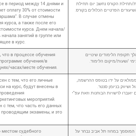
рсе в период между 14 днями и
חת/תחילת הקורס נחשב יום תחילת
чет оплату 30% от стоимости
שיעורים הפרטיים הכלולים בקורס
 аршама". В случае отмены
я курса, а также после его
стоимости курса. Днем начала/
 начала занятий в группе или
ящее в курс.
а, что в процессе обучения
6. ך תקופת הלימודים שינויים
 программе обучения/в
בימי /שעות/מיקום הלימוד
нях/часах/месте обучения.
сен с тем, что его личные
7. מולאים על ידו בטופס ההרשמה
си на курс, будут внесены в
ול ושיווק בניומן סנטר
 проведения
יועברו לרשויות הבוחנות וזאת עפ"י
ркетинговых мероприятий.
н с тем, что часть его данных
 проводящим экзамены, и это
то местом судебного
8. וסמך במחוז תל אביב נבחר על