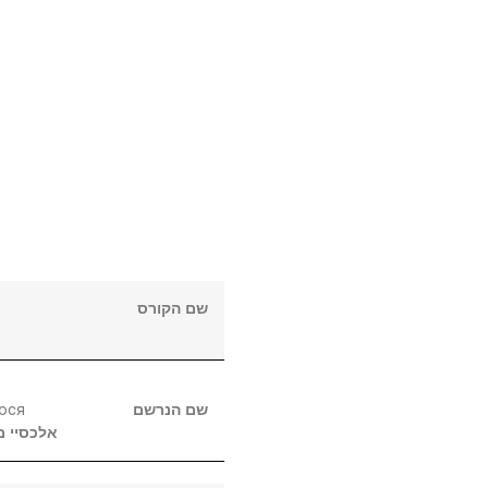
שם הקורס
ося
שם הנרשם
אלכסיי
מ