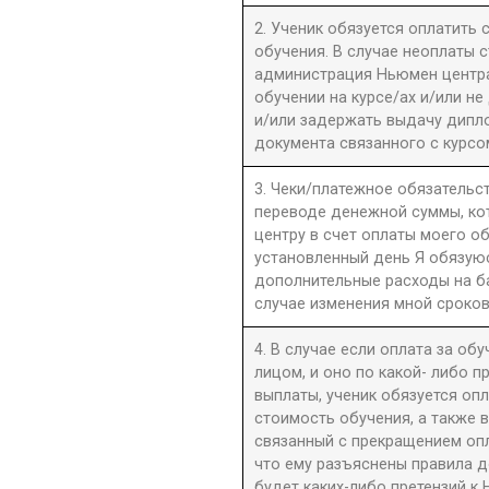
2. Ученик обязуется оплатить
обучения. В случае неоплаты 
администрация Ньюмен центра 
обучении на курсе/ах и/или не
и/или задержать выдачу дипл
документа связанного с курсо
3. Чеки/платежное обязательст
переводе денежной суммы, к
центру в счет оплаты моего о
установленный день Я обязую
дополнительные расходы на б
случае изменения мной сроков
4. В случае если оплата за об
лицом, и оно по какой- либо 
выплаты, ученик обязуется оп
стоимость обучения, а также 
связанный с прекращением оп
что ему разъяснены правила до
будет каких-либо претензий к 