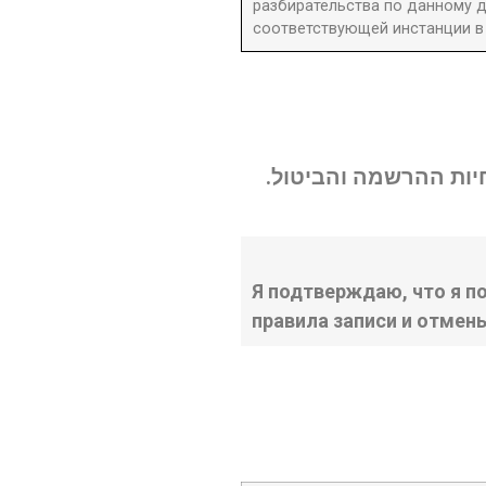
разбирательства по данному д
соответствующей инстанции в 
נחיות ההרשמה והביטול
Я подтверждаю, что я п
правила записи и отмен