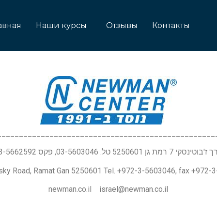
авная
Наши курсы
Отзывы
Контакты
__________________________________________________
טינסקי 7 רמת גן 5250601 טל. 03-5603046, פקס 03-5662592
nsky Road, Ramat Gan 5250601 Tel. +972-3-5603046, fax +972-
newman.co.il israel@newman.co.il