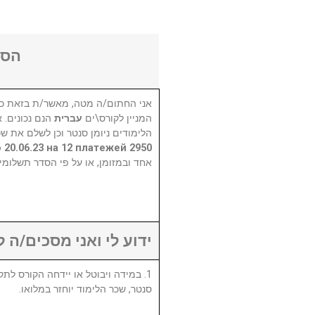
הסכ
אני החתום/ה מטה, מאשר/ת בזאת כי
המניין לקורס\ים
עברית
הנם נכונים. 
הלימודים ניומן סנטר וכן לשלם את שכ
2950 остаток 1450=до 20.06.23 на 12 платежей
אחד ובמזומן, או על פי הסדר תשלומי.
ידוע לי ואני מסכים/ה :
סנטר, שכר הלימוד יוחזר במלואו.