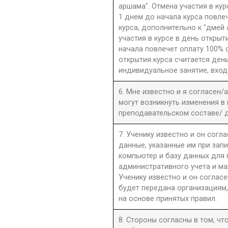
аршама". Отмена участия в ку
1 днем до начала курса повле
курса, дополнительно к "дмей
участия в курсе в день открыти
начала повлечет оплату 100% 
открытия курса считается день
индивидуальное занятие, вход
6. Мне известно и я согласен/
могут возникнуть изменения в
преподавательском составе/ д
7. Ученику известно и он согла
данные, указанные им при запи
компьютер и базу данных для
административного учета и ма
Ученику известно и он согласе
будет передана организациям,
на основе принятых правил.
8. Стороны согласны в том, ч