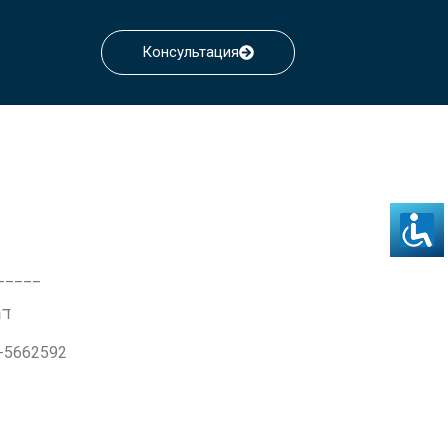
Консультация
_____
דרך ז'בו
3-5662592