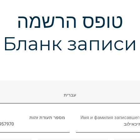
טופס הרשמה
Бланк записи
עברית
מספר תעודת זהות
Имя и фамилия записавшег
957970
יכאילוב