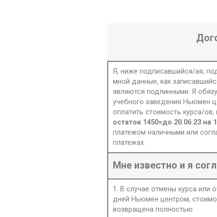
Дог
Я, ниже подписавшийся/ая, п
мной данные, как записавшийс
являются подлинными. Я обяз
учебного заведения Ньюмен це
оплатить стоимость курса/ов,
остаток 1450=до 20.06.23 на
платежом наличными или согл
платежах.
Мне известно и я согл
1. В случае отмены курса или 
дней Ньюмен центром, стоимо
возвращена полностью.