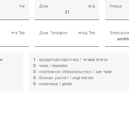
עיר
Дом
בית
Улица
21
טל' נייד
Дом. Телефон
טל' בבית
Электрон
amikh
או
:
1
- кредитная карточка /
כרטיס אשראי
0
- чеки /
המחאות
0
- платежное обязательство /
שטר חוב
0
- безнал. расчет /
הוראת קבע
0
- наличные /
מזומן