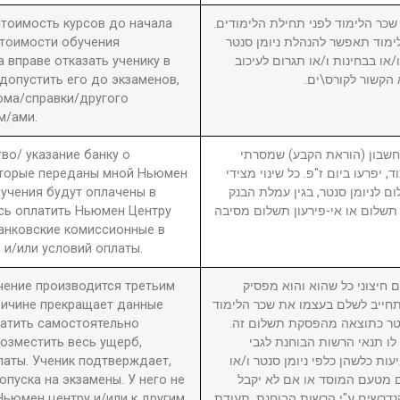
 стоимость курсов до начала
2. ר הלימוד לפני תחילת הלימודים
стоимости обучения
מוד תאפשר להנהלת ניומן סנטר
вправе отказать ученику в
ו בבחינות ו/או תגרום לעיכוב
 допустить его до экзаменов,
 הקשור לקורס\ים
ома/справки/другого
м/ами.
во/ указание банку о
3. ון (הוראת הקבע) שמסרתי
оторые переданы мной Ньюмен
, יפרעו ביום ז"פ. כל שינוי מצידי
бучения будут оплачены в
ם לניומן סנטר, בגין עמלת הבנק
сь оплатить Ньюмен Центру
תשלום או אי-פירעון תשלום מסיבה
анковские комиссионные в
 и/или условий оплаты.
учение производится третьим
4. יצוני כל שהוא והוא מפסיק
причине прекращает данные
חייב לשלם בעצמו את שכר הלימוד
латить самостоятельно
סנטר כתוצאה מהפסקת תשלום זה
возместить весь ущерб,
לו תנאי הרשות הבוחנת לגבי
латы. Ученик подтверждает,
עות כלשהן כלפי ניומן סנטר ו/או
пуска на экзамены. У него не
ם מטעם המוסד או אם לא יקבל
Ньюмен центру и/или к другим
דרשים ע"י הרשות הבוחנת. תעודת