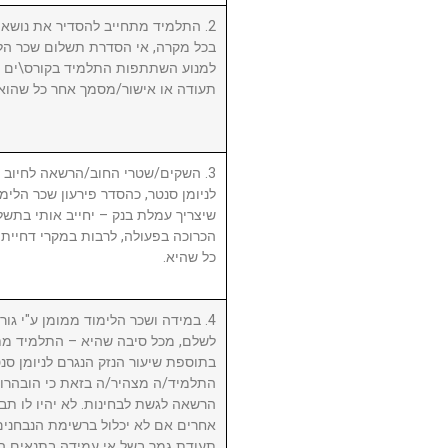
התלמיד מתחייב להסדיר את נושא שכ.
בכל מקרה, אי הסדרת תשלום שכר הלי
למנוע השתתפות התלמיד בקורס\ים ו/א
תעודה או אישור/מסמך אחר כל שהוא.
השקים/שטרי החוב/הרשאה לחיוב חשב
לניומן סנטר, כהסדר פירעון שכר הלימוד
שיצריך עמלת בנק – יחייב אותי בתשלו
הכרוכה בפעולה, לרבות במקרי דחיית 
כל שהיא.
במידה ושכר הלימוד ממומן ע"י גורם ח
לשלם, מכל סיבה שהיא – התלמיד מת
בתוספת שיעור הנזק הנגרם לניומן .
התלמיד/ה מצהיר/ה בזאת כי הובהרו 
הרשאה לגשת לבחינות. לא יהיו לו תבי
אחרים אם לא יכלול ברשימת הנבחני
תעודת גמר בשל אי עמידה בתנאים הנ