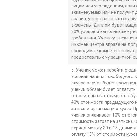
лицам или учреждениям, если 
экзаменуемых или не получит 
правил, установленных орган
экзамены. Диплом будет выдан
80% уроков и выполнявшему в
требования. Ученику также из
Ньюмен центра вправе не допу
проводимые компетентными орг
предоставить ему защитной оц
5. Ученик может перейти с одн
условии наличия свободного м
случае расчет будет произве
ученик обязан будет оплатить
относительная стоимость обу
40% стоимости предыдущего к
запись и организацию курса. П
ученик оплачивает 10% от сто
стоимость затрат на запись). 
период между 30 и 15 днями д
оплату 15% от стоимости курс