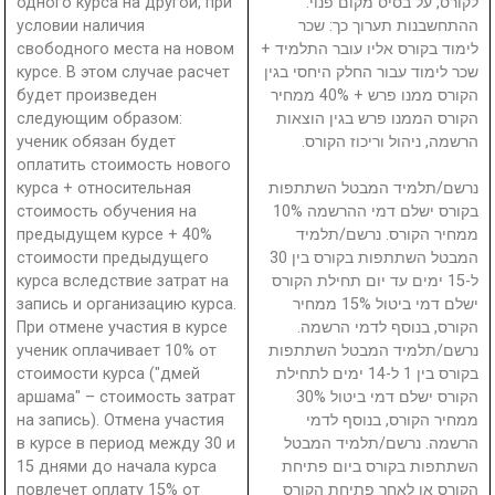
одного курса на другой, при
לקורס, על בסיס מקום פנוי.
условии наличия
ההתחשבנות תערוך כך: שכר
свободного места на новом
לימוד בקורס אליו עובר התלמיד +
курсе. В этом случае расчет
שכר לימוד עבור החלק היחסי בגין
будет произведен
הקורס ממנו פרש + 40% ממחיר
следующим образом:
הקורס הממנו פרש בגין הוצאות
ученик обязан будет
הרשמה, ניהול וריכוז הקורס.
оплатить стоимость нового
курса + относительная
נרשם/תלמיד המבטל השתתפות
стоимость обучения на
בקורס ישלם דמי ההרשמה 10%
предыдущем курсе + 40%
ממחיר הקורס. נרשם/תלמיד
стоимости предыдущего
המבטל השתתפות בקורס בין 30
курса вследствие затрат на
ל-15 ימים עד יום תחילת הקורס
запись и организацию курса.
ישלם דמי ביטול 15% ממחיר
При отмене участия в курсе
הקורס, בנוסף לדמי הרשמה.
ученик оплачивает 10% от
נרשם/תלמיד המבטל השתתפות
стоимости курса ("дмей
בקורס בין 1 ל-14 ימים לתחילת
аршама" – стоимость затрат
הקורס ישלם דמי ביטול 30%
на запись). Отмена участия
ממחיר הקורס, בנוסף לדמי
в курсе в период между 30 и
הרשמה. נרשם/תלמיד המבטל
15 днями до начала курса
השתתפות בקורס ביום פתיחת
повлечет оплату 15% от
הקורס או לאחר פתיחת הקורס