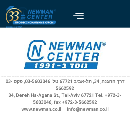
Отключить вспышки
visibility_off
Выделить заголовки
title
Цвет фона
settings
Уменьшить
zoom_out
Увеличить
zoom_in
_________________________________________________
דרך ההגנה, 34, תל-אביב 67721 טל. 03-5603046, פקס 03-
Уменьшить шрифт
remove_circle_outline
5662592
Увеличить шрифт
add_circle_outline
34, Dereh Ha-Agana St., Tel-Aviv 67721 Tel. +972-3-
5603046, fax +972-3-5662592
Читабельный шрифт
spellcheck
www.newman.co.il
info@newman.co.il
Яркий контраст
brightness_high
Темный контраст
brightness_low