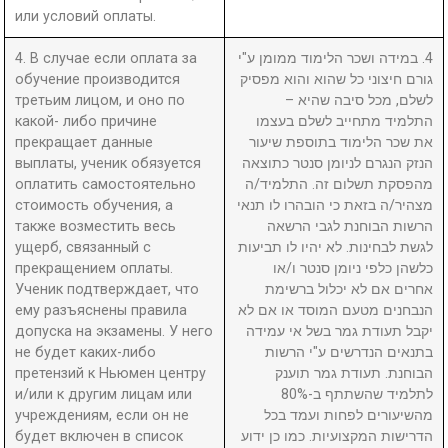
или условий оплаты.
4. В случае если оплата за
4. במידה ושכר הלימוד ממומן ע"י
обучение производится
גורם חיצוני כל שהוא והוא מפסיק
третьим лицом, и оно по
לשלם, מכל סיבה שהיא –
какой- либо причине
התלמיד מתחייב לשלם בעצמו
прекращает данные
את שכר הלימוד בתוספת שיעור
выплаты, ученик обязуется
הנזק הנגרם לניומן סנטר כתוצאה
оплатить самостоятельно
מהפסקת תשלום זה. התלמיד/ה
стоимость обучения, а
מצהיר/ה בזאת כי הובהרו לו תנאי
также возместить весь
הרשות הבוחנת לגבי הרשאה
ущерб, связанный с
לגשת לבחינות. לא יהיו לו תביעות
прекращением оплаты.
כלשהן כלפי ניומן סנטר ו/או
Ученик подтверждает, что
אחרים אם לא יכלול ברשימת
ему разъяснены правила
הנבחנים מטעם המוסד או אם לא
допуска на экзамены. У него
יקבל תעודת גמר בשל אי עמידה
не будет каких-либо
בתנאים הנדרשים ע"י הרשות
претензий к Ньюмен центру
הבוחנת. תעודת גמר תוענק
и/или к другим лицам или
לתלמיד שהשתתף ב-80%
учреждениям, если он не
מהשיעורים לפחות ועמד בכל
будет включен в список
הדרישות המקצועיות. כמו כן ידוע