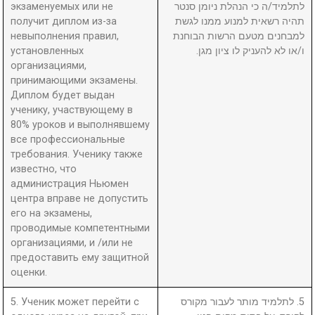
экзаменуемых или не
לתלמיד/ה כי הנהלת ניומן סנטר
получит диплом из-за
תהיה רשאית למנוע ממנו לגשת
невыполнения правил,
למבחנים מטעם הרשות הבוחנת
установленных
ו/או לא להעניק לו ציון מגן.
организациями,
принимающими экзамены.
Диплом будет выдан
ученику, участвующему в
80% уроков и выполнявшему
все профессиональные
требования. Ученику также
известно, что
администрация Ньюмен
центра вправе не допустить
его на экзамены,
проводимые компетентными
организациями, и /или не
предоставить ему защитной
оценки.
5. Ученик может перейти с
5. לתלמיד מותר לעבור מקורס