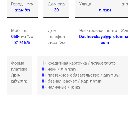
Город
עיר
Дом
בית
Улица
וב
תל אביב
30
זמנהוף
Моб. Тел.
Дом.
Электронная почта
א"ל
050-
טל' נייד
Телефон
Dashevskaya@protonma
8174675
טל' בבית
com
Форма
1
- кредитная карточка /
כרטיס אשראי
платежа
0
- чеки /
המחאות
/
אופן
0
- платежное обязательство /
שטר חוב
התשלום
:
0
- безнал. расчет /
הוראת קבע
0
- наличные /
מזומן