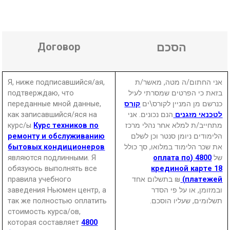
Договор
הסכם
Я, ниже подписавшийся/ая,
אני החתום/ה מטה, מאשר/ת
подтверждаю, что
בזאת כי הפרטים שמסרתי לעיל
переданные мной данные,
קורס
כנרשם מן המניין לקורס\ים
как записавшийся/яся на
הנם נכונים. אני
לטכנאי מזגנים
курс/ы
Курс техников по
מתחייב/ת למלא אחר נהלי מרכז
ремонту и обслуживанию
הלימודים ניומן סנטר וכן לשלם
бытовых кондиционеров
את שכר הלימוד במלואו, סך כולל
являются подлинными. Я
4800 (оплата по
של
обязуюсь выполнять все
крединой карте 18
правила учебного
₪ בתשלום אחד
платежей)
заведения Ньюмен центр, а
ובמזומן, או על פי הסדר
так же полностью оплатить
תשלומים, שעליו הוסכם.
стоимость курса/ов,
которая составляет
4800