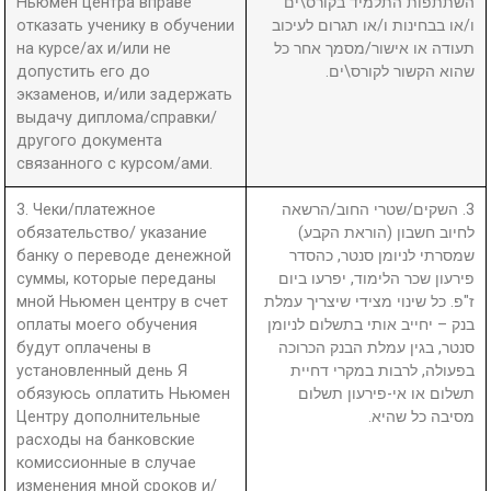
Ньюмен центра вправе
השתתפות התלמיד בקורס\ים
отказать ученику в обучении
ו/או בבחינות ו/או תגרום לעיכוב
на курсе/ах и/или не
תעודה או אישור/מסמך אחר כל
допустить его до
שהוא הקשור לקורס\ים.
экзаменов, и/или задержать
выдачу диплома/справки/
другого документа
связанного с курсом/ами.
3. Чеки/платежное
3. השקים/שטרי החוב/הרשאה
обязательство/ указание
לחיוב חשבון (הוראת הקבע)
банку о переводе денежной
שמסרתי לניומן סנטר, כהסדר
суммы, которые переданы
פירעון שכר הלימוד, יפרעו ביום
мной Ньюмен центру в счет
ז"פ. כל שינוי מצידי שיצריך עמלת
оплаты моего обучения
בנק – יחייב אותי בתשלום לניומן
будут оплачены в
סנטר, בגין עמלת הבנק הכרוכה
установленный день Я
בפעולה, לרבות במקרי דחיית
обязуюсь оплатить Ньюмен
תשלום או אי-פירעון תשלום
Центру дополнительные
מסיבה כל שהיא.
расходы на банковские
комиссионные в случае
изменения мной сроков и/