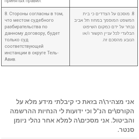
принятых правил.
8. Стороны согласны в том,
8. מוסכם על הצדדים כי בית
что местом судебного
המשפט המוסמך במחוז תל אביב
разбирательства по
נבחר על ידם כמקום השיפוט
данному договору, будет
הבלעדי לכל עניין הקשור ו/או
только суд
הנובע מהסכם זה.
соответствующей
инстанции в округе Тель-
Авив.
אני מצהיר\ה בזאת כי קיבלתי מידע מלא על
הקורס\ים הנ"ל וכי ידועות לי הנחיות ההרשמה
והביטול. אני מסכים\ה למלא אחר נהלי ניומן
סנטר.