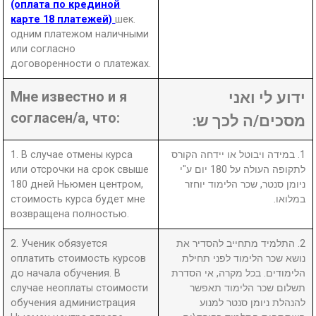
(оплата по крединой
карте 18 платежей)
шек.
одним платежом наличными
или согласно
договоренности о платежах.
Мне известно и я
ידוע לי ואני
согласен/а, что:
מסכים/ה לכך ש:
1. В случае отмены курса
1. במידה ויבוטל או יידחה הקורס
или отсрочки на срок свыше
לתקופה העולה על 180 יום ע"י
180 дней Ньюмен центром,
ניומן סנטר, שכר הלימוד יוחזר
стоимость курса будет мне
במלואו.
возвращена полностью.
2. Ученик обязуется
2. התלמיד מתחייב להסדיר את
оплатить стоимость курсов
נושא שכר הלימוד לפני תחילת
до начала обучения. В
הלימודים. בכל מקרה, אי הסדרת
случае неоплаты стоимости
תשלום שכר הלימוד תאפשר
обучения администрация
להנהלת ניומן סנטר למנוע