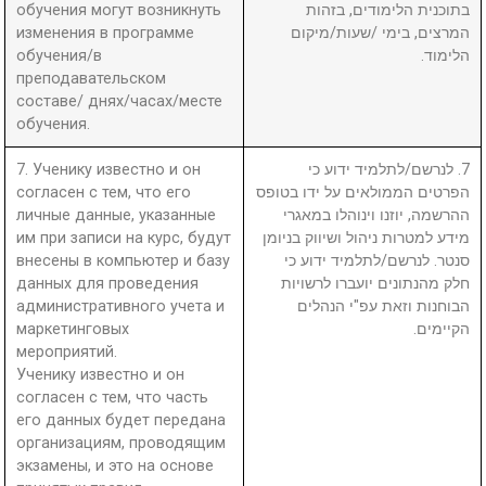
обучения могут возникнуть
בתוכנית הלימודים, בזהות
изменения в программе
המרצים, בימי /שעות/מיקום
обучения/в
הלימוד.
преподавательском
составе/ днях/часах/месте
обучения.
7. Ученику известно и он
7. לנרשם/לתלמיד ידוע כי
согласен с тем, что его
הפרטים הממולאים על ידו בטופס
личные данные, указанные
ההרשמה, יוזנו וינוהלו במאגרי
им при записи на курс, будут
מידע למטרות ניהול ושיווק בניומן
внесены в компьютер и базу
סנטר. לנרשם/לתלמיד ידוע כי
данных для проведения
חלק מהנתונים יועברו לרשויות
административного учета и
הבוחנות וזאת עפ"י הנהלים
маркетинговых
הקיימים.
мероприятий.
Ученику известно и он
согласен с тем, что часть
его данных будет передана
организациям, проводящим
экзамены, и это на основе