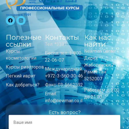
Полезные
Контакты
Как нас
ссылки
найти
Тел: *3331
Курсы
Newman Center
Беспл. тел: 1-800-
косметологии
Дерех
22-06-07
Жаботински,7
Курсы риэлторов
Международный:
Рамат-Ган
Легкий иврит
+972-3-560-30-46
5252007
Как добраться?
Факс: 03-5662592
Работаем: с 9:00
Email:
до 21:00
info@newman.co.il
Есть вопрос?