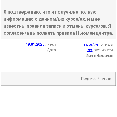
Я подтверждаю, что я получил/а полную
информацию о данном/ых курсе/ах, и мне
известны правила записи и отмены курса/ов. Я
согласен/а выполнять правила Ньюмен центра.
19.01.2025
:תאריך
אלקסנדר
שם פרטי
Дата
זימין
ושם משפחה
Имя и фамилия
Подпись /
חתימה