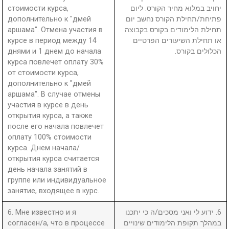
стоимости курса,
יחויב במלוא מחיר הקורס. ליום
дополнительно к "дмей
פתיחת/תחילת הקורס נחשב יום
аршама". Отмена участия в
תחילת הלימודים בקורס בקבוצה
курсе в период между 14
או תחילת השיעורים הפרטיים
днями и 1 днем до начала
הכלולים בקורס.
курса повлечет оплату 30%
от стоимости курса,
дополнительно к "дмей
аршама". В случае отмены
участия в курсе в день
открытия курса, а также
после его начала повлечет
оплату 100% стоимости
курса. Днем начала/
открытия курса считается
день начала занятий в
группе или индивидуальное
занятие, входящее в курс.
6. Мне известно и я
6. ידוע לי ואני מסכים/ה כי יתכנו
согласен/а, что в процессе
במהלך תקופת הלימודים שינויים