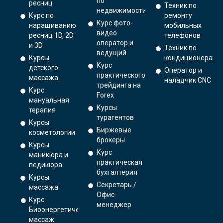
по
ресниц
Техник по
недвижимости
Курс по
ремонту
Курс фото-
наращиванию
мобильных
видео
ресниц 1D, 2D
телефонов
оператор и
и 3D
Техник по
ведущий
Курсы
кондиционерам
Курс
детского
Оператор и
практического
массажа
наладчик CNC
трейдинга на
Курс
Forex
мануальная
Курсы
терапия
турагентов
Курсы
Биржевые
косметологии
брокеры
Курсы
Курс
маникюра и
практическая
педикюра
бухгалтерия
Курсы
Секретарь /
массажа
Офис-
Курс
менеджер
Биоэнергетический
массаж