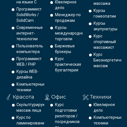
на языке С
Ювелирное
массажа
дело
Программист
Курсы
SolidWorks /
Менеджер по
гомеопатии
SolidCam
продажам
Курсы
Современные
Курсы
акупунктуры
интернет-
международной
Курс
технологии
торговли
спортивный
Пользователь
Биржевые
массажист
компьютера
брокеры
Курс
Программист
Курс
Биоэнергетическ
WEB / PHP
практическая
массаж
бухгалтерия
Курсы WEB-
дизайна
Компьютерные
техники
Красота
Офис
Техники
Скульптурирующий
Курс
Ювелирное
массаж лица
подготовки
дело
риэлторов /
Курс по
Компьютерные
посредников
ламинированию
техники