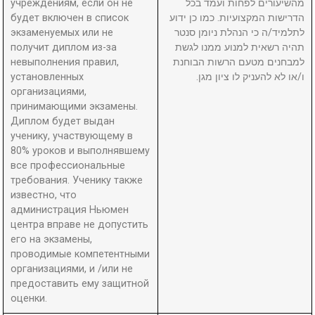
учреждениям, если он не
מהשיעורים לפחות ועמד בכל
будет включен в список
הדרישות המקצועיות. כמו כן ידוע
экзаменуемых или не
לתלמיד/ה כי הנהלת ניומן סנטר
получит диплом из-за
תהיה רשאית למנוע ממנו לגשת
невыполнения правил,
למבחנים מטעם הרשות הבוחנת
установленных
ו/או לא להעניק לו ציון מגן.
организациями,
принимающими экзамены.
Диплом будет выдан
ученику, участвующему в
80% уроков и выполнявшему
все профессиональные
требования. Ученику также
известно, что
администрация Ньюмен
центра вправе не допустить
его на экзамены,
проводимые компетентными
организациями, и /или не
предоставить ему защитной
оценки.