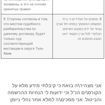
экзамены, и это на основе
принятых правил.
8. Стороны согласны в том,
8. מוסכם על הצדדים כי בית
что местом судебного
המשפט המוסמך במחוז תל אביב
разбирательства по
נבחר על ידם כמקום השיפוט
данному договору, будет
הבלעדי לכל עניין הקשור ו/או
только суд
הנובע מהסכם זה.
соответствующей
инстанции в округе Тель-
Авив.
אני מצהיר\ה בזאת כי קיבלתי מידע מלא על
הקורס\ים הנ"ל וכי ידועות לי הנחיות ההרשמה
והביטול. אני מסכים\ה למלא אחר נהלי ניומן