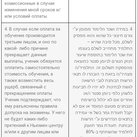
комиссионные в случае
изменения мной сроков и/
или условий оплаты.
4. В случае если оплата за
4. במידה ושכר הלימוד ממומן ע"י
обучение производится
גורם חיצוני כל שהוא והוא מפסיק
третьим лицом, и оно по
לשלם, מכל סיבה שהיא –
какой- либо причине
התלמיד מתחייב לשלם בעצמו
прекращает данные
את שכר הלימוד בתוספת שיעור
выплаты, ученик обязуется
הנזק הנגרם לניומן סנטר כתוצאה
оплатить самостоятельно
מהפסקת תשלום זה. התלמיד/ה
стоимость обучения, а
מצהיר/ה בזאת כי הובהרו לו תנאי
также возместить весь
הרשות הבוחנת לגבי הרשאה
ущерб, связанный с
לגשת לבחינות. לא יהיו לו תביעות
прекращением оплаты.
כלשהן כלפי ניומן סנטר ו/או
Ученик подтверждает, что
אחרים אם לא יכלול ברשימת
ему разъяснены правила
הנבחנים מטעם המוסד או אם לא
допуска на экзамены. У него
יקבל תעודת גמר בשל אי עמידה
не будет каких-либо
בתנאים הנדרשים ע"י הרשות
претензий к Ньюмен центру
הבוחנת. תעודת גמר תוענק
и/или к другим лицам или
לתלמיד שהשתתף ב-80%