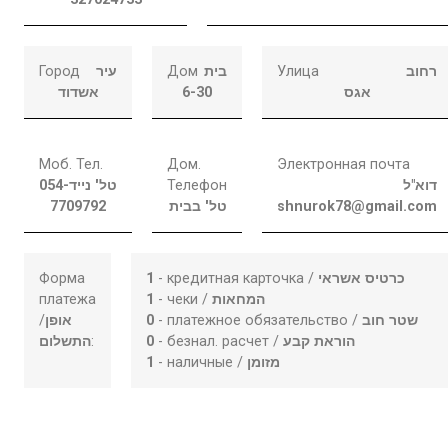
Город
עיר
Дом
בית
Улица
רחוב
אשדוד
6-30
אגס
Моб. Тел.
Дом.
Электронная почта
054-
טל' נייד
Телефон
דוא"ל
7709792
טל' בבית
shnurok78@gmail.com
Форма
1
- кредитная карточка /
כרטיס אשראי
платежа
1
- чеки /
המחאות
/
אופן
0
- платежное обязательство /
שטר חוב
התשלום
:
0
- безнал. расчет /
הוראת קבע
1
- наличные /
מזומן