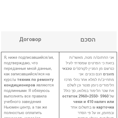
Договор
הסכם
Я, ниже подписавшийся/ая,
אני החתום/ה מטה, מאשר/ת
подтверждаю, что
בזאת כי הפרטים שמסרתי לעיל
переданные мной данные,
טכנאי
כנרשם מן המניין לקורס\ים
как записавшийся/яся на
הנם נכונים. אני
מזגנים
курс/ы
техник по ремонту
מתחייב/ת למלא אחר נהלי מרכז
кондиционеров
являются
הלימודים ניומן סנטר וכן לשלם
подлинными. Я обязуюсь
את שכר הלימוד במלואו, סך כולל
выполнять все правила
5960 остаток 2960=2550-
של
учебного заведения
чеки и 410 налич или
Ньюмен центр, а так же
₪ בתשלום אחד
карточка
полностью оплатить
ובמזומן, או על פי הסדר