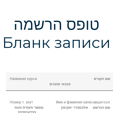
טופס הרשמה
Бланк записи
Название курса
שם הקורס
טכנאי מזגנים
Номер т. зеут
Имя и фамилия записавшегося
שם הנרשם
אלכסנדר
יאקימץ
מספר תעודת זהות
327024733