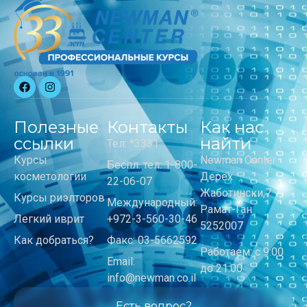
Полезные
Контакты
Как нас
ссылки
найти
Тел: *3331
Курсы
Newman Center
Беспл. тел: 1-800-
косметологии
Дерех
22-06-07
Жаботински,7
Курсы риэлторов
Международный:
Рамат-Ган
Легкий иврит
+972-3-560-30-46
5252007
Как добраться?
Факс: 03-5662592
Работаем: с 9:00
Email:
до 21:00
info@newman.co.il
Есть вопрос?