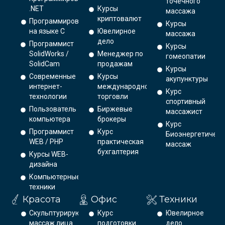
точечного
.NET
Курсы
массажа
криптовалют
Программирование
Курсы
на языке С
Ювелирное
массажа
дело
Программист
Курсы
SolidWorks /
Менеджер по
гомеопатии
SolidCam
продажам
Курсы
Современные
Курсы
акупунктуры
интернет-
международной
Курс
технологии
торговли
спортивный
Пользователь
Биржевые
массажист
компьютера
брокеры
Курс
Программист
Курс
Биоэнергетическ
WEB / PHP
практическая
массаж
бухгалтерия
Курсы WEB-
дизайна
Компьютерные
техники
Красота
Офис
Техники
Скульптурирующий
Курс
Ювелирное
массаж лица
подготовки
дело