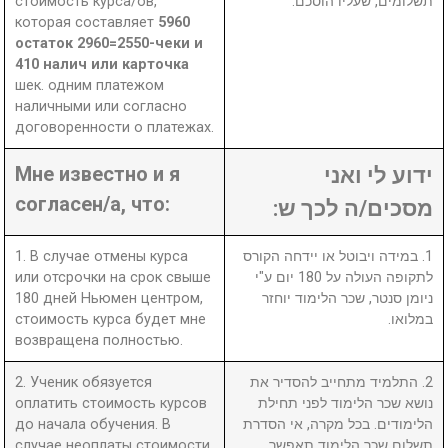
стоимость курса/ов,
תשלומים, שעליו הוסכם.
которая составляет
5960
остаток 2960=2550-чеки и
410 налич или карточка
шек. одним платежом
наличными или согласно
договоренности о платежах.
Мне известно и я
ידוע לי ואני
согласен/а, что:
מסכים/ה לכך ש:
1. В случае отмены курса
1. במידה ויבוטל או יידחה הקורס
или отсрочки на срок свыше
לתקופה העולה על 180 יום ע"י
180 дней Ньюмен центром,
ניומן סנטר, שכר הלימוד יוחזר
стоимость курса будет мне
במלואו.
возвращена полностью.
2. Ученик обязуется
2. התלמיד מתחייב להסדיר את
оплатить стоимость курсов
נושא שכר הלימוד לפני תחילת
до начала обучения. В
הלימודים. בכל מקרה, אי הסדרת
случае неоплаты стоимости
תשלום שכר הלימוד תאפשר