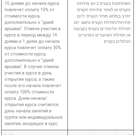
15 днями до начала курса
השתתפות בקורס ביום פתיחת
повлечет оплату 15% от
הקורס או לאחר פתיחת הקורס
стоимости курса,
יחויב במלוא מחיר הקורס. ליום
дополнительно к "дмей
פתיחת/תחילת הקורס נחשב יום
аршама". Отмена участия в
תחילת הלימודים בקורס בקבוצה
курсе в период между 14
או תחילת השיעורים הפרטיים
днями и 1 днем до начала
הכלולים בקורס.
курса повлечет оплату 30%
от стоимости курса,
дополнительно к "дмей
аршама". В случае отмены
участия в курсе в день
открытия курса, а также
после его начала повлечет
оплату 100% стоимости
курса. Днем начала/
открытия курса считается
день начала занятий в
группе или индивидуальное
занятие, входящее в курс.