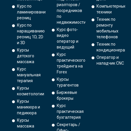
риэлторов /
Курс по
Компьютерные
посредников
ламинированию
техники
по
ресниц
Техник по
недвижимости
Курс по
ремонту
Курс фото-
наращиванию
мобильных
видео
ресниц 1D, 2D
телефонов
оператор и
и 3D
Техник по
ведущий
Курсы
кондиционерам
Курс
детского
Оператор и
практического
массажа
наладчик CNC
трейдинга на
Курс
Forex
мануальная
Курсы
терапия
турагентов
Курсы
Биржевые
косметологии
брокеры
Курсы
Курс
маникюра и
практическая
педикюра
бухгалтерия
Курсы
Секретарь /
массажа
Офис-