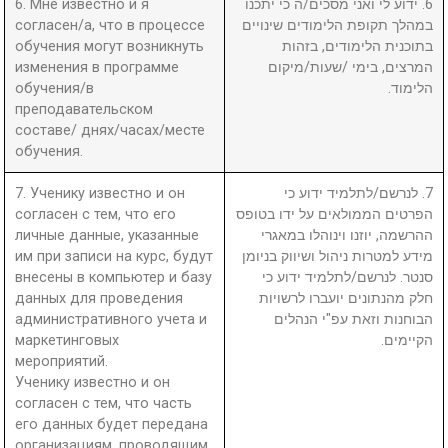
6. Мне известно и я
6. ידוע לי ואני מסכים/ה כי יתכנו
согласен/а, что в процессе
במהלך תקופת הלימודים שינויים
обучения могут возникнуть
בתוכנית הלימודים, בזהות
изменения в программе
המרצים, בימי /שעות/מיקום
обучения/в
הלימוד.
преподавательском
составе/ днях/часах/месте
обучения.
7. Ученику известно и он
7. לנרשם/לתלמיד ידוע כי
согласен с тем, что его
הפרטים הממולאים על ידו בטופס
личные данные, указанные
ההרשמה, יוזנו וינוהלו במאגרי
им при записи на курс, будут
מידע למטרות ניהול ושיווק בניומן
внесены в компьютер и базу
סנטר. לנרשם/לתלמיד ידוע כי
данных для проведения
חלק מהנתונים יועברו לרשויות
административного учета и
הבוחנות וזאת עפ"י הנהלים
маркетинговых
הקיימים.
мероприятий.
Ученику известно и он
согласен с тем, что часть
его данных будет передана
организациям, проводящим