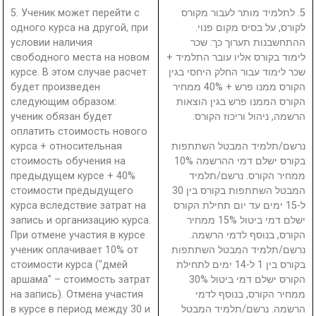
5. Ученик может перейти с
5. לתלמיד מותר לעבור מקורס
одного курса на другой, при
לקורס, על בסיס מקום פנוי.
условии наличия
ההתחשבנות תערוך כך: שכר
свободного места на новом
לימוד בקורס אליו עובר התלמיד +
курсе. В этом случае расчет
שכר לימוד עבור החלק היחסי בגין
будет произведен
הקורס ממנו פרש + 40% ממחיר
следующим образом:
הקורס הממנו פרש בגין הוצאות
ученик обязан будет
הרשמה, ניהול וריכוז הקורס.
оплатить стоимость нового
курса + относительная
נרשם/תלמיד המבטל השתתפות
стоимость обучения на
בקורס ישלם דמי ההרשמה 10%
предыдущем курсе + 40%
ממחיר הקורס. נרשם/תלמיד
стоимости предыдущего
המבטל השתתפות בקורס בין 30
курса вследствие затрат на
ל-15 ימים עד יום תחילת הקורס
запись и организацию курса.
ישלם דמי ביטול 15% ממחיר
При отмене участия в курсе
הקורס, בנוסף לדמי הרשמה.
ученик оплачивает 10% от
נרשם/תלמיד המבטל השתתפות
стоимости курса ("дмей
בקורס בין 1 ל-14 ימים לתחילת
аршама" – стоимость затрат
הקורס ישלם דמי ביטול 30%
на запись). Отмена участия
ממחיר הקורס, בנוסף לדמי
в курсе в период между 30 и
הרשמה. נרשם/תלמיד המבטל