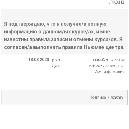
סנטר.
Я подтверждаю, что я получил/а полную
информацию о данном/ых курсе/ах, и мне
известны правила записи и отмены курса/ов. Я
согласен/а выполнять правила Ньюмен центра.
13.03.2023
:תאריך
אלכסנדר
שם פרטי
Дата
יאקימץ
ושם משפחה
Имя и фамилия
Подпись /
חתימה