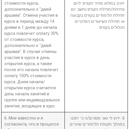
стоимости курса,
יחויב במלוא מחיר הקורס. ליום
дополнительно к "дмей
פתיחת/תחילת הקורס נחשב יום
аршама". Отмена участия в
תחילת הלימודים בקורס בקבוצה
курсе в период между 14
או תחילת השיעורים הפרטיים
днями и 1 днем до начала
הכלולים בקורס.
курса повлечет оплату 30%
от стоимости курса,
дополнительно к "дмей
аршама". В случае отмены
участия в курсе в день
открытия курса, а также
после его начала повлечет
оплату 100% стоимости
курса. Днем начала/
открытия курса считается
день начала занятий в
группе или индивидуальное
занятие, входящее в курс.
6. Мне известно и я
6. ידוע לי ואני מסכים/ה כי יתכנו
согласен/а, что в процессе
במהלך תקופת הלימודים שינויים