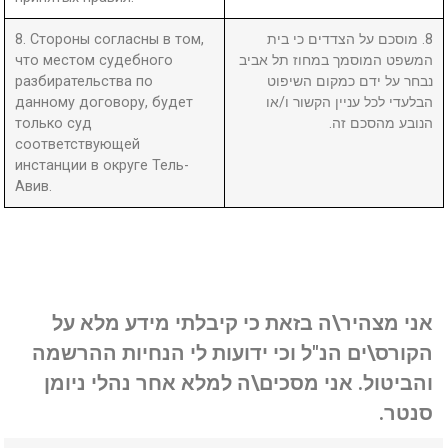
8. Стороны согласны в том,
8. מוסכם על הצדדים כי בית
что местом судебного
המשפט המוסמך במחוז תל אביב
разбирательства по
נבחר על ידם כמקום השיפוט
данному договору, будет
הבלעדי לכל עניין הקשור ו/או
только суд
הנובע מהסכם זה.
соответствующей
инстанции в округе Тель-
Авив.
אני מצהיר\ה בזאת כי קיבלתי מידע מלא על
הקורס\ים הנ"ל וכי ידועות לי הנחיות ההרשמה
והביטול. אני מסכים\ה למלא אחר נהלי ניומן
סנטר.