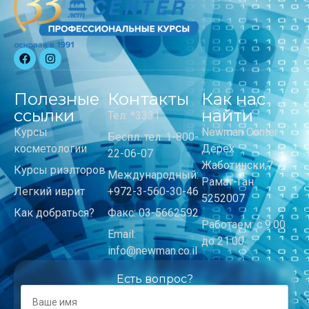
Полезные
Контакты
Как нас
ссылки
найти
Тел: *3331
Курсы
Newman Center
Беспл. тел: 1-800-
косметологии
Дерех
22-06-07
Жаботински,7
Курсы риэлторов
Международный:
Рамат-Ган
Легкий иврит
+972-3-560-30-46
5252007
Как добраться?
Факс: 03-5662592
Работаем: с 9:00
Email:
до 21:00
info@newman.co.il
Есть вопрос?