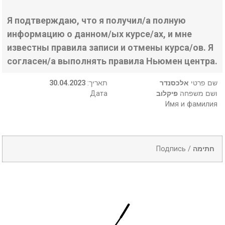
Я подтверждаю, что я получил/а полную
информацию о данном/ых курсе/ах, и мне
известны правила записи и отмены курса/ов. Я
согласен/а выполнять правила Ньюмен центра.
30.04.2023
:תאריך
אלכסנדר
שם פרטי
Дата
פיקלוב
ושם משפחה
Имя и фамилия
Подпись /
חתימה