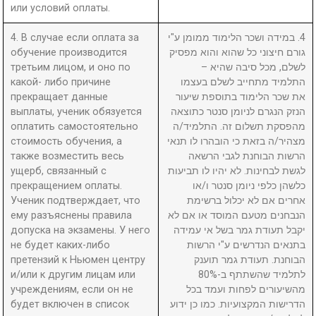
или условий оплаты.
4. В случае если оплата за
4. במידה ושכר הלימוד ממומן ע"י
обучение производится
גורם חיצוני כל שהוא והוא מפסיק
третьим лицом, и оно по
לשלם, מכל סיבה שהיא –
какой- либо причине
התלמיד מתחייב לשלם בעצמו
прекращает данные
את שכר הלימוד בתוספת שיעור
выплаты, ученик обязуется
הנזק הנגרם לניומן סנטר כתוצאה
оплатить самостоятельно
מהפסקת תשלום זה. התלמיד/ה
стоимость обучения, а
מצהיר/ה בזאת כי הובהרו לו תנאי
также возместить весь
הרשות הבוחנת לגבי הרשאה
ущерб, связанный с
לגשת לבחינות. לא יהיו לו תביעות
прекращением оплаты.
כלשהן כלפי ניומן סנטר ו/או
Ученик подтверждает, что
אחרים אם לא יכלול ברשימת
ему разъяснены правила
הנבחנים מטעם המוסד או אם לא
допуска на экзамены. У него
יקבל תעודת גמר בשל אי עמידה
не будет каких-либо
בתנאים הנדרשים ע"י הרשות
претензий к Ньюмен центру
הבוחנת. תעודת גמר תוענק
и/или к другим лицам или
לתלמיד שהשתתף ב-80%
учреждениям, если он не
מהשיעורים לפחות ועמד בכל
будет включен в список
הדרישות המקצועיות. כמו כן ידוע