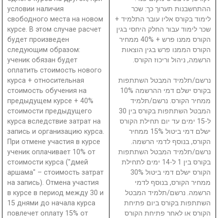
условии наличия
ההתחשבנות תערוך כך: שכר
свободного места на новом
לימוד בקורס אליו עובר התלמיד +
курсе. В этом случае расчет
שכר לימוד עבור החלק היחסי בגין
будет произведен
הקורס ממנו פרש + 40% ממחיר
следующим образом:
הקורס הממנו פרש בגין הוצאות
ученик обязан будет
הרשמה, ניהול וריכוז הקורס.
оплатить стоимость нового
курса + относительная
נרשם/תלמיד המבטל השתתפות
стоимость обучения на
בקורס ישלם דמי ההרשמה 10%
предыдущем курсе + 40%
ממחיר הקורס. נרשם/תלמיד
стоимости предыдущего
המבטל השתתפות בקורס בין 30
курса вследствие затрат на
ל-15 ימים עד יום תחילת הקורס
запись и организацию курса.
ישלם דמי ביטול 15% ממחיר
При отмене участия в курсе
הקורס, בנוסף לדמי הרשמה.
ученик оплачивает 10% от
נרשם/תלמיד המבטל השתתפות
стоимости курса ("дмей
בקורס בין 1 ל-14 ימים לתחילת
аршама" – стоимость затрат
הקורס ישלם דמי ביטול 30%
на запись). Отмена участия
ממחיר הקורס, בנוסף לדמי
в курсе в период между 30 и
הרשמה. נרשם/תלמיד המבטל
15 днями до начала курса
השתתפות בקורס ביום פתיחת
повлечет оплату 15% от
הקורס או לאחר פתיחת הקורס