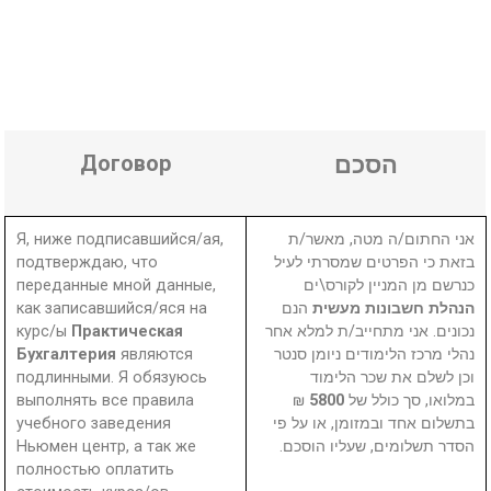
Договор
הסכם
Я, ниже подписавшийся/ая,
אני החתום/ה מטה, מאשר/ת
подтверждаю, что
בזאת כי הפרטים שמסרתי לעיל
переданные мной данные,
כנרשם מן המניין לקורס\ים
как записавшийся/яся на
הנם
הנהלת חשבונות מעשית
курс/ы
Практическая
נכונים. אני מתחייב/ת למלא אחר
Бухгалтерия
являются
נהלי מרכז הלימודים ניומן סנטר
подлинными. Я обязуюсь
וכן לשלם את שכר הלימוד
выполнять все правила
₪
5800
במלואו, סך כולל של
учебного заведения
בתשלום אחד ובמזומן, או על פי
Ньюмен центр, а так же
הסדר תשלומים, שעליו הוסכם.
полностью оплатить