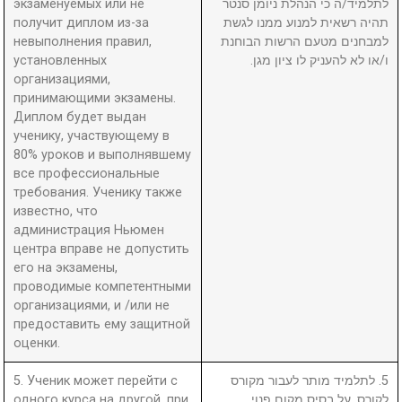
экзаменуемых или не
לתלמיד/ה כי הנהלת ניומן סנטר
получит диплом из-за
תהיה רשאית למנוע ממנו לגשת
невыполнения правил,
למבחנים מטעם הרשות הבוחנת
установленных
ו/או לא להעניק לו ציון מגן.
организациями,
принимающими экзамены.
Диплом будет выдан
ученику, участвующему в
80% уроков и выполнявшему
все профессиональные
требования. Ученику также
известно, что
администрация Ньюмен
центра вправе не допустить
его на экзамены,
проводимые компетентными
организациями, и /или не
предоставить ему защитной
оценки.
5. Ученик может перейти с
5. לתלמיד מותר לעבור מקורס
одного курса на другой, при
לקורס, על בסיס מקום פנוי.