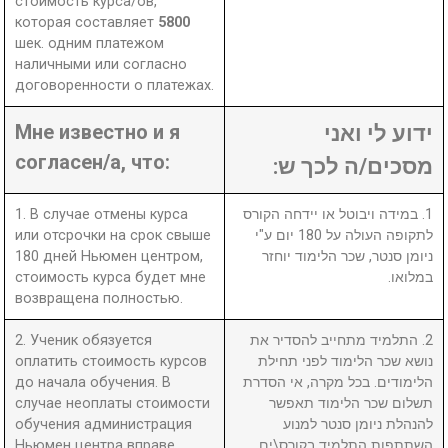
стоимость курса/ов,
которая составляет
5800
шек. одним платежом
наличными или согласно
договоренности о платежах.
Мне известно и я
ידוע לי ואני
согласен/а, что:
מסכים/ה לכך ש:
1. В случае отмены курса
1. במידה ויבוטל או יידחה הקורס
или отсрочки на срок свыше
לתקופה העולה על 180 יום ע"י
180 дней Ньюмен центром,
ניומן סנטר, שכר הלימוד יוחזר
стоимость курса будет мне
במלואו.
возвращена полностью.
2. Ученик обязуется
2. התלמיד מתחייב להסדיר את
оплатить стоимость курсов
נושא שכר הלימוד לפני תחילת
до начала обучения. В
הלימודים. בכל מקרה, אי הסדרת
случае неоплаты стоимости
תשלום שכר הלימוד תאפשר
обучения администрация
להנהלת ניומן סנטר למנוע
Ньюмен центра вправе
השתתפות התלמיד בקורס\ים