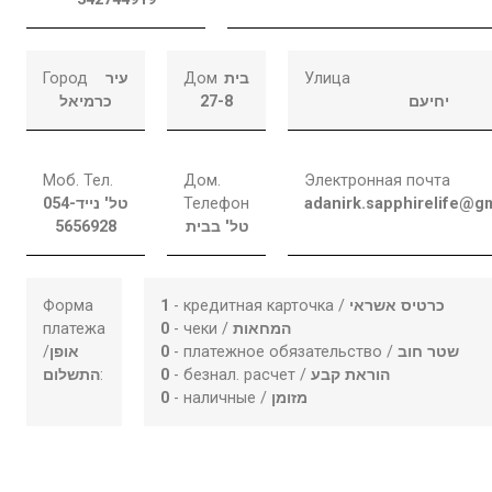
Город
עיר
Дом
בית
Улица
כרמיאל
27-8
יחיעם
Моб. Тел.
Дом.
Электронная почта
054-
טל' נייד
Телефон
adanirk.sapphirelife@g
5656928
טל' בבית
Форма
1
- кредитная карточка /
כרטיס אשראי
платежа
0
- чеки /
המחאות
/
אופן
0
- платежное обязательство /
שטר חוב
התשלום
:
0
- безнал. расчет /
הוראת קבע
0
- наличные /
מזומן