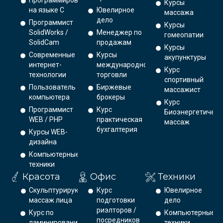
Программирование
Курсы
на языке С
Ювелирное
массажа
дело
Программист
Курсы
SolidWorks /
Менеджер по
гомеопатии
SolidCam
продажам
Курсы
Современные
Курсы
акупунктуры
интернет-
международной
Курс
технологии
торговли
спортивный
Пользователь
Биржевые
массажист
компьютера
брокеры
Курс
Программист
Курс
Биоэнергетическ
WEB / PHP
практическая
массаж
бухгалтерия
Курсы WEB-
дизайна
Компьютерные
техники
Красота
Офис
Техники
Скульптурирующий
Курс
Ювелирное
массаж лица
подготовки
дело
риэлторов /
Курс по
Компьютерные
посредников
ламинированию
техники