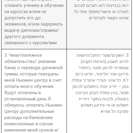
отказать ученику в обучении
ו/או בבחינות ו/או תגרום לעיכוב
на курсе/ах и/или не
תעודה או אישור/מסמך אחר כל
допустить его до
שהוא הקשור לקורס\ים.
экзаменов, и/или задержать
выдачу диплома/справки/
другого документа
связанного с курсом/ами.
3. Чеки/платежное
3. השקים/שטרי החוב/הרשאה
обязательство/ указание
לחיוב חשבון (הוראת הקבע)
банку о переводе денежной
שמסרתי לניומן סנטר, כהסדר
суммы, которые переданы
פירעון שכר הלימוד, יפרעו ביום
мной Ньюмен центру в счет
ז"פ. כל שינוי מצידי שיצריך עמלת
оплаты моего обучения
בנק – יחייב אותי בתשלום לניומן
будут оплачены в
סנטר, בגין עמלת הבנק הכרוכה
установленный день Я
בפעולה, לרבות במקרי דחיית
обязуюсь оплатить Ньюмен
תשלום או אי-פירעון תשלום
Центру дополнительные
מסיבה כל שהיא.
расходы на банковские
комиссионные в случае
изменения мной сроков и/