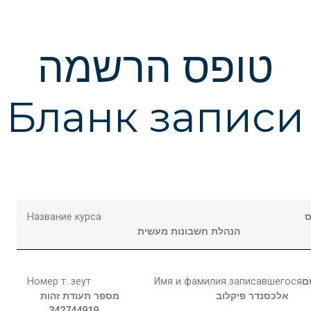
טופס הרשמה
Бланк записи
Название курса
ס
הנהלת חשבונות מעשית
Номер т. зеут
Имя и фамилия записавшегося
ם
אלכסנדר
פיקלוב
מספר תעודת זהות
342744919