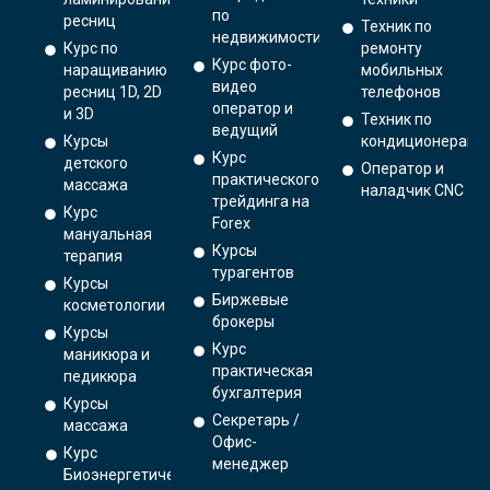
по
ресниц
Техник по
недвижимости
Курс по
ремонту
Курс фото-
наращиванию
мобильных
видео
ресниц 1D, 2D
телефонов
оператор и
и 3D
Техник по
ведущий
Курсы
кондиционерам
Курс
детского
Оператор и
практического
массажа
наладчик CNC
трейдинга на
Курс
Forex
мануальная
Курсы
терапия
турагентов
Курсы
Биржевые
косметологии
брокеры
Курсы
Курс
маникюра и
практическая
педикюра
бухгалтерия
Курсы
Секретарь /
массажа
Офис-
Курс
менеджер
Биоэнергетический