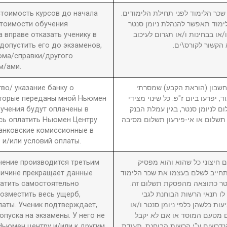
 стоимость курсов до начала
2. ר הלימוד לפני תחילת הלימודים
стоимости обучения
מוד תאפשר להנהלת ניומן סנטר
вправе отказать ученику в
ו בבחינות ו/או תגרום לעיכוב
 допустить его до экзаменов,
 הקשור לקורס\ים
ома/справки/другого
м/ами.
во/ указание банку о
3. ון (הוראת הקבע) שמסרתי
оторые переданы мной Ньюмен
, יפרעו ביום ז"פ. כל שינוי מצידי
бучения будут оплачены в
ם לניומן סנטר, בגין עמלת הבנק
сь оплатить Ньюмен Центру
תשלום או אי-פירעון תשלום מסיבה
анковские комиссионные в
 и/или условий оплаты.
учение производится третьим
4. יצוני כל שהוא והוא מפסיק
причине прекращает данные
חייב לשלם בעצמו את שכר הלימוד
латить самостоятельно
סנטר כתוצאה מהפסקת תשלום זה
возместить весь ущерб,
לו תנאי הרשות הבוחנת לגבי
латы. Ученик подтверждает,
עות כלשהן כלפי ניומן סנטר ו/או
пуска на экзамены. У него не
ם מטעם המוסד או אם לא יקבל
Ньюмен центру и/или к другим
דרשים ע"י הרשות הבוחנת. תעודת