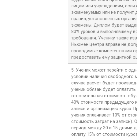
лицам или учреждениям, если 
экзаменуемых или не получит 
правил, установленных орган
экзамены. Диплом будет выдан
80% уроков и выполнявшему в
требования. Ученику также из
Ньюмен центра вправе не допу
проводимые компетентными орг
предоставить ему защитной оц
5. Ученик может перейти с одн
условии наличия свободного м
случае расчет будет произве
ученик обязан будет оплатить
относительная стоимость обу
40% стоимости предыдущего к
запись и организацию курса. П
ученик оплачивает 10% от сто
стоимость затрат на запись). 
период между 30 и 15 днями д
оплату 15% от стоимости курс