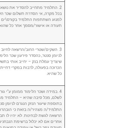
התלמיד מתחייב להסדיר את נושא שכ.
בכל מקרה, אי הסדרת תשלום שכר הלי
למנוע השתתפות התלמיד בקורס\ים ו/א
תעודה או אישור/מסמך אחר כל שהוא.
השקים/שטרי החוב/הרשאה לחיוב חשב
לניומן סנטר, כהסדר פירעון שכר הלימוד
שיצריך עמלת בנק – יחייב אותי בתשלו
הכרוכה בפעולה, לרבות במקרי דחיית 
כל שהיא.
במידה ושכר הלימוד ממומן ע"י גורם ח
לשלם, מכל סיבה שהיא – התלמיד מת
בתוספת שיעור הנזק הנגרם לניומן .
התלמיד/ה מצהיר/ה בזאת כי הובהרו 
הרשאה לגשת לבחינות. לא יהיו לו תבי
אחרים אם לא יכלול ברשימת הנבחני
תעודת גמר בשל אי עמידה בתנאים הנ