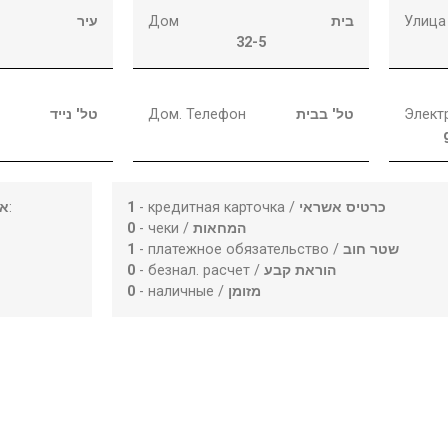
עיר
Дом
בית
Улица
32-5
טל' נייד
Дом. Телефон
טל' בבית
Элект
או
:
1
- кредитная карточка /
כרטיס אשראי
0
- чеки /
המחאות
1
- платежное обязательство /
שטר חוב
0
- безнал. расчет /
הוראת קבע
0
- наличные /
מזומן