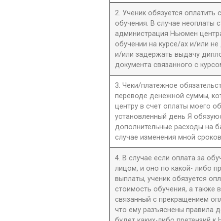
2. Ученик обязуется оплатить
обучения. В случае неоплаты 
администрация Ньюмен центра 
обучении на курсе/ах и/или не
и/или задержать выдачу дипл
документа связанного с курсо
3. Чеки/платежное обязательст
переводе денежной суммы, к
центру в счет оплаты моего о
установленный день Я обязую
дополнительные расходы на б
случае изменения мной сроков
4. В случае если оплата за об
лицом, и оно по какой- либо 
выплаты, ученик обязуется оп
стоимость обучения, а также 
связанный с прекращением оп
что ему разъяснены правила до
будет каких-либо претензий к 