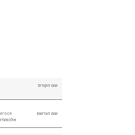
שם הקורס
егося
שם הנרשם
אלכסנדר