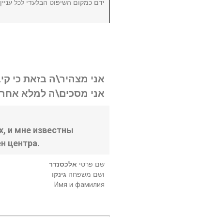
ידם כמקום השיפוט הבלעדי לכל עניי.
אני מצהיר\ה בזאת כי קי.
אני מסכים\ה למלא אחר .
, и мне известны
н центра.
שם פרטי
אלכסנדר
ושם משפחה
גינקו
Имя и фамилия