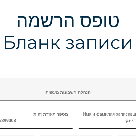
טופס הרשמה
Бланк записи
הנהלת חשבונות מעשית
מספר תעודת זהות
Имя и фамилия записавш
6899008
גינקו