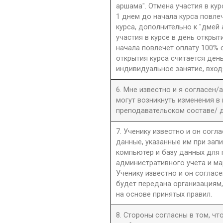
аршама". Отмена участия в ку
1 днем до начала курса повле
курса, дополнительно к "дмей
участия в курсе в день открыти
начала повлечет оплату 100% 
открытия курса считается день
индивидуальное занятие, вход
6. Мне известно и я согласен/
могут возникнуть изменения в
преподавательском составе/ д
7. Ученику известно и он согла
данные, указанные им при запи
компьютер и базу данных для
административного учета и ма
Ученику известно и он согласе
будет передана организациям,
на основе принятых правил.
8. Стороны согласны в том, ч