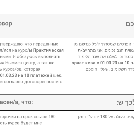
овор
ם
одтверждаю, что переданные
 הפרטים שמסרתי לעיל כנרשם מן
я/яся на курс/ы
Практическая
הנם נכונים. אני מתחייב/ת
עשית
ными. Я обязуюсь выполнять
 סנטר וכן לשלם את שכר הלימוד
ия Ньюмен центр, а так же
 курса/ов, которая
₪ ר תשלומים, שעליו הוסכם
 01.03.23 на 10 платежей
шек.
и согласно договоренности о
асен/а, что:
לכך ש
отсрочки на срок свыше 180
1. במידה ויבוטל או יידחה הקורס לתקופה העולה על 180 יום ע"י ניומן
сть курса будет мне