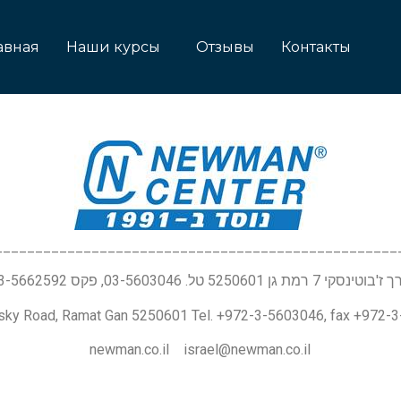
авная
Наши курсы
Отзывы
Контакты
__________________________________________________
טינסקי 7 רמת גן 5250601 טל. 03-5603046, פקס 03-5662592
nsky Road, Ramat Gan 5250601 Tel. +972-3-5603046, fax +972-
newman.co.il israel@newman.co.il