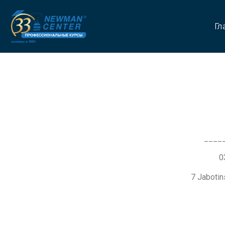
Гл
____
7 Jaboti