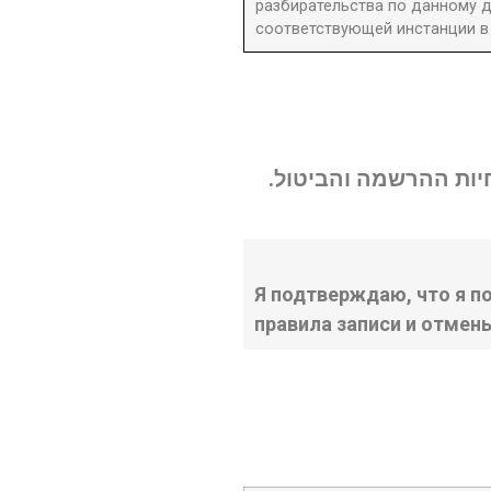
разбирательства по данному д
соответствующей инстанции в 
נחיות ההרשמה והביטול
Я подтверждаю, что я п
правила записи и отмен