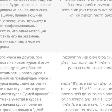
он не будет включен в список
גמר תוענק לתלמיד שהשתתף ב-80% מהשיעורים לפחות ועמד בכל
диплом из-за невыполнения
מיד/ה כי הנהלת ניומן סנטר תהיה
изациями, принимающими
טעם הרשות הבוחנת ו/או לא
 ученику, участвующему в
се профессиональные
вестно, что администрация
стить его на экзамены,
анизациями, и /или не
енки.
ого курса на другой, при
5. ל בסיס מקום פנוי. ההתחשבנות
еста на новом курсе. В этом
בר התלמיד + שכר לימוד עבור החלק
ден следующим образом:
סי בגין הקורס ממנו פרש + 40% ממחיר הקורס הממנו פרש בגין
 стоимость нового курса +
чения на предыдущем курсе +
урса вследствие затрат на
נרשם/תלמיד המבטל השתתפות בקורס ישלם דמי ההרשמה 10% ממחיר
ри отмене участия в курсе
הקורס. נרשם/תלמיד המבטל השתתפות בקורס בין 30 ל-15 ימים עד יום
имости курса ("дмей аршама" –
ילת הקורס ישלם דמי ביטול 15% ממחיר הקורס, בנוסף לדמי הרשמה
Отмена участия в курсе в
נרשם/תלמיד המבטל השתתפות בקורס בין 1 ל-14 ימים לתחילת הקורס
о начала курса повлечет
ממחיר הקורס, בנוסף לדמי הרשמה. נרשם/תלמיד
а, дополнительно к "дмей
 הקורס או לאחר פתיחת הקורס