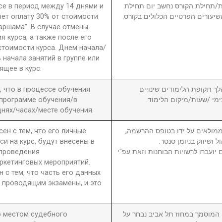
рсе в период между 14 днями и
חת/תחילת הקורס נחשב יום תחילת
чет оплату 30% от стоимости
שיעורים הפרטיים הכלולים בקורס
 аршама". В случае отмены
я курса, а также после его
стоимости курса. Днем начала/
 начала занятий в группе или
ящее в курс.
а, что в процессе обучения
6. ך תקופת הלימודים שינויים
 программе обучения/в
בימי /שעות/מיקום הלימוד
нях/часах/месте обучения.
сен с тем, что его личные
7. מולאים על ידו בטופס ההרשמה
си на курс, будут внесены в
ול ושיווק בניומן סנטר
 проведения
יועברו לרשויות הבוחנות וזאת עפ"י
ркетинговых мероприятий.
н с тем, что часть его данных
 проводящим экзамены, и это
то местом судебного
8. וסמך במחוז תל אביב נבחר על