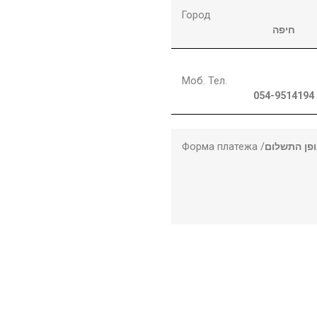
Город
חיפה
Моб. Тел.
054-9514194
Форма платежа /
פן התשלום