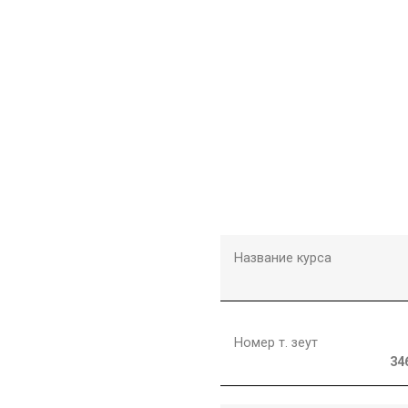
Название курса
Номер т. зеут
34