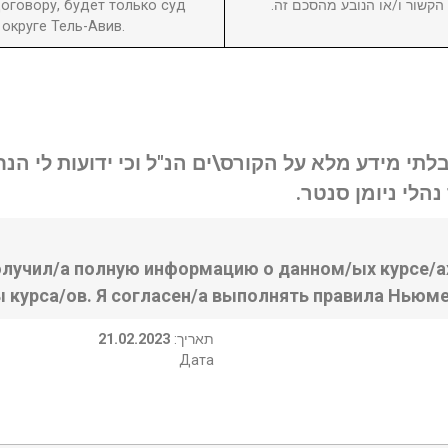
оговору, будет только суд
ן הקשור ו/או הנובע מהסכם זה
округе Тель-Авив.
בלתי מידע מלא על הקורס\ים הנ"ל וכי ידועות לי ה
נהלי ניומן סנטר
олучил/а полную информацию о данном/ых курсе/ах
ы курса/ов. Я согласен/а выполнять правила Ньюме
21.02.2023
:תאריך
Дата