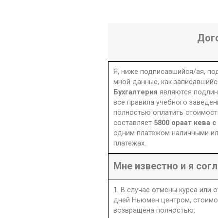
Дог
Я, ниже подписавшийся/ая, п
мной данные, как записавшийс
Бухгалтерия
являются подлин
все правила учебного заведен
полностью оплатить стоимость
составляет
5800 ораат кева с
одним платежом наличными ил
платежах.
Мне известно и я согл
1. В случае отмены курса или 
дней Ньюмен центром, стоимо
возвращена полностью.