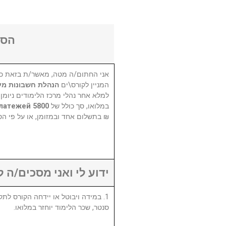
הסכ
אני החתום/ה מטה, מאשר/ת בזאת כי
המניין לקורס\ים
הנהלת חשבונות מ
למלא אחר נהלי מרכז הלימודים ניומן
5800 ораат кева с 01.03.23 на 10 платежей
במלואו, סך כולל של
בתשלום אחד ובמזומן, או על פי הסד.
ידוע לי ואני מסכים/ה :
סנטר, שכר הלימוד יוחזר במלואו.