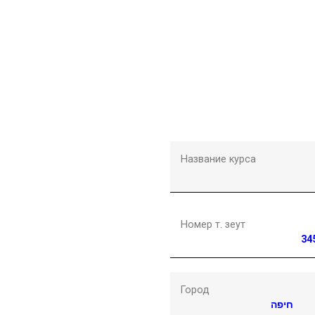
Название курса
Номер т. зеут
34
Город
חיפה