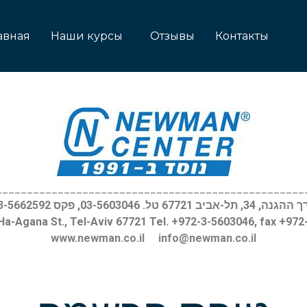
авная
Наши курсы
Отзывы
Контакты
__________________________________________________
, 34, תל-אביב 67721 טל. 03-5603046, פקס 03-5662592
Ha-Agana St., Tel-Aviv 67721 Tel. +972-3-5603046, fax +97
www.newman.co.il
info@newman.co.il