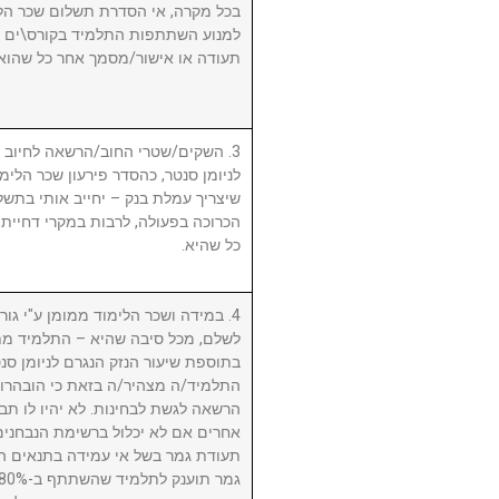
בכל מקרה, אי הסדרת תשלום שכר הלי
למנוע השתתפות התלמיד בקורס\ים ו/א
תעודה או אישור/מסמך אחר כל שהוא.
השקים/שטרי החוב/הרשאה לחיוב חשב
לניומן סנטר, כהסדר פירעון שכר הלימוד
שיצריך עמלת בנק – יחייב אותי בתשלו
הכרוכה בפעולה, לרבות במקרי דחיית 
כל שהיא.
במידה ושכר הלימוד ממומן ע"י גורם ח
לשלם, מכל סיבה שהיא – התלמיד מת
בתוספת שיעור הנזק הנגרם לניומן .
התלמיד/ה מצהיר/ה בזאת כי הובהרו 
הרשאה לגשת לבחינות. לא יהיו לו תבי
אחרים אם לא יכלול ברשימת הנבחני
תעודת גמר בשל אי עמידה בתנאים הנ