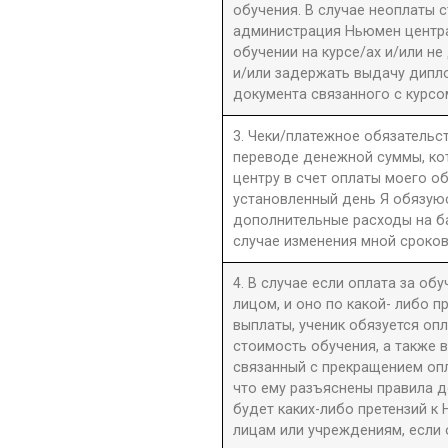
обучения. В случае неоплаты 
администрация Ньюмен центра 
обучении на курсе/ах и/или не
и/или задержать выдачу дипл
документа связанного с курсо
3. Чеки/платежное обязательст
переводе денежной суммы, к
центру в счет оплаты моего о
установленный день Я обязую
дополнительные расходы на б
случае изменения мной сроков
4. В случае если оплата за об
лицом, и оно по какой- либо 
выплаты, ученик обязуется оп
стоимость обучения, а также 
связанный с прекращением оп
что ему разъяснены правила до
будет каких-либо претензий к 
лицам или учреждениям, если 