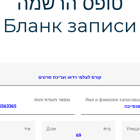
טופס הרשמה
Бланк записи
קורס לצלמי וידאו ועריכת סרטים
מספר תעודת זהות
Имя и фамилия записавш
5563365
נסייבה
עיר
Дом
בית
Улица
69