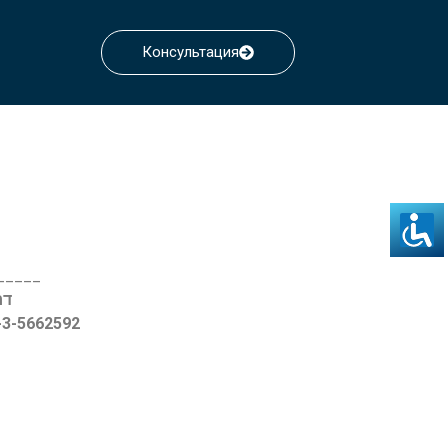
Консультация
_____
דרך ההגנה
2-3-5662592