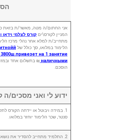
הסכ
אני החתום/ה מטה, מאשר/ת בזאת כי
המניין לקורס\ים
קורס לצלמי וידאו 
מתחייב/ת למלא אחר נהלי מרכז הלימו
дитнойй
הלימוד במלואו, סך כולל של
 3800ш.привезет на 1 занятие
בתשלום אחד ובמזומן,
наличными
הוסכם.
ידוע לי ואני מסכים/ה :
סנטר, שכר הלימוד יוחזר במלואו.
התלמיד מתחייב להסדיר את נושא שכ.