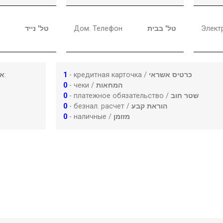
טל' נייד
Дом. Телефон
טל' בבית
Элект
או
:
1
- кредитная карточка /
כרטיס אשראי
0
- чеки /
המחאות
0
- платежное обязательство /
שטר חוב
0
- безнал. расчет /
הוראת קבע
0
- наличные /
מזומן