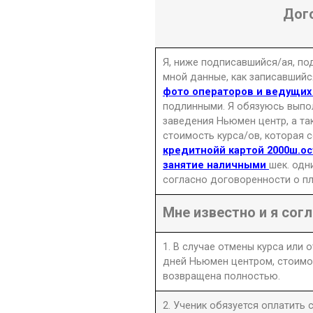
Дог
Я, ниже подписавшийся/ая, п
мной данные, как записавшийс
фото операторов и ведущи
подлинными. Я обязуюсь выпо
заведения Ньюмен центр, а та
стоимость курса/ов, которая 
кредитнойй картой 2000ш.ос
занятие наличными
шек. одн
согласно договоренности о пл
Мне известно и я согл
1. В случае отмены курса или 
дней Ньюмен центром, стоимо
возвращена полностью.
2. Ученик обязуется оплатить