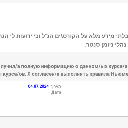
בלתי מידע מלא על הקורס\ים הנ"ל וכי ידועות לי ה
נהלי ניומן סנטר
олучил/а полную информацию о данном/ых курсе/ах
ы курса/ов. Я согласен/а выполнять правила Ньюме
04.07.2024
:תאריך
Дата