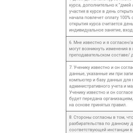
курса, дополнительно к "дмей
участия в курсе в день открыти
начала повлечет оплату 100% 
открытия курса считается день
индивидуальное занятие, вход
6. Мне известно и я согласен/
могут возникнуть изменения в
преподавательском составе/ д
7. Ученику известно и он согла
данные, указанные им при запи
компьютер и базу данных для
административного учета и ма
Ученику известно и он согласе
будет передана организациям,
на основе принятых правил.
8. Стороны согласны в том, ч
разбирательства по данному д
соответствующей инстанции в 