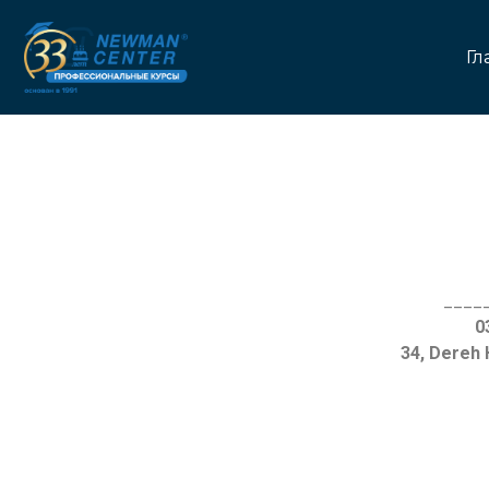
Гл
____
34, Dereh 