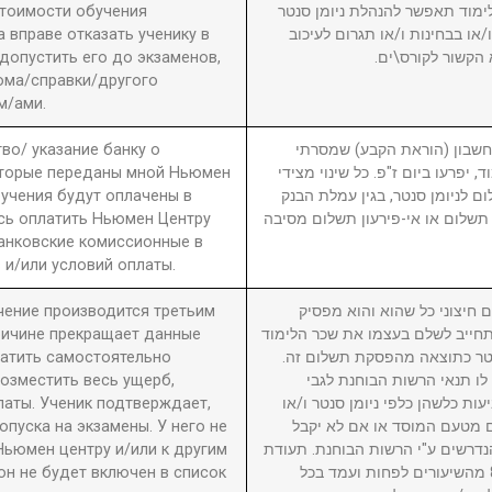
стоимости обучения
מוד תאפשר להנהלת ניומן סנטר
вправе отказать ученику в
ו בבחינות ו/או תגרום לעיכוב
 допустить его до экзаменов,
 הקשור לקורס\ים
ома/справки/другого
м/ами.
во/ указание банку о
3. ון (הוראת הקבע) שמסרתי
оторые переданы мной Ньюмен
, יפרעו ביום ז"פ. כל שינוי מצידי
бучения будут оплачены в
ם לניומן סנטר, בגין עמלת הבנק
сь оплатить Ньюмен Центру
תשלום או אי-פירעון תשלום מסיבה
анковские комиссионные в
 и/или условий оплаты.
учение производится третьим
4. יצוני כל שהוא והוא מפסיק
причине прекращает данные
חייב לשלם בעצמו את שכר הלימוד
латить самостоятельно
סנטר כתוצאה מהפסקת תשלום זה
возместить весь ущерб,
לו תנאי הרשות הבוחנת לגבי
латы. Ученик подтверждает,
עות כלשהן כלפי ניומן סנטר ו/או
пуска на экзамены. У него не
ם מטעם המוסד או אם לא יקבל
Ньюмен центру и/или к другим
דרשים ע"י הרשות הבוחנת. תעודת
он не будет включен в список
גמר תוענק לתלמיד שהשתתף ב-80% מהשיעורים לפחות ועמד בכל