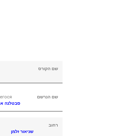
שם הקורס
егося
שם הנרשם
סבטלנה
אפ
רחוב
שניאור זלמן