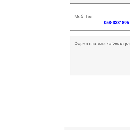
Моб. Тел.
053-3331895
Форма платежа /
פן התשלום