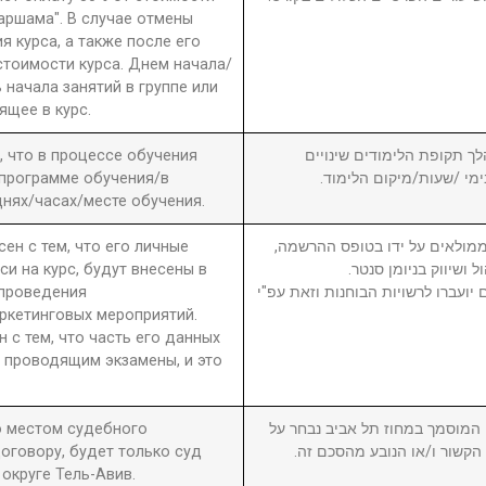
 аршама". В случае отмены
я курса, а также после его
стоимости курса. Днем начала/
 начала занятий в группе или
ящее в курс.
а, что в процессе обучения
6. ך תקופת הלימודים שינויים
 программе обучения/в
בימי /שעות/מיקום הלימוד
нях/часах/месте обучения.
сен с тем, что его личные
7. מולאים על ידו בטופס ההרשמה
си на курс, будут внесены в
ול ושיווק בניומן סנטר
 проведения
יועברו לרשויות הבוחנות וזאת עפ"י
ркетинговых мероприятий.
н с тем, что часть его данных
 проводящим экзамены, и это
то местом судебного
8. וסמך במחוז תל אביב נבחר על
оговору, будет только суд
ן הקשור ו/או הנובע מהסכם זה
округе Тель-Авив.