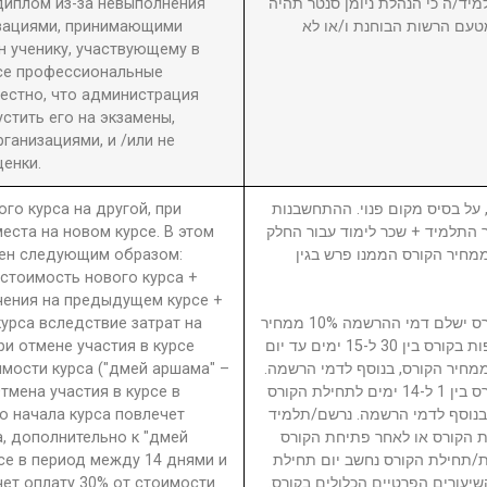
диплом из-за невыполнения
מיד/ה כי הנהלת ניומן סנטר תהיה
изациями, принимающими
טעם הרשות הבוחנת ו/או לא
 ученику, участвующему в
се профессиональные
вестно, что администрация
стить его на экзамены,
анизациями, и /или не
енки.
ого курса на другой, при
5. ל בסיס מקום פנוי. ההתחשבנות
еста на новом курсе. В этом
בר התלמיד + שכר לימוד עבור החלק
ден следующим образом:
סי בגין הקורס ממנו פרש + 40% ממחיר הקורס הממנו פרש בגין
 стоимость нового курса +
чения на предыдущем курсе +
урса вследствие затрат на
נרשם/תלמיד המבטל השתתפות בקורס ישלם דמי ההרשמה 10% ממחיר
ри отмене участия в курсе
הקורס. נרשם/תלמיד המבטל השתתפות בקורס בין 30 ל-15 ימים עד יום
имости курса ("дмей аршама" –
ילת הקורס ישלם דמי ביטול 15% ממחיר הקורס, בנוסף לדמי הרשמה
Отмена участия в курсе в
נרשם/תלמיד המבטל השתתפות בקורס בין 1 ל-14 ימים לתחילת הקורס
о начала курса повлечет
ממחיר הקורס, בנוסף לדמי הרשמה. נרשם/תלמיד
а, дополнительно к "дмей
 הקורס או לאחר פתיחת הקורס
рсе в период между 14 днями и
חת/תחילת הקורס נחשב יום תחילת
чет оплату 30% от стоимости
שיעורים הפרטיים הכלולים בקורס