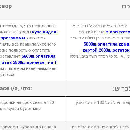
овор
ם
одтверждаю, что переданные
 הפרטים שמסרתי לעיל כנרשם מן
я/яся на курс/ы
курс видео-
הנם נכונים. אני
ועריכת סרטים
х программы
являются
דים ניומן סנטר וכן לשלם את שכר
лнять все правила учебного
5800ш.оплатила кре
к же полностью оплатить
картой 2000ш.остаток
составляет
5800ш.оплатила
₪  או על פי הסדר תשלומים, שעליו
таток 3800ш.привезет на 1
им платежом наличными или
атежах.
асен/а, что:
לכך ש
отсрочки на срок свыше 180
1. במידה ויבוטל או יידחה הקורס לתקופה העולה על 180 יום ע"י ניומן
сть курса будет мне
 стоимость курсов до начала
2. ר הלימוד לפני תחילת הלימודים