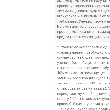
экзаменуемых или не получит 
правил, установленных орган
экзамены. Диплом будет выдан
80% уроков и выполнявшему в
требования. Ученику также из
Ньюмен центра вправе не допу
проводимые компетентными орг
предоставить ему защитной оц
5. Ученик может перейти с одн
условии наличия свободного м
случае расчет будет произве
ученик обязан будет оплатить
относительная стоимость обу
40% стоимости предыдущего к
запись и организацию курса. П
ученик оплачивает 10% от сто
стоимость затрат на запись). 
период между 30 и 15 днями д
оплату 15% от стоимости курс
аршама". Отмена участия в ку
1 днем до начала курса повле