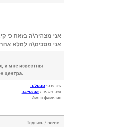
אני מצהיר\ה בזאת כי קי.
אני מסכים\ה למלא אחר .
, и мне известны
н центра.
שם פרטי
סבטלנה
ושם משפחה
אפנסייבה
Имя и фамилия
Подпись /
חתימה