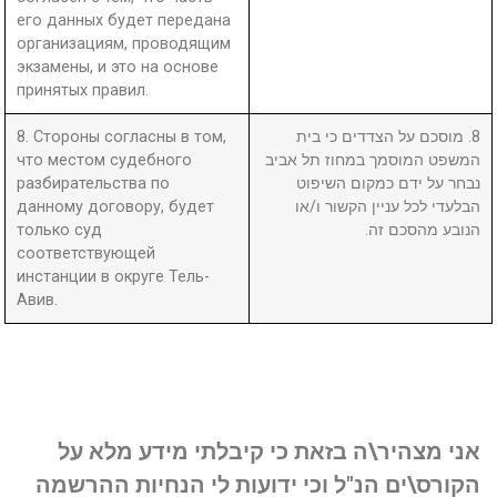
его данных будет передана
организациям, проводящим
экзамены, и это на основе
принятых правил.
8. Стороны согласны в том,
8. מוסכם על הצדדים כי בית
что местом судебного
המשפט המוסמך במחוז תל אביב
разбирательства по
נבחר על ידם כמקום השיפוט
данному договору, будет
הבלעדי לכל עניין הקשור ו/או
только суд
הנובע מהסכם זה.
соответствующей
инстанции в округе Тель-
Авив.
אני מצהיר\ה בזאת כי קיבלתי מידע מלא על
הקורס\ים הנ"ל וכי ידועות לי הנחיות ההרשמה