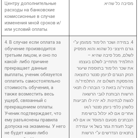
Центру дополнительные
מסיבה כל שהיא.
расходы на банковские
комиссионные в случае
изменения мной сроков и/
или условий оплаты.
4. В случае если оплата за
4. במידה ושכר הלימוד ממומן ע"י
обучение производится
גורם חיצוני כל שהוא והוא מפסיק
третьим лицом, и оно по
לשלם, מכל סיבה שהיא –
какой- либо причине
התלמיד מתחייב לשלם בעצמו
прекращает данные
את שכר הלימוד בתוספת שיעור
выплаты, ученик обязуется
הנזק הנגרם לניומן סנטר כתוצאה
оплатить самостоятельно
מהפסקת תשלום זה. התלמיד/ה
стоимость обучения, а
מצהיר/ה בזאת כי הובהרו לו תנאי
также возместить весь
הרשות הבוחנת לגבי הרשאה
ущерб, связанный с
לגשת לבחינות. לא יהיו לו תביעות
прекращением оплаты.
כלשהן כלפי ניומן סנטר ו/או
Ученик подтверждает, что
אחרים אם לא יכלול ברשימת
ему разъяснены правила
הנבחנים מטעם המוסד או אם לא
допуска на экзамены. У него
יקבל תעודת גמר בשל אי עמידה
не будет каких-либо
בתנאים הנדרשים ע"י הרשות