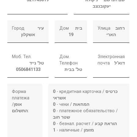
יעקובנצב
Город
עיר
Дом
בית
Улица
רחוב
אשקלון
19
הארי
Моб. Тел.
Дом.
Электронная
טל' נייד
Телефон
почта
דוא"ל
0506841133
טל' בבית
Форма
0
- кредитная карточка /
כרטיס
платежа
אשראי
/
אופן
0
- чеки /
המחאות
התשלום
:
0
- платежное обязательство /
שטר חוב
0
- безнал. расчет /
הוראת קבע
1
- наличные /
מזומן