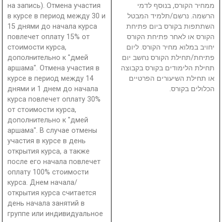
на запись). Отмена участия
ממחיר הקורס, בנוסף לדמי
в курсе в период между 30 и
הרשמה. נרשם/תלמיד המבטל
15 днями до начала курса
השתתפות בקורס ביום פתיחת
повлечет оплату 15% от
הקורס או לאחר פתיחת הקורס
стоимости курса,
יחויב במלוא מחיר הקורס. ליום
дополнительно к "дмей
פתיחת/תחילת הקורס נחשב יום
аршама". Отмена участия в
תחילת הלימודים בקורס בקבוצה
курсе в период между 14
או תחילת השיעורים הפרטיים
днями и 1 днем до начала
הכלולים בקורס.
курса повлечет оплату 30%
от стоимости курса,
дополнительно к "дмей
аршама". В случае отмены
участия в курсе в день
открытия курса, а также
после его начала повлечет
оплату 100% стоимости
курса. Днем начала/
открытия курса считается
день начала занятий в
группе или индивидуальное