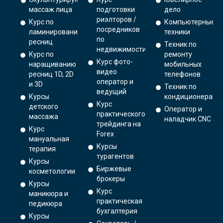
массаж лица
подготовки
дело
риэлторов /
Курс по
Компьютерные
посредников
ламинированию
техники
по
ресниц
Техник по
недвижимости
Курс по
ремонту
Курс фото-
наращиванию
мобильных
видео
ресниц 1D, 2D
телефонов
оператор и
и 3D
Техник по
ведущий
Курсы
кондиционерам
Курс
детского
Оператор и
практического
массажа
наладчик CNC
трейдинга на
Курс
Forex
мануальная
Курсы
терапия
турагентов
Курсы
Биржевые
косметологии
брокеры
Курсы
Курс
маникюра и
практическая
педикюра
бухгалтерия
Курсы