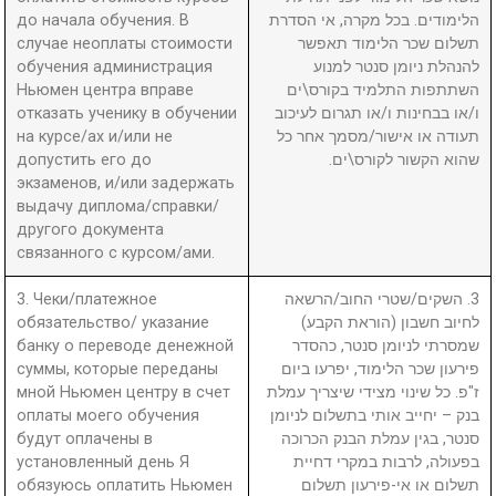
до начала обучения. В
הלימודים. בכל מקרה, אי הסדרת
случае неоплаты стоимости
תשלום שכר הלימוד תאפשר
обучения администрация
להנהלת ניומן סנטר למנוע
Ньюмен центра вправе
השתתפות התלמיד בקורס\ים
отказать ученику в обучении
ו/או בבחינות ו/או תגרום לעיכוב
на курсе/ах и/или не
תעודה או אישור/מסמך אחר כל
допустить его до
שהוא הקשור לקורס\ים.
экзаменов, и/или задержать
выдачу диплома/справки/
другого документа
связанного с курсом/ами.
3. Чеки/платежное
3. השקים/שטרי החוב/הרשאה
обязательство/ указание
לחיוב חשבון (הוראת הקבע)
банку о переводе денежной
שמסרתי לניומן סנטר, כהסדר
суммы, которые переданы
פירעון שכר הלימוד, יפרעו ביום
мной Ньюмен центру в счет
ז"פ. כל שינוי מצידי שיצריך עמלת
оплаты моего обучения
בנק – יחייב אותי בתשלום לניומן
будут оплачены в
סנטר, בגין עמלת הבנק הכרוכה
установленный день Я
בפעולה, לרבות במקרי דחיית
обязуюсь оплатить Ньюмен
תשלום או אי-פירעון תשלום