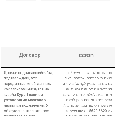
Договор
הסכם
Я, ниже подписавшийся/ая,
אני החתום/ה מטה, מאשר/ת
подтверждаю, что
בזאת כי הפרטים שמסרתי לעיל
переданные мной данные,
קורס
כנרשם מן המניין לקורס\ים
как записавшийся/яся на
הנם נכונים. אני
לטכנאי מזגנים
курс/ы
Курс Техник и
מתחייב/ת למלא אחר נהלי מרכז
установщик мазганов
הלימודים ניומן סנטר וכן לשלם
являются подлинными. Я
את שכר הלימוד במלואו, סך כולל
обязуюсь выполнять все
₪
5620 шек - 5620 שייח
של