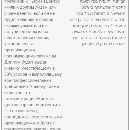
претензий к Ньюмен центру
הבוחנת. תעודת גמר תוענק
и/или к другим лицам или
לתלמיד שהשתתף ב-80%
учреждениям, если он не
מהשיעורים לפחות ועמד בכל
будет включен в список
הדרישות המקצועיות. כמו כן ידוע
экзаменуемых или не
לתלמיד/ה כי הנהלת ניומן סנטר
получит диплом из-за
תהיה רשאית למנוע ממנו לגשת
невыполнения правил,
למבחנים מטעם הרשות הבוחנת
установленных
ו/או לא להעניק לו ציון מגן.
организациями,
принимающими экзамены.
Диплом будет выдан
ученику, участвующему в
80% уроков и выполнявшему
все профессиональные
требования. Ученику также
известно, что
администрация Ньюмен
центра вправе не допустить
его на экзамены,
проводимые компетентными
организациями, и /или не
предоставить ему защитной