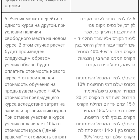
оценки.
5. Ученик может перейти с
5. לתלמיד מותר לעבור מקורס
одного курса на другой, при
לקורס, על בסיס מקום פנוי.
условии наличия
ההתחשבנות תערוך כך: שכר
свободного места на новом
לימוד בקורס אליו עובר התלמיד +
курсе. В этом случае расчет
שכר לימוד עבור החלק היחסי בגין
будет произведен
הקורס ממנו פרש + 40% ממחיר
следующим образом:
הקורס הממנו פרש בגין הוצאות
ученик обязан будет
הרשמה, ניהול וריכוז הקורס.
оплатить стоимость нового
курса + относительная
נרשם/תלמיד המבטל השתתפות
стоимость обучения на
בקורס ישלם דמי ההרשמה 10%
предыдущем курсе + 40%
ממחיר הקורס. נרשם/תלמיד
стоимости предыдущего
המבטל השתתפות בקורס בין 30
курса вследствие затрат на
ל-15 ימים עד יום תחילת הקורס
запись и организацию курса.
ישלם דמי ביטול 15% ממחיר
При отмене участия в курсе
הקורס, בנוסף לדמי הרשמה.
ученик оплачивает 10% от
נרשם/תלמיד המבטל השתתפות
стоимости курса ("дмей
בקורס בין 1 ל-14 ימים לתחילת
аршама" – стоимость затрат
הקורס ישלם דמי ביטול 30%