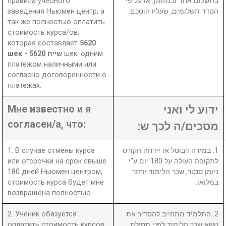
правила учебного
בתשלום אחד ובמזומן, או על פי
заведения Ньюмен центр, а
הסדר תשלומים, שעליו הוסכם.
так же полностью оплатить
стоимость курса/ов,
которая составляет
5620
шек - 5620 שייח
шек. одним
платежом наличными или
согласно договоренности о
платежах.
Мне известно и я
ידוע לי ואני
согласен/а, что:
מסכים/ה לכך ש:
1. В случае отмены курса
1. במידה ויבוטל או יידחה הקורס
или отсрочки на срок свыше
לתקופה העולה על 180 יום ע"י
180 дней Ньюмен центром,
ניומן סנטר, שכר הלימוד יוחזר
стоимость курса будет мне
במלואו.
возвращена полностью.
2. Ученик обязуется
2. התלמיד מתחייב להסדיר את
оплатить стоимость курсов
נושא שכר הלימוד לפני תחילת