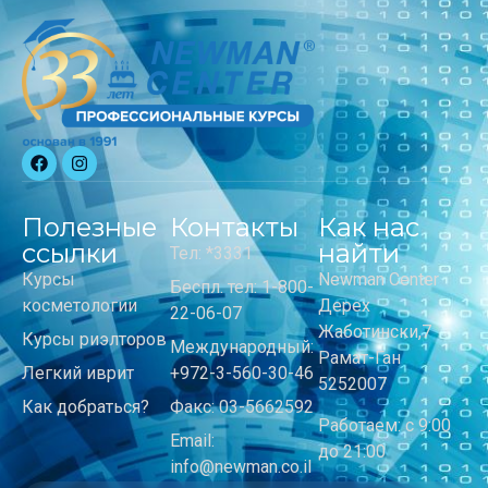
Полезные
Контакты
Как нас
ссылки
найти
Тел: *3331
Курсы
Newman Center
Беспл. тел: 1-800-
косметологии
Дерех
22-06-07
Жаботински,7
Курсы риэлторов
Международный:
Рамат-Ган
Легкий иврит
+972-3-560-30-46
5252007
Как добраться?
Факс: 03-5662592
Работаем: с 9:00
Email:
до 21:00
info@newman.co.il