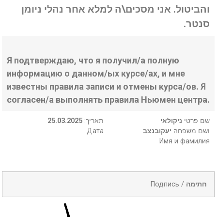
והביטול. אני מסכים\ה למלא אחר נהלי ניומן
סנטר.
Я подтверждаю, что я получил/а полную
информацию о данном/ых курсе/ах, и мне
известны правила записи и отмены курса/ов. Я
согласен/а выполнять правила Ньюмен центра.
25.03.2025
:תאריך
ניקולאי
שם פרטי
Дата
יעקובנצב
ושם משפחה
Имя и фамилия
Подпись /
חתימה