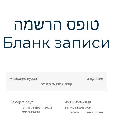
טופס הרשמה
Бланк записи
Название курса
שם הקורס
קורס לטכנאי מזגנים
Номер т. зеут
Имя и фамилия
מספר תעודת זהות
записавшегося
321743619
ניקולאי
שם הנרשם