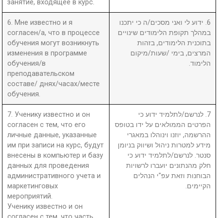
занятие, входящее в курс.
6. Мне известно и я
6. ידוע לי ואני מסכים/ה כי יתכנו
согласен/а, что в процессе
במהלך תקופת הלימודים שינויים
обучения могут возникнуть
בתוכנית הלימודים, בזהות
изменения в программе
המרצים, בימי /שעות/מיקום
обучения/в
הלימוד.
преподавательском
составе/ днях/часах/месте
обучения.
7. Ученику известно и он
7. לנרשם/לתלמיד ידוע כי
согласен с тем, что его
הפרטים הממולאים על ידו בטופס
личные данные, указанные
ההרשמה, יוזנו וינוהלו במאגרי
им при записи на курс, будут
מידע למטרות ניהול ושיווק בניומן
внесены в компьютер и базу
סנטר. לנרשם/לתלמיד ידוע כי
данных для проведения
חלק מהנתונים יועברו לרשויות
административного учета и
הבוחנות וזאת עפ"י הנהלים
маркетинговых
הקיימים.
мероприятий.
Ученику известно и он
согласен с тем, что часть