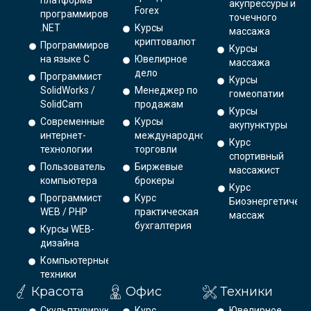
платформа
акупрессуры и
Forex
программирования
точечного
.NET
Курсы
массажа
криптовалют
Программирование
Курсы
на языке С
Ювелирное
массажа
дело
Программист
Курсы
SolidWorks /
Менеджер по
гомеопатии
SolidCam
продажам
Курсы
Современные
Курсы
акупунктуры
интернет-
международной
Курс
технологии
торговли
спортивный
Пользователь
Биржевые
массажист
компьютера
брокеры
Курс
Программист
Курс
Биоэнергетическ
WEB / PHP
практическая
массаж
бухгалтерия
Курсы WEB-
дизайна
Компьютерные
техники
Красота
Офис
Техники
Скульптурирующий
Курс
Ювелирное