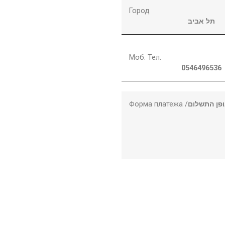
Город
תל אביב
Моб. Тел.
0546496536
Форма платежа /
פן התשלום