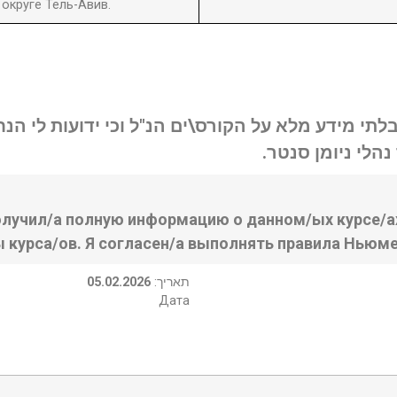
округе Тель-Авив.
בלתי מידע מלא על הקורס\ים הנ"ל וכי ידועות לי ה
נהלי ניומן סנטר
олучил/а полную информацию о данном/ых курсе/ах
ы курса/ов. Я согласен/а выполнять правила Ньюме
05.02.2026
:תאריך
Дата