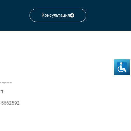
Консультация
_____
דרך ז'בו
3-5662592