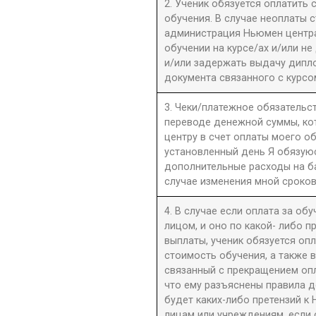
2. Ученик обязуется оплатить
обучения. В случае неоплаты 
администрация Ньюмен центра 
обучении на курсе/ах и/или не
и/или задержать выдачу дипл
документа связанного с курсо
3. Чеки/платежное обязательст
переводе денежной суммы, к
центру в счет оплаты моего о
установленный день Я обязую
дополнительные расходы на б
случае изменения мной сроков
4. В случае если оплата за об
лицом, и оно по какой- либо 
выплаты, ученик обязуется оп
стоимость обучения, а также 
связанный с прекращением оп
что ему разъяснены правила до
будет каких-либо претензий к 
лицам или учреждениям, если 