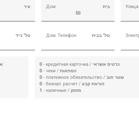
עיר
Дом
בית
Улица
50
טל' נייד
Дом. Телефон
טל' בבית
Элект
או
:
0
- кредитная карточка /
כרטיס אשראי
0
- чеки /
המחאות
0
- платежное обязательство /
שטר חוב
0
- безнал. расчет /
הוראת קבע
1
- наличные /
מזומן