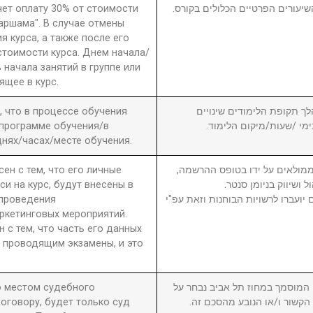
чет оплату 30% от стоимости
שיעורים הפרטיים הכלולים בקורס
 аршама". В случае отмены
я курса, а также после его
стоимости курса. Днем начала/
 начала занятий в группе или
ящее в курс.
а, что в процессе обучения
6. ך תקופת הלימודים שינויים
 программе обучения/в
בימי /שעות/מיקום הלימוד
нях/часах/месте обучения.
сен с тем, что его личные
7. מולאים על ידו בטופס ההרשמה
си на курс, будут внесены в
ול ושיווק בניומן סנטר
 проведения
יועברו לרשויות הבוחנות וזאת עפ"י
ркетинговых мероприятий.
н с тем, что часть его данных
 проводящим экзамены, и это
то местом судебного
8. וסמך במחוז תל אביב נבחר על
оговору, будет только суд
ן הקשור ו/או הנובע מהסכם זה