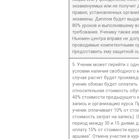
экзаменуемых или не получит 
правил, установленных орган
экзамены. Диплом будет выдан
80% уроков и выполнявшему в
требования. Ученику также из
Ньюмен центра вправе не допу
проводимые компетентными орг
предоставить ему защитной оц
5. Ученик может перейти с одн
условии наличия свободного м
случае расчет будет произве
ученик обязан будет оплатить
относительная стоимость обу
40% стоимости предыдущего к
запись и организацию курса. П
ученик оплачивает 10% от сто
стоимость затрат на запись). 
период между 30 и 15 днями д
оплату 15% от стоимости курс
аршама". Отмена участия в ку