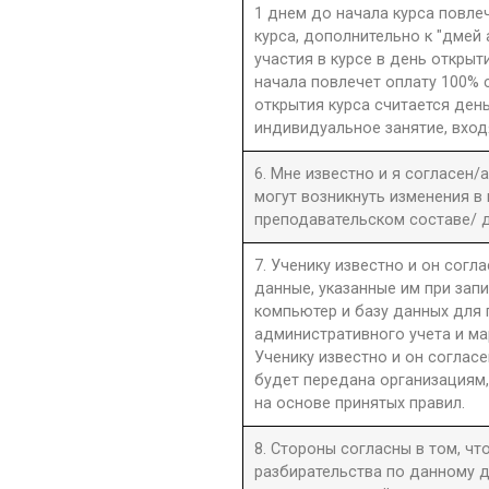
1 днем до начала курса повле
курса, дополнительно к "дмей
участия в курсе в день открыти
начала повлечет оплату 100% 
открытия курса считается день
индивидуальное занятие, вход
6. Мне известно и я согласен/
могут возникнуть изменения в
преподавательском составе/ д
7. Ученику известно и он согла
данные, указанные им при запи
компьютер и базу данных для
административного учета и ма
Ученику известно и он согласе
будет передана организациям,
на основе принятых правил.
8. Стороны согласны в том, ч
разбирательства по данному д