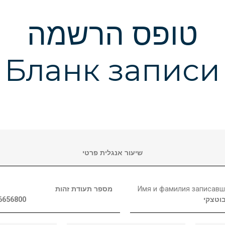
טופס הרשמה
Бланк записи
שיעור אנגלית פרטי
מספר תעודת זהות
Имя и фамилия записавш
6656800
וטצקי