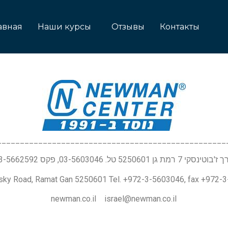
авная
Наши курсы
Отзывы
Контакты
__________________________________________________
טינסקי 7 רמת גן 5250601 טל. 03-5603046, פקס 03-5662592
nsky Road, Ramat Gan 5250601 Tel. +972-3-5603046, fax +972-
newman.co.il israel@newman.co.il