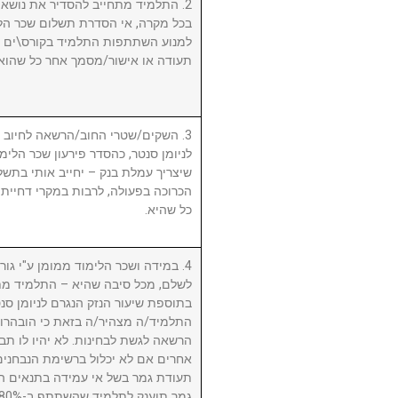
התלמיד מתחייב להסדיר את נושא שכ.
בכל מקרה, אי הסדרת תשלום שכר הלי
למנוע השתתפות התלמיד בקורס\ים ו/א
תעודה או אישור/מסמך אחר כל שהוא.
השקים/שטרי החוב/הרשאה לחיוב חשב
לניומן סנטר, כהסדר פירעון שכר הלימוד
שיצריך עמלת בנק – יחייב אותי בתשלו
הכרוכה בפעולה, לרבות במקרי דחיית 
כל שהיא.
במידה ושכר הלימוד ממומן ע"י גורם ח
לשלם, מכל סיבה שהיא – התלמיד מת
בתוספת שיעור הנזק הנגרם לניומן .
התלמיד/ה מצהיר/ה בזאת כי הובהרו 
הרשאה לגשת לבחינות. לא יהיו לו תבי
אחרים אם לא יכלול ברשימת הנבחני
תעודת גמר בשל אי עמידה בתנאים הנ