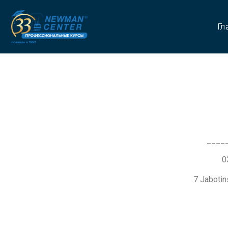
Гл
____
7 Jaboti