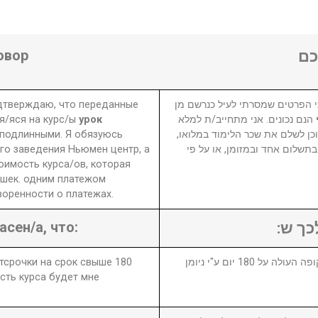
овор
ם
одтверждаю, что переданные
 הפרטים שמסרתי לעיל כנרשם מן
я/яся на курс/ы
урок
הנם נכונים. אני מתחייב/ת למלא
подлинными. Я обязуюсь
 וכן לשלם את שכר הלימוד במלואו
го заведения Ньюмен центр, а
₪ לום אחד ובמזומן, או על פי
оимость курса/ов, которая
шек. одним платежом
оренности о платежах.
асен/а, что:
לכך ש
отсрочки на срок свыше 180
1. במידה ויבוטל או יידחה הקורס לתקופה העולה על 180 יום ע"י ניומן
сть курса будет мне