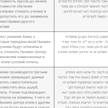
 стоимость курсов до начала
2. ר הלימוד לפני תחילת הלימודים
стоимости обучения
מוד תאפשר להנהלת ניומן סנטר
вправе отказать ученику в
ו בבחינות ו/או תגרום לעיכוב
 допустить его до экзаменов,
 הקשור לקורס\ים
ома/справки/другого
м/ами.
во/ указание банку о
3. ון (הוראת הקבע) שמסרתי
оторые переданы мной Ньюмен
, יפרעו ביום ז"פ. כל שינוי מצידי
бучения будут оплачены в
ם לניומן סנטר, בגין עמלת הבנק
сь оплатить Ньюмен Центру
תשלום או אי-פירעון תשלום מסיבה
анковские комиссионные в
 и/или условий оплаты.
учение производится третьим
4. יצוני כל שהוא והוא מפסיק
причине прекращает данные
חייב לשלם בעצמו את שכר הלימוד
латить самостоятельно
סנטר כתוצאה מהפסקת תשלום זה
возместить весь ущерб,
לו תנאי הרשות הבוחנת לגבי
латы. Ученик подтверждает,
עות כלשהן כלפי ניומן סנטר ו/או
пуска на экзамены. У него не
ם מטעם המוסד או אם לא יקבל
Ньюмен центру и/или к другим
דרשים ע"י הרשות הבוחנת. תעודת
он не будет включен в список
גמר תוענק לתלמיד שהשתתף ב-80% מהשיעורים לפחות ועמד בכל