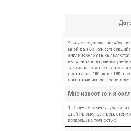
Дог
Я, ниже подписавшийся/ая, п
мной данные, как записавшийс
английского языка
являются 
выполнять все правила учебно
так же полностью оплатить ст
составляет
180 шек - 180 שייח
наличными или согласно догов
Мне известно и я согл
1. В случае отмены курса или 
дней Ньюмен центром, стоимо
возвращена полностью.