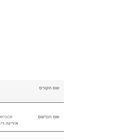
שם הקורס
егося
שם הנרשם
אירינה
ריב