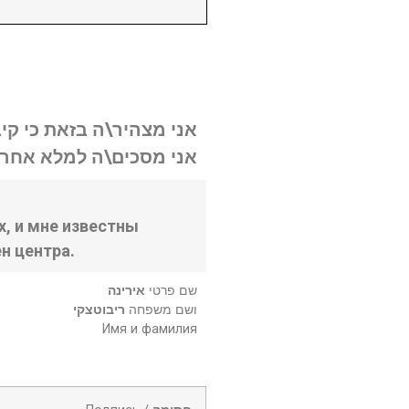
אני מצהיר\ה בזאת כי קי.
אני מסכים\ה למלא אחר .
, и мне известны
н центра.
שם פרטי
אירינה
ושם משפחה
ריבוטצקי
Имя и фамилия