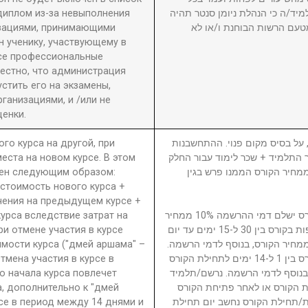
диплом из-за невыполнения
מיד/ה כי הנהלת ניומן סנטר תהיה
изациями, принимающими
טעם הרשות הבוחנת ו/או לא
 ученику, участвующему в
се профессиональные
вестно, что администрация
стить его на экзамены,
анизациями, и /или не
енки.
ого курса на другой, при
5. ל בסיס מקום פנוי. ההתחשבנות
еста на новом курсе. В этом
בר התלמיד + שכר לימוד עבור החלק
ден следующим образом:
סי בגין הקורס ממנו פרש + 40% ממחיר הקורס הממנו פרש בגין
 стоимость нового курса +
чения на предыдущем курсе +
урса вследствие затрат на
נרשם/תלמיד המבטל השתתפות בקורס ישלם דמי ההרשמה 10% ממחיר
ри отмене участия в курсе
הקורס. נרשם/תלמיד המבטל השתתפות בקורס בין 30 ל-15 ימים עד יום
имости курса ("дмей аршама" –
ילת הקורס ישלם דמי ביטול 15% ממחיר הקורס, בנוסף לדמי הרשמה
Отмена участия в курсе в
נרשם/תלמיד המבטל השתתפות בקורס בין 1 ל-14 ימים לתחילת הקורס
о начала курса повлечет
ממחיר הקורס, בנוסף לדמי הרשמה. נרשם/תלמיד
а, дополнительно к "дмей
 הקורס או לאחר פתיחת הקורס
рсе в период между 14 днями и
חת/תחילת הקורס נחשב יום תחילת