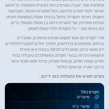
פתולוגיה ועוד, יועברו בקורס ברמה העיונית והמעשית. כל תחום
העיסוי יילמד לאורכו ולרוחבו, החל ממטרות העיסוי, הטכניקות
השונות, העיסוי הנקודתי, טיפול בבעיות שונות באמצעות העיסוי,
הנחיות ואזהרות, ועד לסוגיית היחס בין מטפל ומטופל. בדיוק
כמו בעיסוי טוב – כל הנקודות הללו יטופלו לעומק.
מורי הקורס הם אנשי מקצוע מנוסים ומיומנים, שעובדים
בתחום, מתעדכנים בחידושים, ולפיכך יכולים להקנות לתלמידים
ידע מעשי נרחב ומגוון כלים לטיפול בבעיה זו או אחרת.
התוצאות ניכרות בבוגרי הקורס, המשתלבים בעבודה בבתי
חולים, קופות חולים, קבוצות ספורט, מרכזי ספא ומכוני עיסוי
ברחבי הארץ. גם אתם יכולים!
בקרוב תשיגו את ההצלחה במו ידיכם…
הקורס כולל:
שיעורים
שיעורי בית