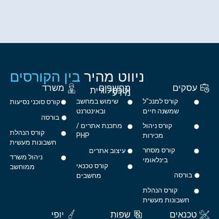
ניווט מהיר
בין הקורסים
עסקים
מחשבים
משרד
וטכנולוגיית
מידע
קורס למנכ"ל
שימוש במחשב
קורס סוכני נסיעות
שמשנה חיים
ובאינטרנט
בורסה
קורס ניהול
מתכנת אתרים /
קורס הנהלת
מכירות
PHP
חשבונות מעשית
קורס מסחר
עיצוב אתרים
ניהול משרד
בינלאומי
קורס טכנאי
ממוחשב
בורסה
מחשבים
קורס הנהלת
חשבונות מעשית
טכנאים
שפות
יופי