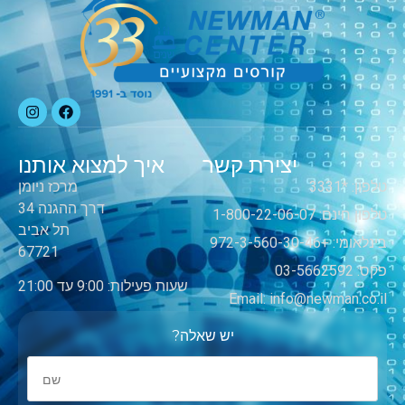
יצירת קשר
איך למצוא אותנו
טלפון: *3331
מרכז ניומן
דרך ההגנה 34
טלפון חינם: 1-800-22-06-07
תל אביב
בינלאומי: +972-3-560-30-46
67721
פקס: 03-5662592
שעות פעילות: 9:00 עד 21:00
Email: info@newman.co.il
יש שאלה?