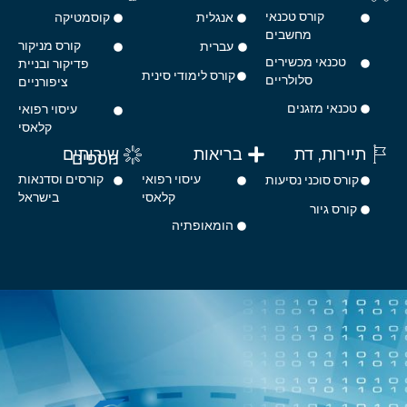
קורס טכנאי
אנגלית
קוסמטיקה
מחשבים
קורס מניקור
עברית
טכנאי מכשירים
פדיקור ובניית
קורס לימודי סינית
סלולריים
ציפורניים
טכנאי מזגנים
עיסוי רפואי
קלאסי
תיירות, דת
בריאות
שירותים
נוספים
עיסוי רפואי
קורסים וסדנאות
קורס סוכני נסיעות
קלאסי
בישראל
קורס גיור
הומאופתיה