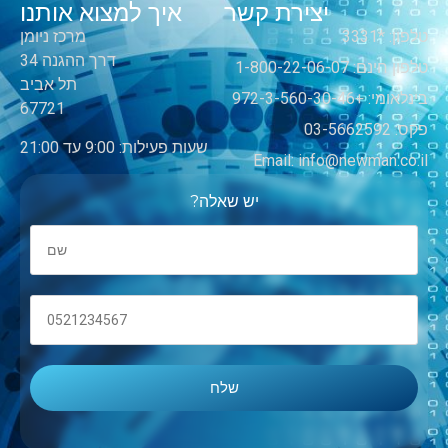
יצירת קשר
איך למצוא אותנו
טלפון: *3331
מרכז ניומן
דרך ההגנה 34
טלפון חינם: 1-800-22-06-07
תל אביב
בינלאומי: +972-3-560-30-46
67721
פקס: 03-5662592
שעות פעילות: 9:00 עד 21:00
Email: info@newman.co.il
יש שאלה?