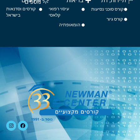
תיירות, דת
בריאות
שירותים
נוספים
עיסוי רפואי
קורסים וסדנאות
קורס סוכני נסיעות
קלאסי
בישראל
קורס גיור
הומאופתיה