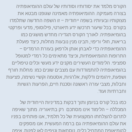
הקורס מלמד את יסודותיו וסודותיו של עולם ההומיאופתיה
בצורה מעמיקה. ההומיאופתיה מאמינה שגופנו מבטא את
מצוקותיו ובעיותיו בשפה ייחודית – זו השפה החדשה שתלמדו
בקורס. בכל שיעור תרכשו ידע תיאורטי, פילוסופי, מדעי ופרקטי
בהומיאופתיה. לאורך הקורס תגדירו מחדש מושגים כמו
בריאות, חולי וריפוי, תבינו מנין נובעות מחלות, כיצד פועלת
ההומיאופתיה כדי לאבחן אותן ולרפאן בעזרת הרמדיס –
התרופות ההומיאופתיות, וכיצד מתאימים כל רמדי למטופל
ספציפי. הלימודים העשירים מקנים ידע מעשי וכלים טיפוליים
בהומיאופתיה להתמודדות עם מצבים שונים כמו: מחלות חורף
ושפעת, זיהומים ודלקות, אלרגיות, אסטמה וקשיי נשימה, פציעות
וחבלות, מצבי עזרה ראשונה וסכנת חיים, הפרעות רגשיות
וחברתיות ועוד.
כמו בכל קורס בניומן ותוך דבקות במדיניות הייחודית של
המכללה – הלימוד אינו מסתכם רק בתיאוריה. מתוך שאיפה
לתרום להצלחתו המקצועית של כל תלמיד, אנו פותחים בפניו
את עולם ההומיאופתיה גם ברמה המעשית. אנו מספקים
להומיאופת המתחיל כלים, נוסחאות וטיפים לאן לפנות, איפה