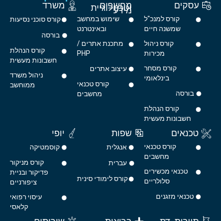
עסקים
מחשבים
משרד
וטכנולוגיית
מידע
קורס למנכ"ל
שימוש במחשב
קורס סוכני נסיעות
שמשנה חיים
ובאינטרנט
בורסה
קורס ניהול
מתכנת אתרים /
קורס הנהלת
מכירות
PHP
חשבונות מעשית
קורס מסחר
עיצוב אתרים
ניהול משרד
בינלאומי
קורס טכנאי
ממוחשב
בורסה
מחשבים
קורס הנהלת
חשבונות מעשית
טכנאים
שפות
יופי
קורס טכנאי
אנגלית
קוסמטיקה
מחשבים
קורס מניקור
עברית
טכנאי מכשירים
פדיקור ובניית
קורס לימודי סינית
סלולריים
ציפורניים
טכנאי מזגנים
עיסוי רפואי
קלאסי