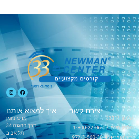
יצירת קשר
איך למצוא אותנו
טלפון: *3331
מרכז ניומן
דרך ההגנה 34
טלפון חינם: 1-800-22-06-07
תל אביב
בינלאומי: +972-3-560-30-46